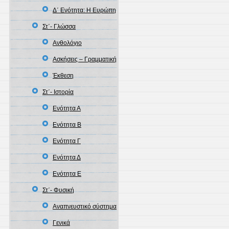
Δ΄ Ενότητα: Η Ευρώπη
Στ΄- Γλώσσα
Ανθολόγιο
Ασκήσεις – Γραμματική
Έκθεση
Στ΄- Ιστορία
Ενότητα Α
Ενότητα Β
Ενότητα Γ
Ενότητα Δ
Ενότητα Ε
Στ΄- Φυσική
Αναπνευστικό σύστημα
Γενικά