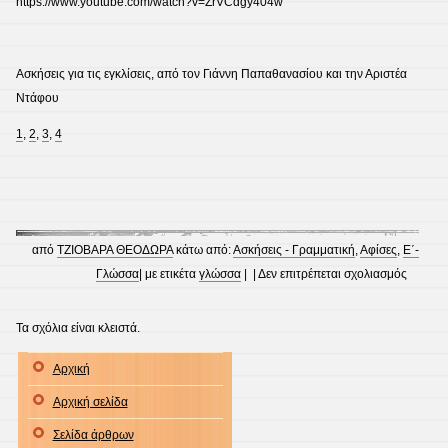
https://www.youtube.com/watch?v=ZrVCdgy404w
Ασκήσεις για τις εγκλίσεις, από τον Γιάννη Παπαθανασίου και την Αριστέα
Ντάφου
1
,
2
,
3
,
4
από
ΤΖΙΟΒΑΡΑ ΘΕΟΔΩΡΑ
κάτω από:
Ασκήσεις - Γραμματική
,
Αφίσες
,
Ε΄-
στο
Γλώσσα
| με ετικέτα
γλώσσα
| |
Δεν επιτρέπεται σχολιασμός
Εγκλίσε
Τα σχόλια είναι κλειστά.
Αρχική
Αρχική σελίδα
Σελίδα άρθρων