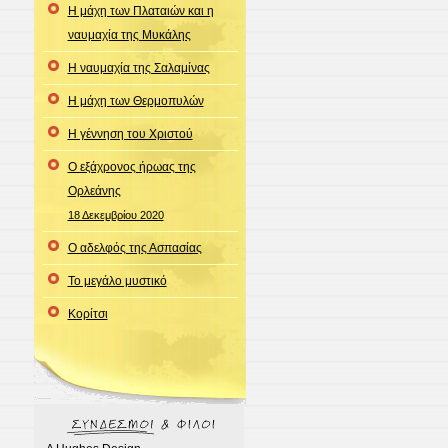
Η μάχη των Πλαταιών και η
ναυμαχία της Μυκάλης
Η ναυμαχία της Σαλαμίνας
Η μάχη των Θερμοπυλών
Η γέννηση του Χριστού
Ο εξάχρονος ήρωας της
Ορλεάνης
18 Δεκεμβρίου 2020
Ο αδελφός της Ασπασίας
Το μεγάλο μυστικό
Κορίτσι