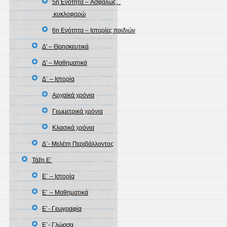
5η Ενότητα – Aσφαλώς. .
.κυκλοφορώ
6η Ενότητα – Ιστορίες παιδιών
Δ' – Θρησκευτικά
Δ' – Μαθηματικά
Δ΄ – Ιστορία
Αρχαϊκά χρόνια
Γεωμετρικά χρόνια
Κλασικά χρόνια
Δ΄- Μελέτη Περιβάλλοντος
Τάξη Ε΄
Ε΄ – Ιστορία
Ε΄ – Μαθηματικά
Ε΄- Γεωγραφία
Ε΄- Γλώσσα