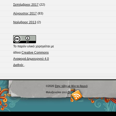
Σεπτέμβριος 2017
(22)
Αύγουστος 2017
(83)
Νοέμβριος 2013
(2)
Το παρόν υλικό χορηγείται με
άδεια
Creative Commons
Αναφορά Δημιουργού 4.0
Διεθνές
.
©2020
Στην τάξη με θέα το βουνό
Φιλοξενείται από
Blogs.sch.gr