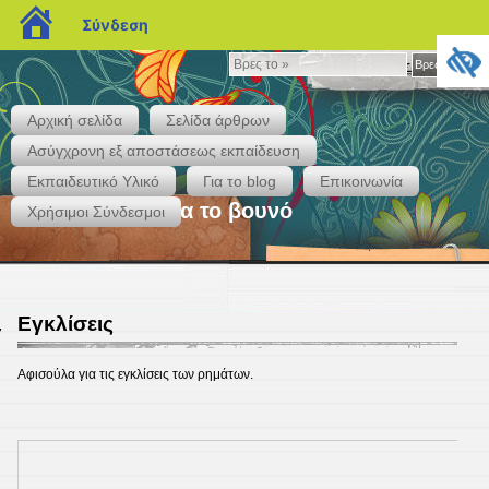
blogs.sch.gr
Σύνδεση
Βρες
Βρες το »
το
»
Αρχική σελίδα
Σελίδα άρθρων
Ασύγχρονη εξ αποστάσεως εκπαίδευση
Εκπαιδευτικό Υλικό
Για το blog
Επικοινωνία
Στην τάξη με θέα το βουνό
Χρήσιμοι Σύνδεσμοι
Εγκλίσεις
7
Αφισούλα για τις εγκλίσεις των ρημάτων.