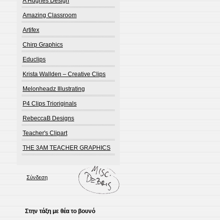
A Hughes Design
Amazing Classroom
Artifex
Chirp Graphics
Educlips
Krista Wallden – Creative Clips
Melonheadz Illustrating
P4 Clips Trioriginals
RebeccaB Designs
Teacher's Clipart
THE 3AM TEACHER GRAPHICS
Σύνδεση
Στην τάξη με θέα το βουνό