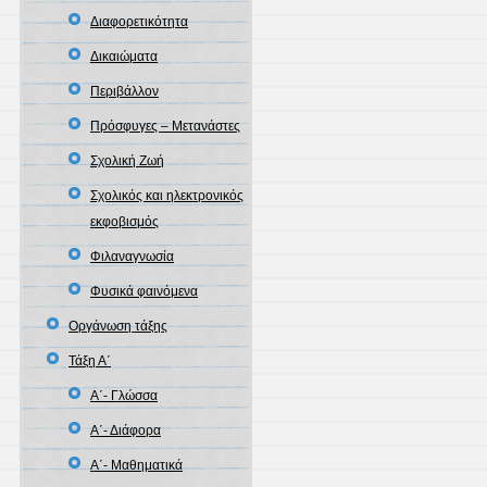
Διαφορετικότητα
Δικαιώματα
Περιβάλλον
Πρόσφυγες – Μετανάστες
Σχολική Ζωή
Σχολικός και ηλεκτρονικός
εκφοβισμός
Φιλαναγνωσία
Φυσικά φαινόμενα
Οργάνωση τάξης
Τάξη Α΄
Α΄- Γλώσσα
Α΄- Διάφορα
Α΄- Μαθηματικά