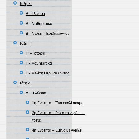
Τάξη Β΄
Β΄- Γλώσσα
Β΄- Μαθηματικά
Β΄- Μελέτη Περιβάλλοντος
Τάξη Γ΄
Γ΄ – Ιστορία
Γ΄- Μαθηματικά
Γ΄- Μελέτη Περιβάλλοντος
Τάξη Δ΄
Δ' – Γλώσσα
1η Ενότητα – Ένα σκαλί ακόμα
2η Ενότητα – Ρώτα το νερό… τι
τρέχει
4η Ενότητα – Εμένα με νοιάζει