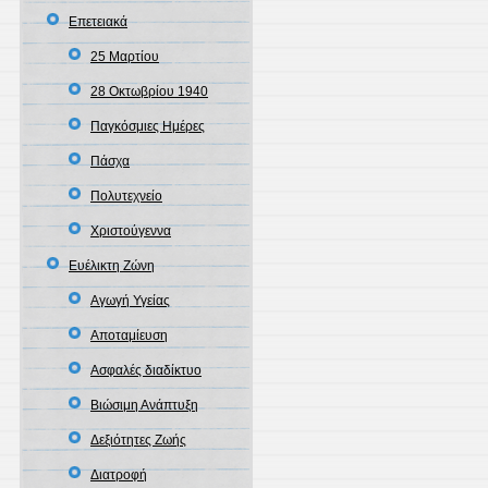
Επετειακά
25 Μαρτίου
28 Οκτωβρίου 1940
Παγκόσμιες Ημέρες
Πάσχα
Πολυτεχνείο
Χριστούγεννα
Ευέλικτη Ζώνη
Αγωγή Υγείας
Αποταμίευση
Ασφαλές διαδίκτυο
Βιώσιμη Ανάπτυξη
Δεξιότητες Ζωής
Διατροφή