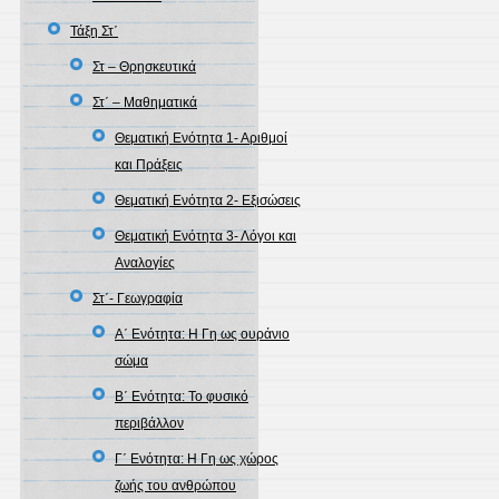
Τάξη Στ΄
Στ – Θρησκευτικά
Στ΄ – Μαθηματικά
Θεματική Ενότητα 1- Αριθμοί
και Πράξεις
Θεματική Ενότητα 2- Εξισώσεις
Θεματική Ενότητα 3- Λόγοι και
Αναλογίες
Στ΄- Γεωγραφία
A΄ Ενότητα: H Γη ως ουράνιο
σώμα
Β΄ Ενότητα: Το φυσικό
περιβάλλον
Γ΄ Ενότητα: Η Γη ως χώρος
ζωής του ανθρώπου