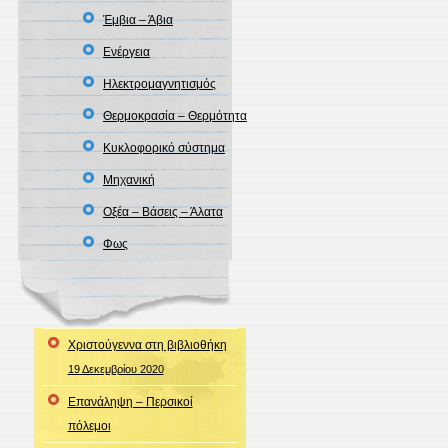
Έμβια – Άβια
Ενέργεια
Ηλεκτρομαγνητισμός
Θερμοκρασία – Θερμότητα
Κυκλοφορικό σύστημα
Μηχανική
Οξέα – Βάσεις – Άλατα
Φως
Χριστούγεννα στη βιβλιοθήκη
19 Δεκεμβρίου 2020
Επανάληψη – Περσικοί
πόλεμοι