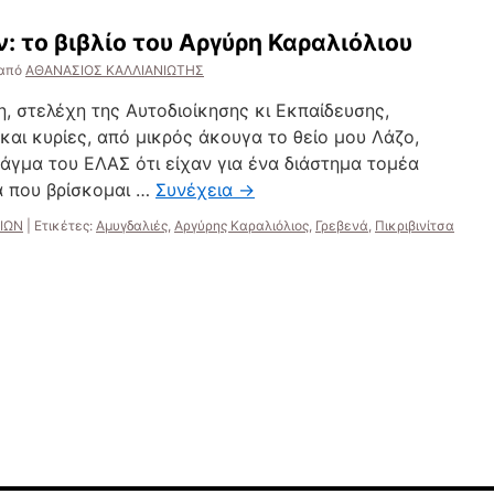
: το βιβλίο του Αργύρη Καραλιόλιου
από
ΑΘΑΝΑΣΙΟΣ ΚΑΛΛΙΑΝΙΩΤΗΣ
η, στελέχη της Αυτοδιοίκησης κι Εκπαίδευσης,
 και κυρίες, από μικρός άκουγα το θείο μου Λάζο,
άγμα του ΕΛΑΣ ότι είχαν για ένα διάστημα τομέα
α που βρίσκομαι …
Συνέχεια
→
ΛΙΩΝ
|
Ετικέτες:
Αμυγδαλιές
,
Αργύρης Καραλιόλιος
,
Γρεβενά
,
Πικριβινίτσα