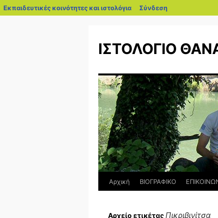
blogs.sch.gr
Εκπαιδευτικές κοινότητες και ιστολόγια
Σύνδεση
Μετάβαση
σε
ΙΣΤΟΛΟΓΙΟ ΘΑΝ
περιεχόμενο
Αρχική
ΒΙΟΓΡΑΦΙΚΟ
ΕΠΙΚΟΙΝΩ
Πικριβινίτσα
Αρχείο ετικέτας