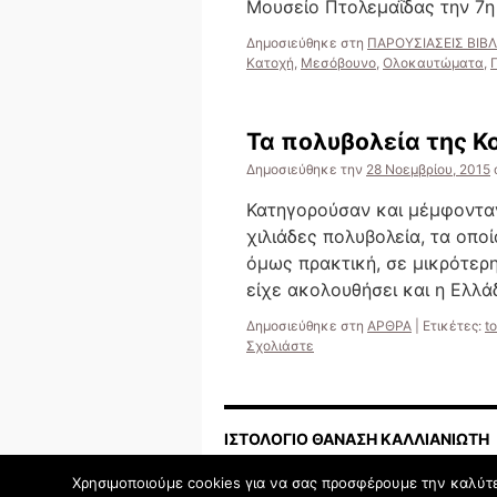
Μουσείο Πτολεμαΐδας την 7η
Δημοσιεύθηκε στη
ΠΑΡΟΥΣΙΑΣΕΙΣ ΒΙΒ
Κατοχή
,
Μεσόβουνο
,
Ολοκαυτώματα
,
Τα πολυβολεία της Κ
Δημοσιεύθηκε την
28 Νοεμβρίου, 2015
Κατηγορούσαν και μέμφονταν
χιλιάδες πολυβολεία, τα οποί
όμως πρακτική, σε μικρότερη
είχε ακολουθήσει και η Ελλ
Δημοσιεύθηκε στη
ΑΡΘΡΑ
|
Ετικέτες:
t
Σχολιάστε
ΙΣΤΟΛΟΓΙΟ ΘΑΝΑΣΗ ΚΑΛΛΙΑΝΙΩΤΗ
Χρησιμοποιούμε cookies για να σας προσφέρουμε την καλύτερ