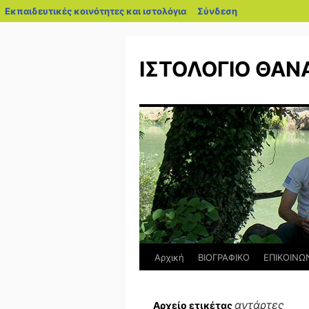
blogs.sch.gr
Εκπαιδευτικές κοινότητες και ιστολόγια
Σύνδεση
Μετάβαση
σε
ΙΣΤΟΛΟΓΙΟ ΘΑΝ
περιεχόμενο
Αρχική
ΒΙΟΓΡΑΦΙΚΟ
ΕΠΙΚΟΙΝΩ
αντάρτες
Αρχείο ετικέτας