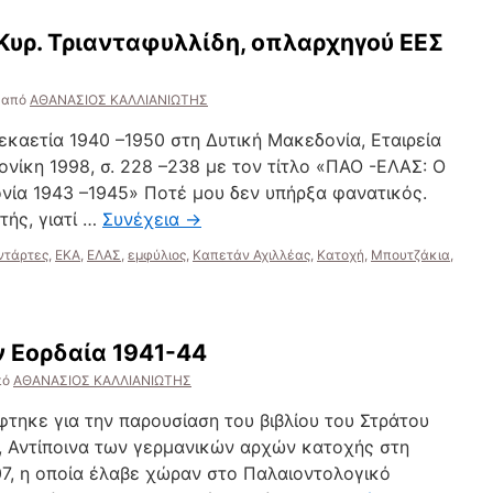
Κυρ. Τριανταφυλλίδη, οπλαρχηγού ΕΕΣ
από
ΑΘΑΝΑΣΙΟΣ ΚΑΛΛΙΑΝΙΩΤΗΣ
καετία 1940 –1950 στη Δυτική Μακεδονία, Εταιρεία
νίκη 1998, σ. 228 –238 με τον τίτλο «ΠΑΟ -ΕΛΑΣ: Ο
νία 1943 –1945» Ποτέ μου δεν υπήρξα φανατικός.
τής, γιατί …
Συνέχεια
→
ντάρτες
,
ΕΚΑ
,
ΕΛΑΣ
,
εμφύλιος
,
Καπετάν Αχιλλέας
,
Κατοχή
,
Μπουτζάκια
,
ν Εορδαία 1941-44
πό
ΑΘΑΝΑΣΙΟΣ ΚΑΛΛΙΑΝΙΩΤΗΣ
άφτηκε για την παρουσίαση του βιβλίου του Στράτου
 Αντίποινα των γερμανικών αρχών κατοχής στη
07, η οποία έλαβε χώραν στο Παλαιοντολογικό