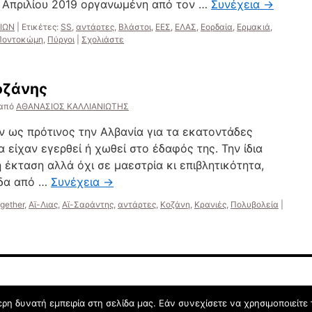
 Απριλίου 2019 οργανωμένη από τον …
Συνέχεια
→
ΛΙΩΝ
|
Ετικέτες:
SS
,
αντάρτες
,
Βλάστοι
,
ΕΕΣ
,
ΕΛΑΣ
,
Εορδαία
,
Ερμακιά
,
Ποντοκώμη
,
Πύργοι
|
Σχολιάστε
οζάνης
από
ΑΘΑΝΑΣΙΟΣ ΚΑΛΛΙΑΝΙΩΤΗΣ
 ως πρότινος την Αλβανία για τα εκατοντάδες
α είχαν εγερθεί ή χωθεί στο έδαφός της. Την ίδια
 έκταση αλλά όχι σε μαεστρία κι επιβλητικότητα,
άδα από …
Συνέχεια
→
ogether
,
Αϊ-Λιας
,
Αϊ-Σαράντης
,
αντάρτες
,
Κοζάνη
,
Κρανιές
,
Πολυβολεία
|
η δυνατή εμπειρία στη σελίδα μας. Εάν συνεχίσετε να χρησιμοποιείτε 