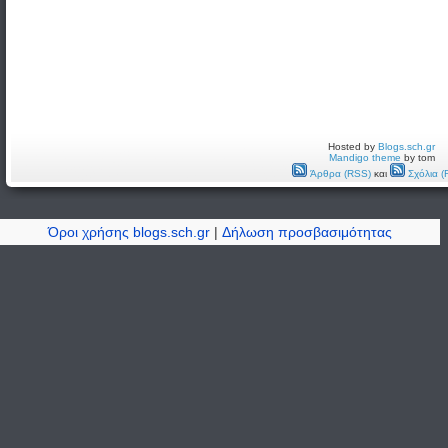
Hosted by
Blogs.sch.gr
Mandigo theme
by tom
Άρθρα (RSS)
και
Σχόλια (
Όροι χρήσης blogs.sch.gr
|
Δήλωση προσβασιμότητας