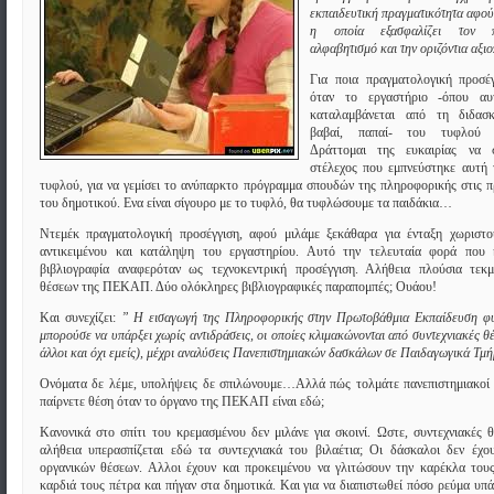
εκπαιδευτική πραγματικότητα αφού
η οποία εξασφαλίζει τον π
αλφαβητισμό και την οριζόντια αξι
Για ποια πραγματολογική προσέγ
όταν το εργαστήριο -όπου αυ
καταλαμβάνεται από τη διδασκ
βαβαί, παπαί- του τυφλού σ
Δράττομαι της ευκαιρίας να 
στέλεχος που εμπνεύστηκε αυτή 
τυφλού, για να γεμίσει το ανύπαρκτο πρόγραμμα σπουδών της πληροφορικής στις π
του δημοτικού. Ενα είναι σίγουρο με το τυφλό, θα τυφλώσουμε τα παιδάκια…
Ντεμέκ πραγματολογική προσέγγιση, αφού μιλάμε ξεκάθαρα για ένταξη χωριστο
αντικειμένου και κατάληψη του εργαστηρίου. Αυτό την τελευταία φορά που 
βιβλιογραφία αναφερόταν ως τεχνοκεντρική προσέγγιση. Αλήθεια πλούσια τεκ
θέσεων της ΠΕΚΑΠ. Δύο ολόκληρες βιβλιογραφικές παραπομπές; Ουάου!
Και συνεχίζει:
” Η εισαγωγή της Πληροφορικής στην Πρωτοβάθμια Εκπαίδευση φυ
μπορούσε να υπάρξει χωρίς αντιδράσεις, οι οποίες κλιμακώνονται από συντεχνιακές θέσ
άλλοι και όχι εμείς), μέχρι αναλύσεις Πανεπιστημιακών δασκάλων σε Παιδαγωγικά Τμ
Ονόματα δε λέμε, υπολήψεις δε σπιλώνουμε…Αλλά πώς τολμάτε
πανεπιστημιακοί
παίρνετε θέση όταν το όργανο της ΠΕΚΑΠ είναι εδώ;
Κανονικά στο σπίτι του κρεμασμένου δεν μιλάνε για σκοινί. Ωστε, συντεχνιακές θ
αλήθεια υπερασπίζεται εδώ τα συντεχνιακά του βιλαέτια; Οι δάσκαλοι δεν έχο
οργανικών θέσεων. Αλλοι έχουν και προκειμένου να γλιτώσουν την καρέκλα του
καρδιά τους πέτρα και πήγαν στα δημοτικά. Και για να διαπιστωθεί πόσο ρεύμα υπά