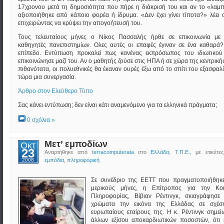
17χρονου μετά τη δημοσιότητα που πήρε η διάκρισή του και αν το «λαμ
αξιοποιήθηκε από κάποιο φορέα ή ίδρυμα. «Δεν έχει γίνει τίποτα?» λέει
επιχειρώντας να κρύψει την απογοήτευσή του.
Τους τελευταίους μήνες ο Νίκος Πασσαλής ήρθε σε επικοινωνία με
καθηγητές πανεπιστημίων. Ολες αυτές οι επαφές έγιναν σε ένα καθαρά?
επίπεδο. Εντύπωση προκαλεί πως κανένας εκπρόσωπος του ιδιωτικού
επικοινώνησε μαζί του. Αν ο μαθητής ζούσε στις ΗΠΑ ή σε χώρα της κεντρικ
πιθανότατα, οι πολυεθνικές θα έκαναν ουρές έξω από το σπίτι του εξασφαλ
τώρα μια συνεργασία.
Άρθρο στον Ελεύθερο Τύπο
Σας κάνει εντύπωση; δεν είναι κάτι αναμενόμενο για τα ελληνικά πράγματα;
0 σχόλια »
Μετ’ εμποδίων
Οκτ
23
Αναρτήθηκε από
terracomputerata
στο
Ελλάδα
,
Τ.Π.Ε.
, με ετικέτε
2008
εμπόδια
,
πληροφορική
Σε συνέδριο της ΕΕΤΤ που πραγματοποιήθηκ
μερικούς μήνες, η Επίτροπος για την Κοι
Πληροφορίας, Βίβιαν Ρέντινγκ, σκιαγράφησε
χρώματα την εικόνα της Ελλάδας σε σχέσ
ευρωπαίους εταίρους της. Η κ. Ρέντινγκ σημεί
άλλων εξίσου αποκαρδιωτικών ποσοστών, ότι