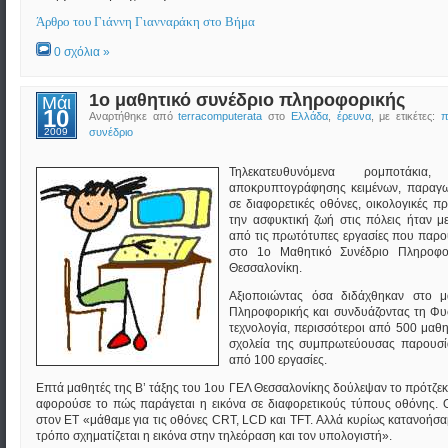
Άρθρο του Γιάννη Γιανναράκη στο Βήμα
0 σχόλια »
1ο μαθητικό συνέδριο πληροφορικής
Μάι
10
Αναρτήθηκε από
terracomputerata
στο
Ελλάδα
,
έρευνα
, με ετικέτες:
π
2009
συνέδριο
Τηλεκατευθυνόμενα ρομποτάκια,
αποκρυπτογράφησης κειμένων, παραγω
σε διαφορετικές οθόνες, οικολογικές πρ
την ασφυκτική ζωή στις πόλεις ήταν μ
από τις πρωτότυπες εργασίες που παρ
στο 1ο Μαθητικό Συνέδριο Πληροφο
Θεσσαλονίκη.
Αξιοποιώντας όσα διδάχθηκαν στο 
Πληροφορικής και συνδυάζοντας τη Φυ
τεχνολογία, περισσότεροι από 500 μαθ
σχολεία της συμπρωτεύουσας παρουσ
από 100 εργασίες.
Επτά μαθητές της Β’ τάξης του 1ου ΓΕΛ Θεσσαλονίκης δούλεψαν το πρότζεκ
αφορούσε το πώς παράγεται η εικόνα σε διαφορετικούς τύπους οθόνης. 
στον ΕΤ «μάθαμε για τις οθόνες CRT, LCD και TFT. Αλλά κυρίως κατανοήσα
τρόπο σχηματίζεται η εικόνα στην τηλεόραση και τον υπολογιστή».