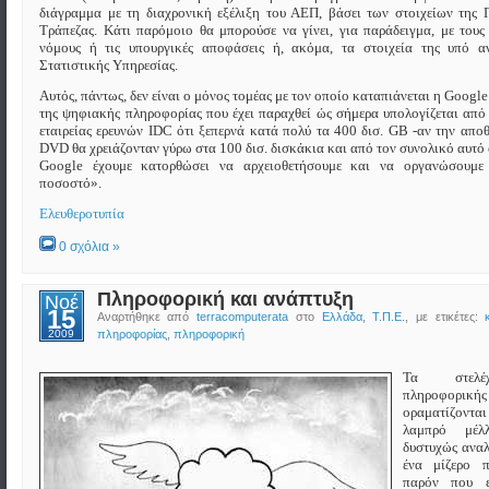
διάγραμμα με τη διαχρονική εξέλιξη του ΑΕΠ, βάσει των στοιχείων της
Τράπεζας. Κάτι παρόμοιο θα μπορούσε να γίνει, για παράδειγμα, με τους
νόμους ή τις υπουργικές αποφάσεις ή, ακόμα, τα στοιχεία της υπό 
Στατιστικής Υπηρεσίας.
Αυτός, πάντως, δεν είναι ο μόνος τομέας με τον οποίο καταπιάνεται η Google
της ψηφιακής πληροφορίας που έχει παραχθεί ώς σήμερα υπολογίζεται από 
εταιρείας ερευνών IDC ότι ξεπερνά κατά πολύ τα 400 δισ. GB -αν την απο
DVD θα χρειάζονταν γύρω στα 100 δισ. δισκάκια και από τον συνολικό αυτό
Google έχουμε κατορθώσει να αρχειοθετήσουμε και να οργανώσουμε
ποσοστό».
Ελευθεροτυπία
0 σχόλια »
Πληροφορική και ανάπτυξη
Νοέ
15
Αναρτήθηκε από
terracomputerata
στο
Ελλάδα
,
Τ.Π.Ε.
, με ετικέτες:
2009
πληροφορίας
,
πληροφορική
Τα στελ
πληροφορικής
οραματίζο
λαμπρό μέλ
δυστυχώς ανα
ένα μίζερο 
παρόν που ε