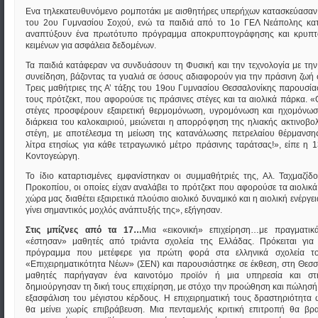
Ενα τηλεκατευθυνόμενο ρομποτάκι με αισθητήρες υπερήχων κατασκεύασαν
του 2ου Γυμνασίου Σοχού, ενώ τα παιδιά από το 1ο ΓΕΛ Νεάπολης κα
αναπτύξουν ένα πρωτότυπο πρόγραμμα αποκρυπτογράφησης και κρυπ
κειμένων για ασφάλεια δεδομένων.
Τα παιδιά κατάφεραν να συνδυάσουν τη Φυσική και την τεχνολογία με την
συνείδηση, βάζοντας τα γυαλιά σε όσους αδιαφορούν για την πράσινη ζωή σ
Τρεις μαθήτριες της Α’ τάξης του 19ου Γυμνασίου Θεσσαλονίκης παρουσία
τους πρότζεκτ, που αφορούσε τις πράσινες στέγες και τα αιολικά πάρκα. «
στέγες προσφέρουν εξαιρετική θερμομόνωση, υγρομόνωση και ηχομόνωσ
διάρκεια του καλοκαιριού, μειώνεται η απορρόφηση της ηλιακής ακτινοβο
στέγη, με αποτέλεσμα τη μείωση της κατανάλωσης πετρελαίου θέρμανση
λίτρα ετησίως για κάθε τετραγωνικό μέτρο πράσινης ταράτσας!», είπε η 
Κοντογεώργη.
Το ίδιο καταρτισμένες εμφανίστηκαν οι συμμαθήτριές της, Αλ. Ταχμαζίδ
Προκοπίου, οι οποίες είχαν αναλάβει το πρότζεκτ που αφορούσε τα αιολικ
χώρα μας διαθέτει εξαιρετικά πλούσιο αιολικό δυναμικό και η αιολική ενέργε
γίνει σημαντικός μοχλός ανάπτυξής της», εξήγησαν.
Στις μπίζνες από τα 17…
Μια «εικονική» επιχείρηση…με πραγματικ
«έστησαν» μαθητές από τριάντα σχολεία της Ελλάδας. Πρόκειται για
πρόγραμμα που μετέφερε για πρώτη φορά στα ελληνικά σχολεία τ
«Επιχειρηματικότητα Νέων» (ΣΕΝ) και παρουσιάστηκε σε έκθεση, στη Θεσσ
μαθητές παρήγαγαν ένα καινοτόμο προϊόν ή μια υπηρεσία και στ
δημιούργησαν τη δική τους επιχείρηση, με στόχο την προώθηση και πώλησή 
εξασφάλιση του μέγιστου κέρδους. Η επιχειρηματική τους δραστηριότητα
θα μείνει χωρίς επιβράβευση. Μια πενταμελής κριτική επιτροπή θα βρα