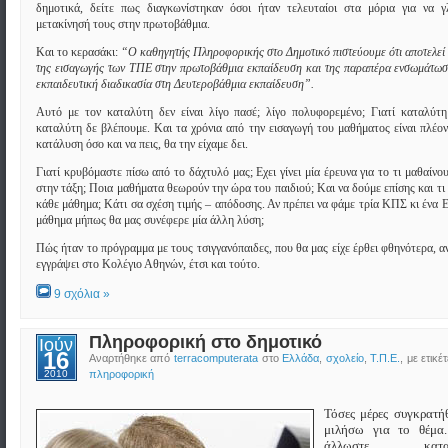
δημοτικά, δείτε πως διαγκωνίστηκαν όσοι ήταν τελευταίοι στα μόρια για να γ
μετακίνησή τους στην πρωτοβάθμια.
Και το κερασάκι:
“Ο καθηγητής Πληροφορικής στο Δημοτικό πιστεύουμε ότι αποτελεί 
της εισαγωγής των ΤΠΕ στην πρωτοβάθμια εκπαίδευση και της παραπέρα ενσωμάτωσ
εκπαιδευτική διαδικασία στη Δευτεροβάθμια εκπαίδευση”.
Αυτό με τον καταλύτη δεν είναι λίγο πασέ; λίγο πολυφορεμένο; Γιατί καταλύτ
καταλύτη δε βλέπουμε.
Και τα χρόνια από την εισαγωγή του μαθήματος είναι πλέο
κατάλυση όσο και να πεις, θα την είχαμε δει.
Γιατί κρυβόμαστε πίσω από το δάχτυλό μας; Εχει γίνει μία έρευνα για το τι μαθαίνο
στην τάξη; Ποια μαθήματα θεωρούν την ώρα του παιδιού;
Και να δούμε επίσης και τι 
κάθε μάθημα; Κάτι σα σχέση τιμής – απόδοσης. Αν πρέπει να φάμε τρία ΚΠΣ κι ένα 
μάθημα μήπως θα μας συνέφερε μία άλλη λύση;
Πώς ήταν το πρόγραμμα με τους τσιγγανόπαιδες, που θα μας είχε έρθει φθηνότερα, αν
εγγράψει στο Κολέγιο Αθηνών, έτσι και τούτο.
9 σχόλια »
Πληροφορική στο δημοτικό
Ιούν
16
Αναρτήθηκε από
terracomputerata
στο
Ελλάδα
,
σχολείο
,
Τ.Π.Ε.
, με ετικέ
2010
πληροφορική
Τόσες μέρες συγκρατή
μιλήσω για το θέμα
άλλωστε καταλλ