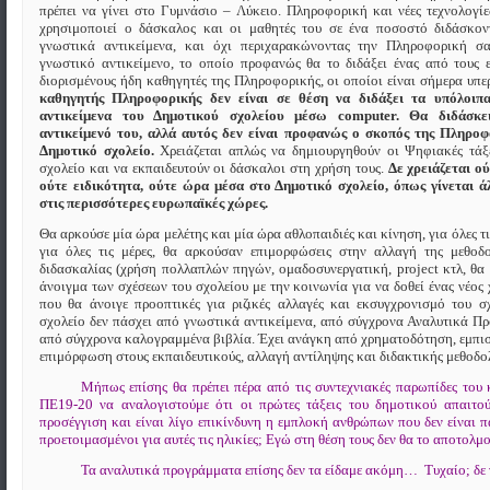
πρέπει να γίνει στο Γυμνάσιο – Λύκειο. Πληροφορική και νέες τεχνολογίε
χρησιμοποιεί ο δάσκαλος και οι μαθητές του σε ένα ποσοστό διδάσκον
γνωστικά αντικείμενα, και όχι περιχαρακώνοντας την Πληροφορική σα
γνωστικό αντικείμενο, το οποίο προφανώς θα το διδάξει ένας από τους 
διορισμένους ήδη καθηγητές της Πληροφορικής, οι οποίοι είναι σήμερα υπε
καθηγητής Πληροφορικής δεν είναι σε θέση να διδάξει τα υπόλοιπ
αντικείμενα του Δημοτικού σχολείου μέσω computer. Θα διδάσκε
αντικείμενό του, αλλά αυτός δεν είναι προφανώς ο σκοπός της Πληροφ
Δημοτικό σχολείο.
Χρειάζεται απλώς να δημιουργηθούν οι Ψηφιακές τάξε
σχολείο και να εκπαιδευτούν οι δάσκαλοι στη χρήση τους.
Δε χρειάζεται ο
ούτε ειδικότητα, ούτε ώρα μέσα στο Δημοτικό σχολείο, όπως γίνεται ά
στις περισσότερες ευρωπαϊκές χώρες.
Θα αρκούσε μία ώρα μελέτης και μία ώρα αθλοπαιδιές και κίνηση, για όλες τι
για όλες τις μέρες, θα αρκούσαν επιμορφώσεις στην αλλαγή της μεθοδο
διδασκαλίας (χρήση πολλαπλών πηγών, ομαδοσυνεργατική, project κτλ, θα
άνοιγμα των σχέσεων του σχολείου με την κοινωνία για να δοθεί ένας νέος
που θα άνοιγε προοπτικές για ριζικές αλλαγές και εκσυγχρονισμό του σ
σχολείο δεν πάσχει από γνωστικά αντικείμενα, από σύγχρονα Αναλυτικά Π
από σύγχρονα καλογραμμένα βιβλία. Έχει ανάγκη από χρηματοδότηση, εμπι
επιμόρφωση στους εκπαιδευτικούς, αλλαγή αντίληψης και διδακτικής μεθοδο
Μήπως επίσης θα πρέπει πέρα από τις συντεχνιακές παρωπίδες του
ΠΕ19-20 να αναλογιστούμε ότι οι πρώτες τάξεις του δημοτικού απαιτού
προσέγγιση και είναι λίγο επικίνδυνη η εμπλοκή ανθρώπων που δεν είναι 
προετοιμασμένοι για αυτές τις ηλικίες; Εγώ στη θέση τους δεν θα το αποτο
Τα αναλυτικά προγράμματα επίσης δεν τα είδαμε ακόμη…
Τυχαίο; δ