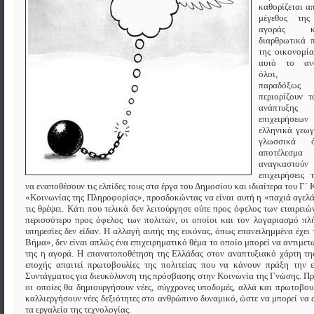
καθορίζεται α
μέγεθος της
αγοράς 
διαρθρωτικά 
της οικονομί
αυτό το ανα
όλοι, συν
παραδόξως
περιορίζουν 
ανάπτυξ
επιχειρήσεων
ελληνικά γεω
γλωσσικά 
αποτέλε
αναγκαστούν
επιχειρήσεις
να εναποθέσουν τις ελπίδες τους στα έργα του Δημοσίου και ιδιαίτερα του Γ΄
«Κοινωνίας της Πληροφορίας», προσδοκώντας να είναι αυτή η «παχιά αγελ
τις θρέψει. Κάτι που τελικά δεν λειτούργησε ούτε προς όφελος των εταιρειώ
περισσότερο προς όφελος των πολιτών, οι οποίοι και τον λογαριασμό π
υπηρεσίες δεν είδαν. Η αλλαγή αυτής της εικόνας, όπως επανειλημμένα έχει 
Βήμα», δεν είναι απλώς ένα επιχειρηματικό θέμα το οποίο μπορεί να αντιμετ
της η αγορά. Η επανατοποθέτηση της Ελλάδας στον αναπτυξιακό χάρτη τ
εποχής απαιτεί πρωτοβουλίες της πολιτείας που να κάνουν πράξη την ε
Συντάγματος για διευκόλυνση της πρόσβασης στην Κοινωνία της Γνώσης. Π
οι οποίες θα δημιουργήσουν νέες, σύγχρονες υποδομές, αλλά και πρωτοβου
καλλιεργήσουν νέες δεξιότητες στο ανθρώπινο δυναμικό, ώστε να μπορεί να 
τα εργαλεία της τεχνολογίας.