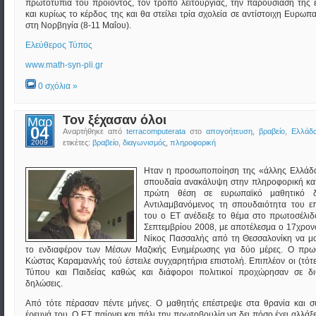
πρωτοτυπία του προϊόντος, τον τρόπο λειτουργίας, την παρουσίαση της 
και κυρίως το κέρδος της και θα στείλει τρία σχολεία σε αντίστοιχη Ευρωπ
στη Νορβηγία (8-11 Μαΐου).
Ελεύθερος Τύπος
www.math-syn-pli.gr
0 σχόλια »
Τον ξέχασαν όλοι
Μαρ
04
Αναρτήθηκε από
terracomputerata
στο
απογοήτευση
,
βραβείο
,
Ελλάδ
2009
ετικέτες:
βραβείο
,
διαγωνισμός
,
πληροφορική
Ηταν η προσωποποίηση της «άλλης Ελλάδα
σπουδαία ανακάλυψη στην πληροφορική κατ
πρώτη θέση σε ευρωπαϊκό μαθητικό δι
Αντιλαμβανόμενος τη σπουδαιότητα του επ
του ο ΕΤ ανέδειξε το θέμα στο πρωτοσέλιδ
Σεπτεμβρίου 2008, με αποτέλεσμα ο 17χρον
Νίκος Πασσαλής από τη Θεσσαλονίκη να μ
το ενδιαφέρον των Μέσων Μαζικής Ενημέρωσης για δύο μέρες. Ο πρ
Κώστας Καραμανλής τού έστειλε συγχαρητήρια επιστολή. Επιπλέον οι (τότ
Τύπου και Παιδείας καθώς και διάφοροι πολιτικοί προχώρησαν σε δι
δηλώσεις.
Από τότε πέρασαν πέντε μήνες. Ο μαθητής επέστρεψε στα θρανία και συ
έρευνά του. Ο ΕΤ παίρνει και πάλι την πρωτοβουλία να δει πόσο έχει αλλάξε