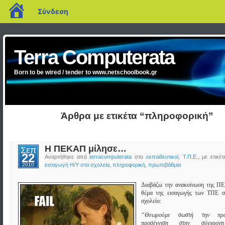
blogs.sch.gr
Σύνδεση
Terra Computerata
Born to be wired / tender to www.netschoolbook.gr
Άρθρα με ετικέτα “πληροφορική”
Η ΠΕΚΑΠ μίλησε…
Σεπ
22
Αναρτήθηκε από
terracomputerata
στο
εκπαιδευτικοί
,
Τ.Π.Ε.
, με ετικέ
2010
εισαγωγή Η/Υ στα σχολεία
,
πληροφορική
,
πρωτοβάθμια
Διαβάζω την ανακοίνωση της Π
θέμα της εισαγωγής των ΤΠΕ σ
σχολείο:
“Θεωρούμε σωστή την πραγ
προσέγγιση στην σύγχρονη