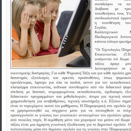
συνάδελφοι να τοπο
Διάβασα με προ
τοποθετήσεις τους. Υ
συνδικαλιστικά όργαν
η τοποθέτηση του
Σιγάλα, Συμ
Καλλιτεχνικών Μ
Παιδαγωγικού Ινστιτο
κάποια εύλογα ερωτήμ
“Οι Τεχνολογίες Πληρ
Επικοινωνίας (Τ.
εισάγονται επί δίωρο 
τάξεις άραγε μπ
λειτουργήσουν σε 
οικονομικής δυσπραγίας; Για κάθε Ψηφιακή Τάξη και για κάθε σχολείο χρει
δαπανηρός εξοπλισμός και αρκετές προϋποθέσεις, όπως ψηφιακός
προτζέκτορας, laptops για όλα τα παιδιά, server για τον εκπαιδευτικό
πλατφόρμα επικοινωνίας, software συνοδευμένο από νέο διδακτικό ψηφι
σύνδεση με Internet, επιμορφωμένους εκπαιδευτικούς, σχεδιασμός εξει
διδακτικών προγραμμάτων και μεθοδολογιών, άτομα για τεχνική υποστ
χρηματοδότηση για αναβαθμίσεις, τεχνική υποστήριξη κ.ά. Εξίσου σημα
είναι το περιεχόμενο αυτού του μαθήματος. Η Πληροφορική στο σχολείο έχ
να χρησιμοποιηθεί ως σύγχρονο μέσο για να επιτευχθούν οι στό
προσεγγιστούν οι γνώσεις των γνωστικών αντικειμένων του σχολείου γρηγ
από ποικίλες πηγές. Η εκμάθηση μόνο του χειρισμού του μέσου επί δίωρο 
τάξεις είναι μια άχρηστη γνωστική εξειδίκευση για το Δημοτικό σχολείο. Ο
πιστοποίησης μέσα στο δημόσιο σχολείο για τις γνώσεις στην Πληροφορική