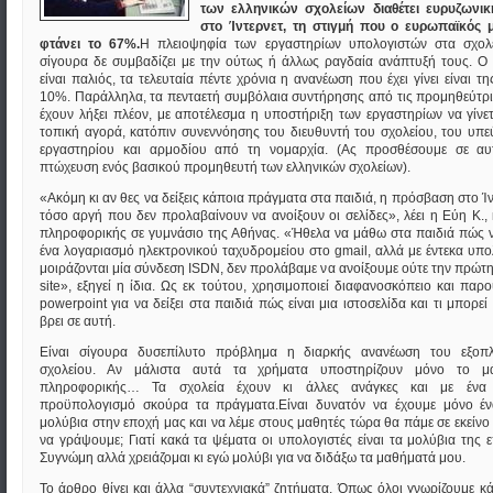
των ελληνικών σχολείων διαθέτει ευρυζωνι
στο Ίντερνετ, τη στιγμή που ο ευρωπαϊκός 
φτάνει το 67%.
Η πλειοψηφία των εργαστηρίων υπολογιστών στα σχολ
σίγουρα δε συμβαδίζει με την ούτως ή άλλως ραγδαία ανάπτυξή τους. Ο
είναι παλιός, τα τελευταία πέντε χρόνια η ανανέωση που έχει γίνει είναι τη
10%. Παράλληλα, τα πενταετή συμβόλαια συντήρησης από τις προμηθεύτριε
έχουν λήξει πλέον, με αποτέλεσμα η υποστήριξη των εργαστηρίων να γίνε
τοπική αγορά, κατόπιν συνεννόησης του διευθυντή του σχολείου, του υπ
εργαστηρίου και αρμοδίου από τη νομαρχία. (Ας προσθέσουμε σε αυ
πτώχευση ενός βασικού προμηθευτή των ελληνικών σχολείων).
«Ακόμη κι αν θες να δείξεις κάποια πράγματα στα παιδιά, η πρόσβαση στο Ίντ
τόσο αργή που δεν προλαβαίνουν να ανοίξουν οι σελίδες», λέει η Εύη Κ.,
πληροφορικής σε γυμνάσιο της Αθήνας. «Ήθελα να μάθω στα παιδιά πώς 
ένα λογαριασμό ηλεκτρονικού ταχυδρομείου στο gmail, αλλά με έντεκα υπο
μοιράζονται μία σύνδεση ISDN, δεν προλάβαμε να ανοίξουμε ούτε την πρώτη
site», εξηγεί η ίδια. Ως εκ τούτου, χρησιμοποιεί διαφανοσκόπειο και παρο
powerpoint για να δείξει στα παιδιά πώς είναι μια ιστοσελίδα και τι μπορεί
βρει σε αυτή.
Είναι σίγουρα δυσεπίλυτο πρόβλημα η διαρκής ανανέωση του εξοπ
σχολείου. Αν μάλιστα αυτά τα χρήματα υποστηρίζουν μόνο το μ
πληροφορικής… Τα σχολεία έχουν κι άλλες ανάγκες και με ένα 
προϋπολογισμό σκούρα τα πράγματα.Είναι δυνατόν να έχουμε μόνο έ
μολύβια στην εποχή μας και να λέμε στους μαθητές τώρα θα πάμε σε εκείνο
να γράψουμε; Γιατί κακά τα ψέματα οι υπολογιστές είναι τα μολύβια της 
Συγνώμη αλλά χρειάζομαι κι εγώ μολύβι για να διδάξω τα μαθήματά μου.
Το άρθρο θίγει και άλλα “συντεχνιακά” ζητήματα. Όπως όλοι γνωρίζουμε κ