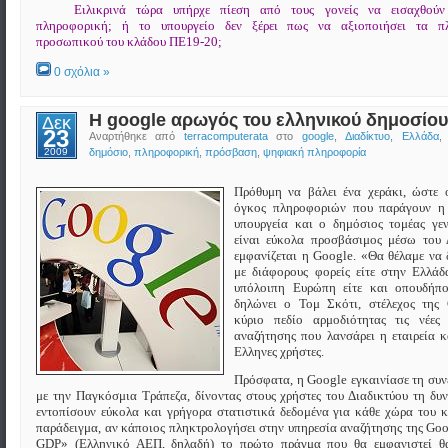
Ειλικρινά τώρα υπήρχε πίεση από τους γονείς να εισαχθού
πληροφορική; ή το υπουργείο δεν ξέρει πως να αξιοποιήσει τα π
προσωπικού του κλάδου ΠΕ19-20;
0 σχόλια »
Η google αρωγός του ελληνικού δημοσίου
Δεκ
23
Αναρτήθηκε από
terracomputerata
στο
google
,
Διαδίκτυο
,
Ελλάδα
,
2009
δημόσιο
,
πληροφορική
,
πρόσβαση
,
ψηφιακή πληροφορία
Πρόθυμη να βάλει ένα χεράκι, ώστε ο
όγκος πληροφοριών που παράγουν η
υπουργεία και ο δημόσιος τομέας γεν
είναι εύκολα προσβάσιμος μέσω του Δ
εμφανίζεται η Google. «Θα θέλαμε να
με διάφορους φορείς είτε στην Ελλάδ
υπόλοιπη Ευρώπη είτε και οπουδήπο
δηλώνει ο Τομ Σκότι, στέλεχος της 
κύριο πεδίο αρμοδιότητας τις νέες λ
αναζήτησης που λανσάρει η εταιρεία κ
Ελληνες χρήστες.
Πρόσφατα, η Google εγκαινίασε τη συν
με την Παγκόσμια Τράπεζα, δίνοντας στους χρήστες του Διαδικτύου τη δυ
εντοπίσουν εύκολα και γρήγορα στατιστικά δεδομένα για κάθε χώρα του 
παράδειγμα, αν κάποιος πληκτρολογήσει στην υπηρεσία αναζήτησης της Go
GDP» (Ελληνικό ΑΕΠ, δηλαδή) το πρώτο πράγμα που θα εμφανιστεί θα