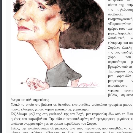
αποφάσισε να 
πόρτα της στην
της τηλεόρασ
συμβιώσει
κινηματογραφικ
«Παρασκηνίου»
ημέρες τους τελε
μήνες. Απρόβλεπτ
διεισδυτική 
ειλικρινής και α
Ζυράννα Ζατέλη 
της μας υποδέχθ
χώρο που 
περισσότερο 
βγαλμένο από τα 
Ταυτόχρονα μας
μια χαραμάδα
μπορέσαμε 
αποσπάσματα 
γεμάτης έρωτε
βιβλία, σημειώσε
όνειρα και πάλι σημειώσεις.
Υλικό το οποίο στοιβάζεται σε δεκάδες, εκατοντάδες μπλοκάκια γραμμένα μπρος
πυκνό, ελαφρώς γερτό, κομψό γραφικό της χαρακτήρα.
Ταξιδέψαμε μαζί της στη γενέτειρά της τον Σοχό, μια κωμόπολη έξω από τη Θεσ
ημέρες του καρναβαλιού. Την είδαμε περικυκλωμένη από τραγόμορφες φιγούρες 
απόλυτα εναρμονισμένη με το ορεινό περιβάλλον του Σοχού.
Τέλος, την ακολουθήσαμε σε μερικούς από τους περιπάτους που συνηθίζει να κά