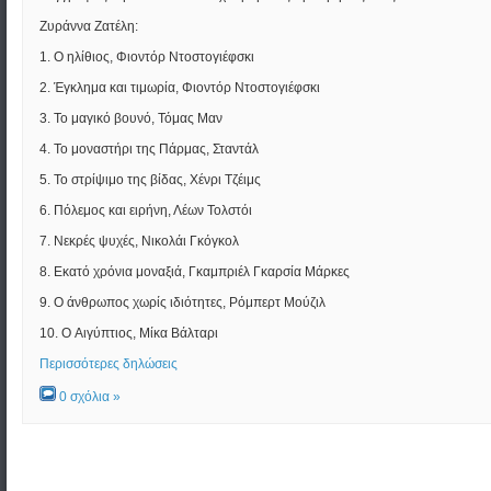
Ζυράννα Ζατέλη:
1. O ηλίθιος, Φιοντόρ Ντοστογιέφσκι
2. Έγκλημα και τιμωρία, Φιοντόρ Ντοστογιέφσκι
3. Το μαγικό βουνό, Τόμας Μαν
4. Το μοναστήρι της Πάρμας, Σταντάλ
5. Το στρίψιμο της βίδας, Χένρι Τζέιμς
6. Πόλεμος και ειρήνη, Λέων Τολστόι
7. Νεκρές ψυχές, Νικολάι Γκόγκολ
8. Εκατό χρόνια μοναξιά, Γκαμπριέλ Γκαρσία Μάρκες
9. O άνθρωπος χωρίς ιδιότητες, Ρόμπερτ Μούζιλ
10. O Αιγύπτιος, Μίκα Βάλταρι
Περισσότερες δηλώσεις
0 σχόλια »