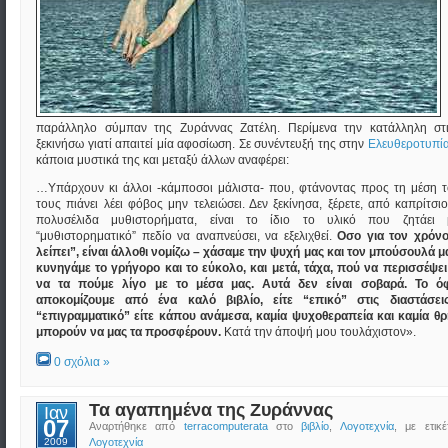
παράλληλο σύμπαν της Ζυράννας Ζατέλη. Περίμενα την κατάλληλη στ
ξεκινήσω γιατί απαιτεί μία αφοσίωση. Σε συνέντευξή της στην
Ελευθεροτυπί
κάποια μυστικά της και μεταξύ άλλων αναφέρει:
…Υπάρχουν κι άλλοι -κάμποσοι μάλιστα- που, φτάνοντας προς τη μέση τ
τους πιάνει λέει φόβος μην τελειώσει. Δεν ξεκίνησα, ξέρετε, από καπρίτσ
πολυσέλιδα μυθιστορήματα, είναι το ίδιο το υλικό που ζητάει 
“μυθιστορηματικό” πεδίο να αναπνεύσει, να εξελιχθεί.
Οσο για τον χρόν
λείπει”, είναι άλλοθι νομίζω – χάσαμε την ψυχή μας και τον μπούσουλά μα
κυνηγάμε το γρήγορο και το εύκολο, και μετά, τάχα, πού να περισσέψει
να τα πούμε λίγο με το μέσα μας. Αυτά δεν είναι σοβαρά. Το ό
αποκομίζουμε από ένα καλό βιβλίο, είτε “επικό” στις διαστάσει
“επιγραμματικό” είτε κάπου ανάμεσα, καμία ψυχοθεραπεία και καμία θρ
μπορούν να μας τα προσφέρουν.
Κατά την άποψή μου τουλάχιστον».
0 σχόλια »
Τα αγαπημένα της Ζυράννας
Ιαν
07
Αναρτήθηκε από
terracomputerata
στο
βιβλίο
,
Λογοτεχνία
, με ετικ
2009
Λογοτεχνία