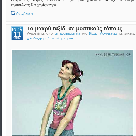
κέντρο της Αθήνας. «Πέρασα τη ζωή μου γράφοντας κι ό,τι περίσσεψε
περπατώντας.Και χωρίς κινητό».
0 σχόλια »
Το μακρύ ταξίδι σε μυστικούς τόπους
Ιούλ
11
Αναρτήθηκε από
terracomputerata
στο
βιβλίο
,
Λογοτεχνία
, με ετικέτε
2009
χιλιάδες φορές"
,
Ζατέλη
,
Ζυράννα