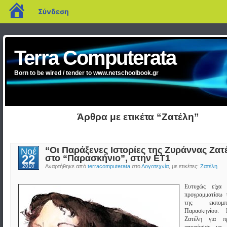
blogs.sch.gr
Σύνδεση
Terra Computerata
Born to be wired / tender to www.netschoolbook.gr
Άρθρα με ετικέτα “Ζατέλη”
“Οι Παράξενες Ιστορίες της Ζυράννας Ζατ
Νοέ
22
στο “Παρασκήνιο”, στην ΕΤ1
2010
Αναρτήθηκε από
terracomputerata
στο
Λογοτεχνία
, με ετικέτες:
Ζατέλη
Ευτυχώς είχα 
προγραμματίσω 
της εκπομ
Παρασκηνίου.
Ζατέλη για π