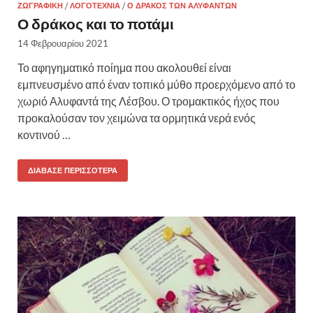
ΖΩΓΡΑΦΙΚΉ
/
ΛΟΓΟΤΕΧΝΊΑ
/
Ο ΔΡΆΚΟΣ ΤΩΝ ΑΛΥΦΑΝΤΏΝ
Ο δράκος και το ποτάμι
14 Φεβρουαρίου 2021
Το αφηγηματικό ποίημα που ακολουθεί είναι
εμπνευσμένο από έναν τοπικό μύθο προερχόμενο από το
χωριό Αλυφαντά της Λέσβου. Ο τρομακτικός ήχος που
προκαλούσαν τον χειμώνα τα ορμητικά νερά ενός
κοντινού …
ΔΙΆΒΑΣΕ ΠΕΡΙΣΣΌΤΕΡΑ