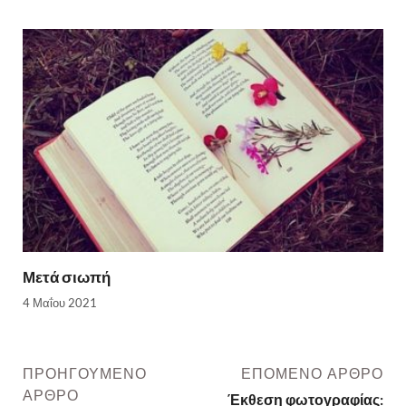
Μετά σιωπή
4 Μαΐου 2021
ΠΡΟΗΓΟΎΜΕΝΟ
ΕΠΌΜΕΝΟ ΆΡΘΡΟ
ΆΡΘΡΟ
Έκθεση φωτογραφίας: