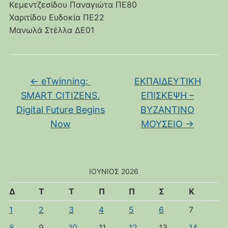
Κεμεντζεσίδου Παναγιώτα ΠΕ80
Χαριτίδου Ευδοκία ΠΕ22
Μανωλά Στέλλα ΔΕ01
←
eTwinning:
ΕΚΠΑΙΔΕΥΤΙΚΗ
SMART CITIZENS.
ΕΠΙΣΚΕΨΗ –
Digital Future Begins
ΒΥΖΑΝΤΙΝΟ
Now
ΜΟΥΣΕΙΟ
→
ΙΟΎΝΙΟΣ 2026
Δ
Τ
Τ
Π
Π
Σ
Κ
1
2
3
4
5
6
7
8
9
10
11
12
13
14