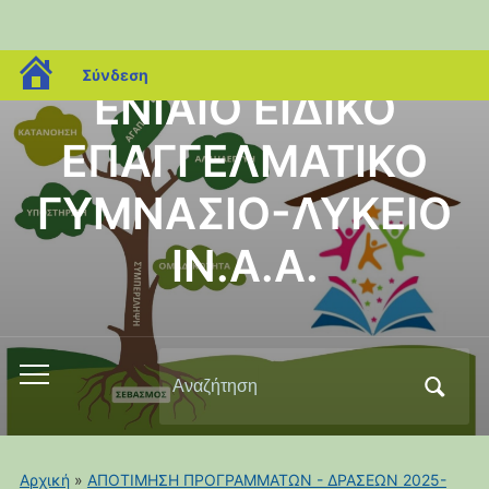
blogs.sch.gr
Σύνδεση
ΕΝΙΑΙΟ ΕΙΔΙΚΟ
ΕΠΑΓΓΕΛΜΑΤΙΚΟ
ΓΥΜΝΑΣΙΟ-ΛΥΚΕΙΟ
ΙΝ.Α.Α.
Αναζήτηση
Εναλλαγή
για:
του
μενού
για
Αρχική
»
ΑΠΟΤΙΜΗΣΗ ΠΡΟΓΡΑΜΜΑΤΩΝ - ΔΡΑΣΕΩΝ 2025-