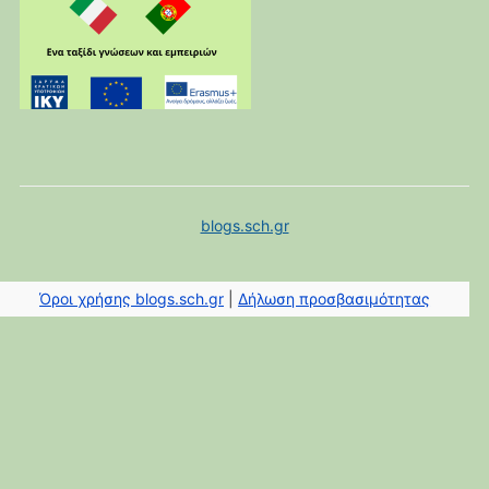
blogs.sch.gr
Όροι χρήσης blogs.sch.gr
|
Δήλωση προσβασιμότητας