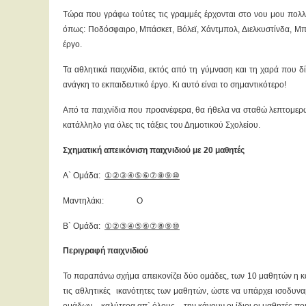
Τώρα που γράφω τούτες τις γραμμές έρχονται στο νου μου πολλά
όπως: Ποδόσφαιρο, Μπάσκετ, Βόλεϊ, Χάντμπολ, Διελκυστίνδα, Μπ
έργο.
Τα αθλητικά παιχνίδια, εκτός από τη γύμναση και τη χαρά που δί
ανάγκη το εκπαιδευτικό έργο. Κι αυτό είναι το σημαντικότερο!
Από τα παιχνίδια που προανέφερα, θα ήθελα να σταθώ λεπτομερώς
κατάλληλο για όλες τις τάξεις του Δημοτικού Σχολείου.
Σχηματική απεικόνιση παιχνιδιού με 20 μαθητές
Α` Ομάδα:
①②③④⑤⑥⑦⑧⑨⑩
Μαντηλάκι: O
Β` Ομάδα:
①②③④⑤⑥⑦⑧⑨⑩
Περιγραφή παιχνιδιού
Το παραπάνω σχήμα απεικονίζει δύο ομάδες, των 10 μαθητών η κά
τις αθλητικές ικανότητες των μαθητών, ώστε να υπάρχει ισοδυνα