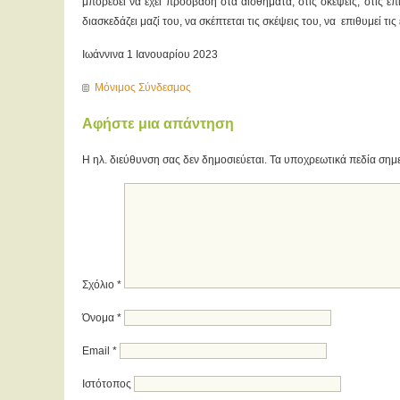
μπορέσει να έχει πρόσβαση στα αισθήματα, στις σκέψεις, στις ε
διασκεδάζει μαζί του, να σκέπτεται τις σκέψεις του, να επιθυμεί τ
Ιωάννινα 1 Ιανουαρίου 2023
Μόνιμος Σύνδεσμος
Αφήστε μια απάντηση
Η ηλ. διεύθυνση σας δεν δημοσιεύεται.
Τα υποχρεωτικά πεδία σημ
Σχόλιο
*
Όνομα
*
Email
*
Ιστότοπος