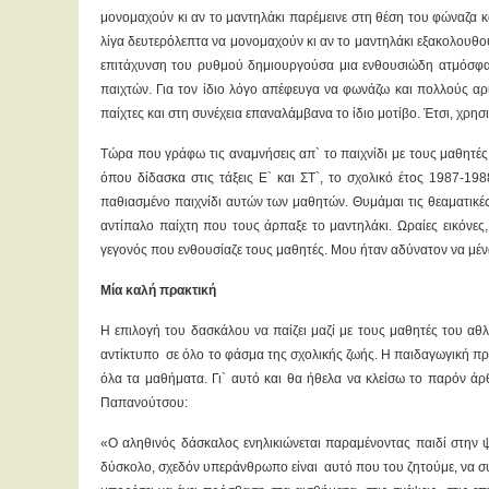
μονομαχούν κι αν το μαντηλάκι παρέμεινε στη θέση του φώναζα κ
λίγα δευτερόλεπτα να μονομαχούν κι αν το μαντηλάκι εξακολουθού
επιτάχυνση του ρυθμού δημιουργούσα μια ενθουσιώδη ατμόσφαι
παιχτών. Για τον ίδιο λόγο απέφευγα να φωνάζω και πολλούς αρ
παίχτες και στη συνέχεια επαναλάμβανα το ίδιο μοτίβο. Έτσι, χρη
Τώρα που γράφω τις αναμνήσεις απ` το παιχνίδι με τους μαθητές
όπου δίδασκα στις τάξεις Ε` και ΣΤ`, το σχολικό έτος 1987-1
παθιασμένο παιχνίδι αυτών των μαθητών. Θυμάμαι τις θεαματικέ
αντίπαλο παίχτη που τους άρπαξε το μαντηλάκι. Ωραίες εικόνες
γεγονός που ενθουσίαζε τους μαθητές. Μου ήταν αδύνατον να μένω
Μία καλή πρακτική
Η επιλογή του δασκάλου να παίζει μαζί με τους μαθητές του αθλητι
αντίκτυπο σε όλο το φάσμα της σχολικής ζωής. Η παιδαγωγική προ
όλα τα μαθήματα. Γι` αυτό και θα ήθελα να κλείσω το παρόν ά
Παπανούτσου:
«Ο αληθινός δάσκαλος ενηλικιώνεται παραμένοντας παιδί στην 
δύσκολο, σχεδόν υπεράνθρωπο είναι αυτό που του ζητούμε, να συν