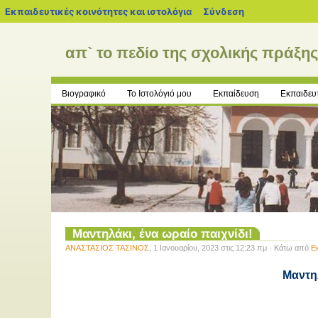
blogs.sch.gr
Εκπαιδευτικές κοινότητες και ιστολόγια
Σύνδεση
απ` το πεδίο της σχολικής πράξη
Βιογραφικό
Το Ιστολόγιό μου
Εκπαίδευση
Εκπαιδευτ
Μαντηλάκι, ένα ωραίο παιχνίδι!
ΑΝΑΣΤΑΣΙΟΣ ΤΑΣΙΝΟΣ
, 1 Ιανουαρίου, 2023 στις 12:23 πμ · Κάτω από
Ε
Μαντηλ