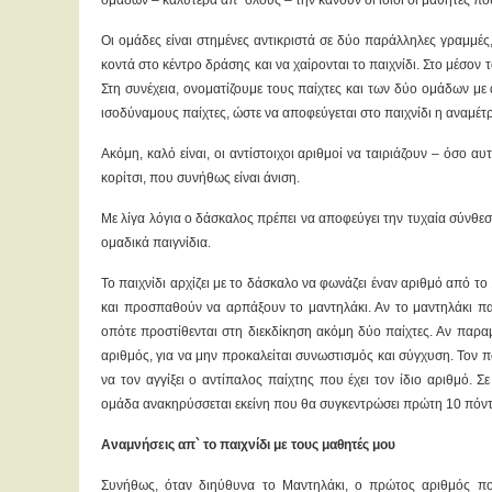
ομάδων – καλύτερα απ` όλους – την κάνουν οι ίδιοι οι μαθητές πο
Οι ομάδες είναι στημένες αντικριστά σε δύο παράλληλες γραμμές
κοντά στο κέντρο δράσης και να χαίρονται το παιχνίδι. Στο μέσο
Στη συνέχεια, ονοματίζουμε τους παίχτες και των δύο ομάδων με α
ισοδύναμους παίχτες, ώστε να αποφεύγεται στο παιχνίδι η αναμέτ
Ακόμη, καλό είναι, οι αντίστοιχοι αριθμοί να ταιριάζουν – όσο α
κορίτσι, που συνήθως είναι άνιση.
Με λίγα λόγια ο δάσκαλος πρέπει να αποφεύγει την τυχαία σύνθε
ομαδικά παιγνίδια.
Το παιχνίδι αρχίζει με το δάσκαλο να φωνάζει έναν αριθμό από τ
και προσπαθούν να αρπάξουν το μαντηλάκι. Αν το μαντηλάκι παρ
οπότε προστίθενται στη διεκδίκηση ακόμη δύο παίχτες. Αν παραμ
αριθμός, για να μην προκαλείται συνωστισμός και σύγχυση. Τον π
να τον αγγίξει ο αντίπαλος παίχτης που έχει τον ίδιο αριθμό.
ομάδα ανακηρύσσεται εκείνη που θα συγκεντρώσει πρώτη 10 πόν
Αναμνήσεις απ` το παιχνίδι με τους μαθητές μου
Συνήθως, όταν διηύθυνα το Μαντηλάκι, ο πρώτος αριθμός πο