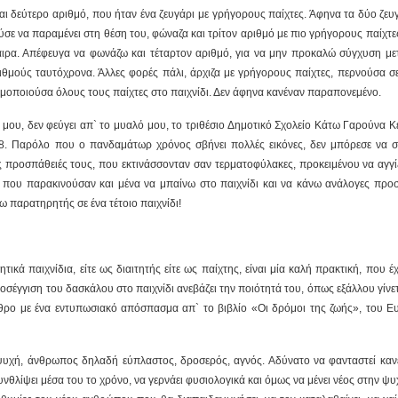
αι δεύτερο αριθμό, που ήταν ένα ζευγάρι με γρήγορους παίχτες. Άφηνα τα δύο ζευ
σε να παραμένει στη θέση του, φώναζα και τρίτον αριθμό με πιο γρήγορους παίχτε
ρα. Απέφευγα να φωνάζω και τέταρτον αριθμό, για να μην προκαλώ σύγχυση με
ιθμούς ταυτόχρονα. Άλλες φορές πάλι, άρχιζα με γρήγορους παίχτες, περνούσα σ
σιμοποιούσα όλους τους παίχτες στο παιχνίδι. Δεν άφηνα κανέναν παραπονεμένο.
 μου, δεν φεύγει απ` το μυαλό μου, το τριθέσιο Δημοτικό Σχολείο Κάτω Γαρούνα Κ
988. Παρόλο που ο πανδαμάτωρ χρόνος σβήνει πολλές εικόνες, δεν μπόρεσε να σ
ς προσπάθειές τους, που εκτινάσσονταν σαν τερματοφύλακες, προκειμένου να αγγί
, που παρακινούσαν και μένα να μπαίνω στο παιχνίδι και να κάνω ανάλογες προσ
 παρατηρητής σε ένα τέτοιο παιχνίδι!
κά παιχνίδια, είτε ως διαιτητής είτε ως παίχτης, είναι μία καλή πρακτική, που έχ
σέγγιση του δασκάλου στο παιχνίδι ανεβάζει την ποιότητά του, όπως εξάλλου γίνετ
ρθρο με ένα εντυπωσιακό απόσπασμα απ` το βιβλίο «Οι δρόμοι της ζωής», του Ε
ψυχή, άνθρωπος δηλαδή εύπλαστος, δροσερός, αγνός. Αδύνατο να φανταστεί καν
θλίψει μέσα του το χρόνο, να γερνάει φυσιολογικά και όμως να μένει νέος στην ψυ