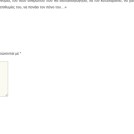
πιθυμίες του νέου ανθρώπου που θα διαπαιδαγωγήσει, να τον καταλαβαίνει, να χαί
ις επιθυμίες του, να πονάει τον πόνο του…»
ειώνονται με
*