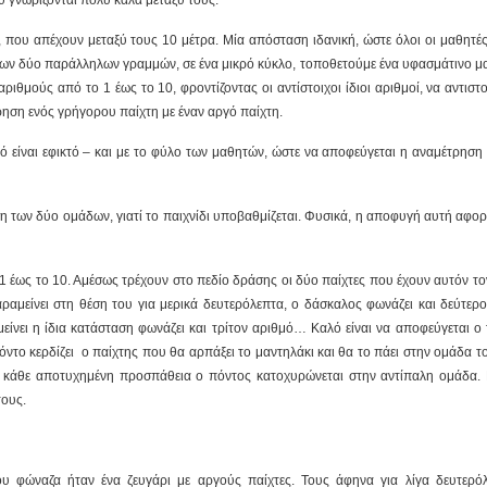
υ γνωρίζονται πολύ καλά μεταξύ τους.
, που απέχουν μεταξύ τους 10 μέτρα. Μία απόσταση ιδανική, ώστε όλοι οι μαθητές
ν των δύο παράλληλων γραμμών, σε ένα μικρό κύκλο, τοποθετούμε ένα υφασμάτινο μ
ριθμούς από το 1 έως το 10, φροντίζοντας οι αντίστοιχοι ίδιοι αριθμοί, να αντιστ
ρηση ενός γρήγορου παίχτη με έναν αργό παίχτη.
υτό είναι εφικτό – και με το φύλο των μαθητών, ώστε να αποφεύγεται η αναμέτρηση
ση των δύο ομάδων, γιατί το παιχνίδι υποβαθμίζεται. Φυσικά, η αποφυγή αυτή αφο
ο 1 έως το 10. Αμέσως τρέχουν στο πεδίο δράσης οι δύο παίχτες που έχουν αυτόν τ
αμείνει στη θέση του για μερικά δευτερόλεπτα, ο δάσκαλος φωνάζει και δεύτερο
είνει η ίδια κατάσταση φωνάζει και τρίτον αριθμό… Καλό είναι να αποφεύγεται ο 
όντο κερδίζει ο παίχτης που θα αρπάξει το μαντηλάκι και θα το πάει στην ομάδα τ
 Σε κάθε αποτυχημένη προσπάθεια ο πόντος κατοχυρώνεται στην αντίπαλη ομάδα. 
τους.
υ φώναζα ήταν ένα ζευγάρι με αργούς παίχτες. Τους άφηνα για λίγα δευτερό