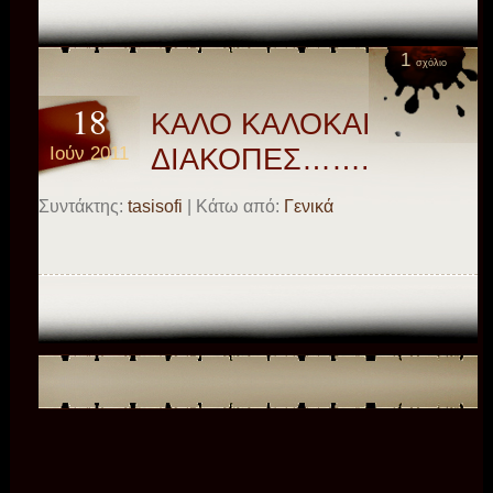
1
σχόλιο
18
ΚΑΛΟ ΚΑΛΟΚΑΙΡΙ!
Ιούν 2011
ΔΙΑΚΟΠΕΣ…….
Συντάκτης:
tasisofi
| Κάτω από:
Γενικά