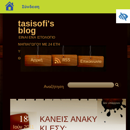
blogs.sch.gr
Σύνδεση
tasisofi's
blog
ΕΙΝΑΙ ΕΝΑ ΙΣΤΟΛΟΓΙΟ
ΝΗΠΙΑΓΩΓΟΥ ΜΕ 24 ΕΤΗ
ΥΠΗΡΕΣΙΑΣ ΣΤΟ ΝΟΜΟ
ΘΕΣΠΡΩΤΙΑΣ.
Αρχική
RSS
Επικοινωνία
Αναζήτηση
Δεν υπάρχουν
σχόλια
18
ΚΑΝΕΙΣ ΑΝΑΚΥΚΛΩΣΗ
Ιούν 2011
ΚΙ ΕΣΥ;