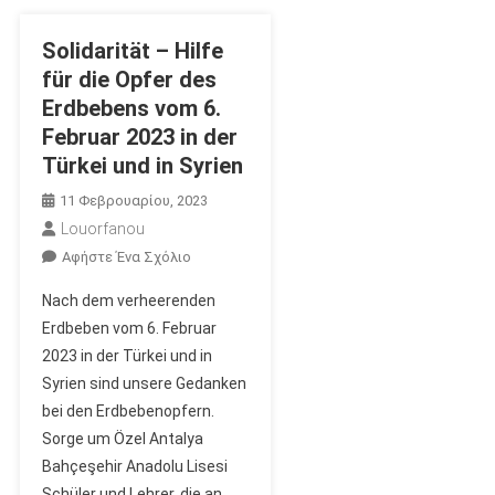
Solidarität – Hilfe
für die Opfer des
Erdbebens vom 6.
Februar 2023 in der
Türkei und in Syrien
11 Φεβρουαρίου, 2023
Louorfanou
Για
Αφήστε Ένα Σχόλιο
Το
Nach dem verheerenden
Solidarität
Erdbeben vom 6. Februar
–
2023 in der Türkei und in
Hilfe
Syrien sind unsere Gedanken
Für
Die
bei den Erdbebenopfern.
Opfer
Sorge um Özel Antalya
Des
Bahçeşehir Anadolu Lisesi
Erdbebens
Schüler und Lehrer, die an