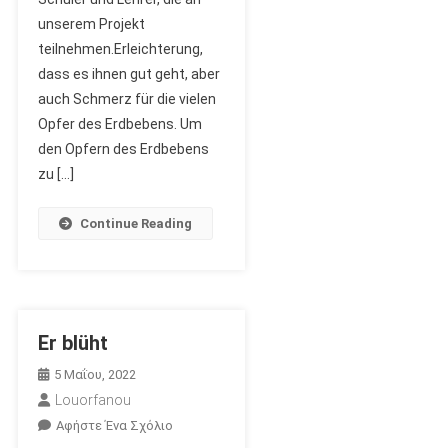
Vom
unserem Projekt
6.
teilnehmen.Erleichterung,
Februar
dass es ihnen gut geht, aber
2023
auch Schmerz für die vielen
In
Opfer des Erdbebens. Um
Der
den Opfern des Erdbebens
Türkei
zu […]
Und
In
Syrien
Continue Reading
Er blüht
5 Μαΐου, 2022
Louorfanou
Για
Αφήστε Ένα Σχόλιο
Το