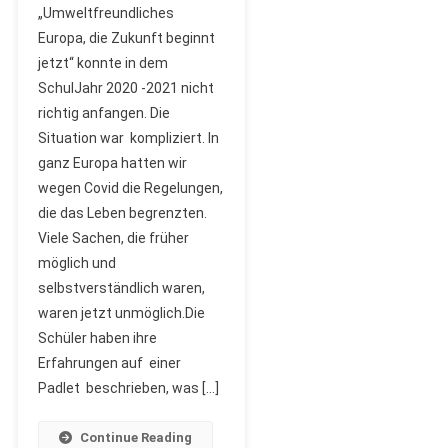
„Umweltfreundliches
Und
Europa, die Zukunft beginnt
Erfahrungen
jetzt“ konnte in dem
Für
Das
SchulJahr 2020 -2021 nicht
Zweite
richtig anfangen. Die
Jahr
Situation war kompliziert. In
Der
ganz Europa hatten wir
Pandemie!
wegen Covid die Regelungen,
die das Leben begrenzten.
Viele Sachen, die früher
möglich und
selbstverständlich waren,
waren jetzt unmöglich.Die
Schüler haben ihre
Erfahrungen auf einer
Padlet beschrieben, was […]
Continue Reading