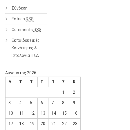
Σύνδεση
Entries
RSS
Comments
RSS
Εκπαιδευτικές
Κοινότητες &
Ιστολόγια ΠΣΔ
Αύγουστος 2026
Δ
Τ
Τ
Π
Π
Σ
Κ
1
2
3
4
5
6
7
8
9
10
11
12
13
14
15
16
17
18
19
20
21
22
23