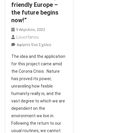
friendly Europe –
the future begins
now!”
9 Απριλίου, 2022
Louorfanou
Για
Αφήστε Ένα Σχόλιο
Το
The idea and the application
Our
for this project came amid
Project
the Corona Crisis . Nature
.
has proved its power,
An
Abstract
unraveling how feeble
In
humanity really is, and the
English:
vast degree to which we are
“Environmentally
dependent on the
Friendly
environment we live in.
Europe
Following the return to our
–
usual routines, we cannot