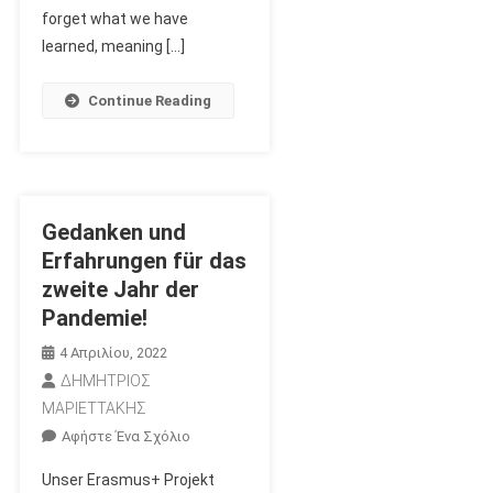
The
forget what we have
Future
learned, meaning […]
Begins
Now!”
Continue Reading
Gedanken und
Erfahrungen für das
zweite Jahr der
Pandemie!
4 Απριλίου, 2022
ΔΗΜΗΤΡΙΟΣ
ΜΑΡΙΕΤΤΑΚΗΣ
Για
Αφήστε Ένα Σχόλιο
Το
Unser Erasmus+ Projekt
Gedanken