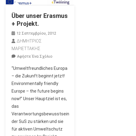
Über unser Erasmus
+ Projekt.
12 Σεπτεμβρίου, 2012
ΔΗΜΗΤΡΙΟΣ
ΜΑΡΙΕΤΤΑΚΗΣ
Για
Αφήστε Ένα Σχόλιο
Το
“Umweltfreundliches Europa
Über
– die Zukunft beginnt jetzt!
Unser
Environmentally friendly
Erasmus
Europe – the future begins
+
Projekt.
now!” Unser Hauptziel ist es,
das
Verantwortungsbewusstsein
der SuS zu stärken und sie
für aktiven Umweltschutz