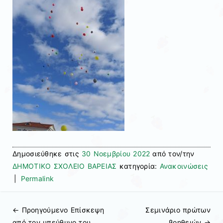
Δημοσιεύθηκε στις
30 Νοεμβρίου 2022
από τον/την
ΔΗΜΟΤΙΚΟ ΣΧΟΛΕΙΟ ΒΑΡΕΙΑΣ
κατηγορία:
Ανακοινώσεις
|
Permalink
← Προηγούμενo
Επίσκεψη
Σεμινάριο πρώτων
Πλοήγηση άρθρων
από τον υπεύθυνο του
βοηθειών
→