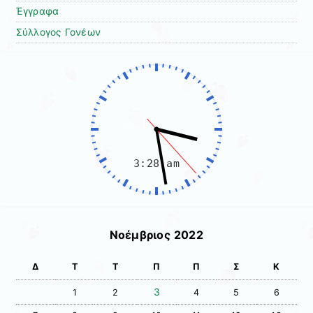
Έγγραφα
Σύλλογος Γονέων
Νοέμβριος 2022
Δ
Τ
Τ
Π
Π
Σ
Κ
3
1
2
4
5
6