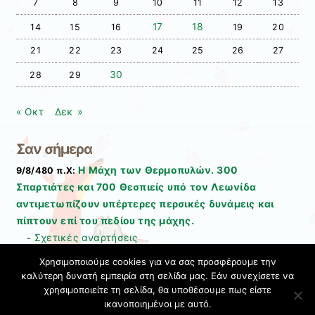
7
8
9
10
11
12
13
17
18
14
15
16
19
20
21
22
23
24
25
26
27
30
28
29
« Οκτ
Δεκ »
Σαν σήμερα
Η Μάχη των Θερμοπυλών. 300
9/8/480 π.Χ:
Σπαρτιάτες και 700 Θεσπιείς υπό τον Λεωνίδα
αντιμετωπίζουν υπέρτερες περσικές δυνάμεις και
πίπτουν επί του πεδίου της μάχης.
Σχετικές αναρτήσεις
-
Χρησιμοποιούμε cookies για να σας προσφέρουμε την
καλύτερη δυνατή εμπειρία στη σελίδα μας. Εάν συνεχίσετε να
Άδεια Creative Commons
χρησιμοποιείτε τη σελίδα, θα υποθέσουμε πως είστε
ικανοποιημένοι με αυτό.