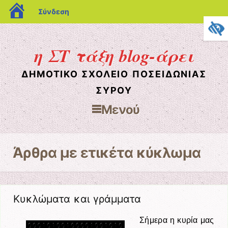
blogs.sch.gr
Σύνδεση
η ΣΤ τάξη blog-άρει
ΔΗΜΟΤΙΚΌ ΣΧΟΛΕΊΟ ΠΟΣΕΙΔΩΝΊΑΣ
ΣΎΡΟΥ
Μενού
Μετάβαση στο περιεχόμενο
Άρθρα με ετικέτα
κύκλωμα
Κυκλώματα και γράμματα
Σήμερα η κυρία μας