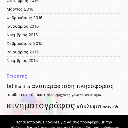
Οκτώβριος 2016
Μάρτιος 2016
Φεβρουάριος 2016
Ιανουάριος 2016
Νοέμβριος 2015
Φεβρουάριος 2015
Ιανουάριος 2015
Νοέμβριος 2014
Ετικέτες
bit
αναπαράσταση πληροφορίας
Scratch
αποθηκευτικά μέσα
αριθμομηχανές
γεωγραφία
κινημα
κινηματογράφος
κύκλωμα
παιχνίδι
ρομποτάκι
ρομποτική
προγραμματισμός
Χρησιμοποιούμε cookies για να σας προσφέρουμε την
καλύτερη δυνατή εμπειρία στη σελίδα μας. Εάν συνεχίσετε να