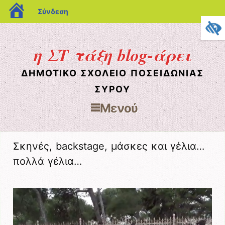
blogs.sch.gr
Σύνδεση
η ΣΤ τάξη blog-άρει
ΔΗΜΟΤΙΚΌ ΣΧΟΛΕΊΟ ΠΟΣΕΙΔΩΝΊΑΣ
ΣΎΡΟΥ
Μενού
Μετάβαση στο περιεχόμενο
Σκηνές, backstage, μάσκες και γέλια…
πολλά γέλια…