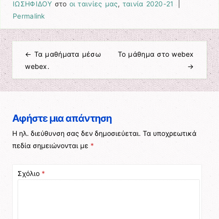
ΙΩΣΗΦΙΔΟΥ
στο
οι ταινίες μας
,
ταινία 2020-21
|
Permalink
←
Τα μαθήματα μέσω
Το μάθημα στο webex
Πλοήγηση άρθρων
webex.
→
Αφήστε μια απάντηση
Η ηλ. διεύθυνση σας δεν δημοσιεύεται.
Τα υποχρεωτικά
πεδία σημειώνονται με
*
Σχόλιο
*