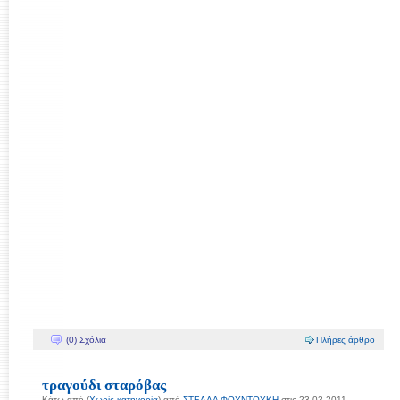
(0) Σχόλια
Πλήρες άρθρο
τραγούδι σταρόβας
Κάτω από (
Χωρίς κατηγορία
) από
ΣΤEΛΛΑ ΦΟΥΝΤΟΥΚΗ
στις 23-03-2011