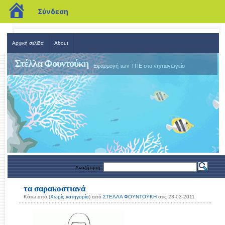
blogs.sch.gr
Σύνδεση
Αρχική σελίδα
About
Στέλλα Φουντούκη
Εφαρμογή των ΤΠΕ στο νηπιαγωγείο
Αναζήτηση:
τα σαρακοστιανά
Κάτω από (
Χωρίς κατηγορία
) από
ΣΤEΛΛΑ ΦΟΥΝΤΟΥΚΗ
στις 23-03-2011