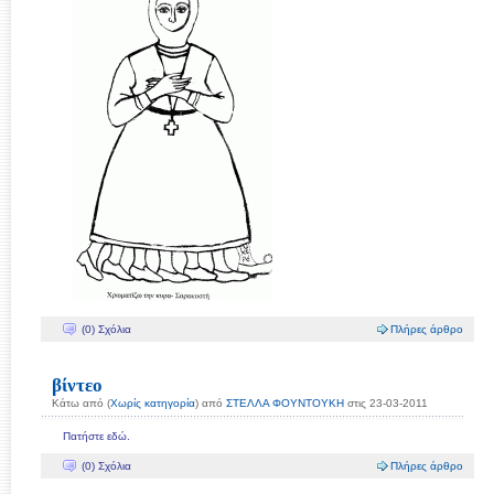
(0) Σχόλια
Πλήρες άρθρο
βίντεο
Κάτω από (
Χωρίς κατηγορία
) από
ΣΤEΛΛΑ ΦΟΥΝΤΟΥΚΗ
στις 23-03-2011
Πατήστε εδώ.
(0) Σχόλια
Πλήρες άρθρο