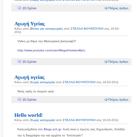
(0) Σχόλια
Πλήρες άρθρο
Αγωγή Υγείας
Κάτω από (
Βίντεο για νηπιαγωγείο
) από
ΣΤEΛΛΑ ΦΟΥΝΤΟΥΚΗ
στις 16-03-
2011
Video με θέμα την Μεσογειακή Διατροφή!!!
http://www.youtube.com/user/MegaArtvision#p/u
(0) Σχόλια
Πλήρες άρθρο
Αγωγή υγείας
Κάτω από (
Χωρίς κατηγορία
) από
ΣΤEΛΛΑ ΦΟΥΝΤΟΥΚΗ
στις 16-03-2011
Νούς υγιής εν σώματι υγιη!
(0) Σχόλια
Πλήρες άρθρο
Hello world!
Κάτω από (
Χωρίς κατηγορία
) από
ΣΤEΛΛΑ ΦΟΥΝΤΟΥΚΗ
στις 16-03-2011
Καλωσήρθατε στο
Blogs.sch.gr
. Αυτή είναι η πρώτη σας δημοσίευση. Αλλάξτε
την ή διαγράψτε την και αρχίστε το “Ιστολογείν”!