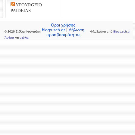
YPOYRGEIO
PAIDEIAS
Όροι χρήσης
blogs.sch.gr
|
Δήλωση
© 2026 Στέλλα Φουντούκη
Φιλοξενείται από
Blogs.sch.gr
προσβασιμότητας
Άρθρα
και
σχόλια