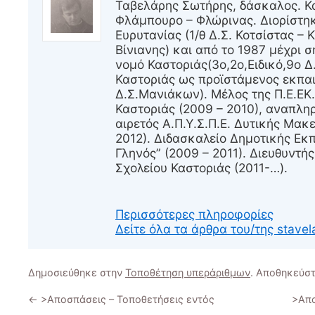
Ταβελάρης Σωτήρης, δάσκαλος. Κ
Φλάμπουρο – Φλώρινας. Διορίστηκ
Ευρυτανίας (1/θ Δ.Σ. Κοτσίστας – 
Βίνιανης) και από το 1987 μέχρι 
νομό Καστοριάς(3ο,2ο,Ειδικό,9ο Δ.
Καστοριάς ως προϊστάμενος εκπα
Δ.Σ.Μανιάκων). Μέλος της Π.Ε.ΕΚ.Π
Καστοριάς (2009 – 2010), αναπλη
αιρετός Α.Π.Υ.Σ.Π.Ε. Δυτικής Μακε
2012). Διδασκαλείο Δημοτικής Εκ
Γληνός” (2009 – 2011). Διευθυντής
Σχολείου Καστοριάς (2011-…).
Περισσότερες πληροφορίες
Δείτε όλα τα άρθρα του/της stavel
Δημοσιεύθηκε στην
Τοποθέτηση υπεράριθμων
. Αποθηκεύσ
←
>Αποσπάσεις – Τοποθετήσεις εντός
>Απο