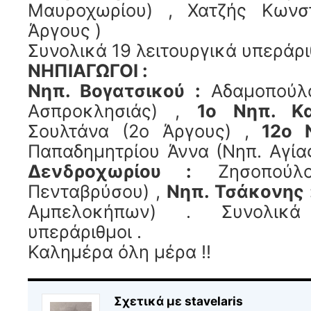
Μαυροχωρίου) , Χατζής Κωνστ
Άργους )
Συνολικά 19 λειτουργικά υπεράρι
ΝΗΠΙΑΓΩΓΟΙ :
Νηπ. Βογατσικού :
Αδαμοπούλο
Ασπροκλησιάς) ,
1ο Νηπ. Κα
Σουλτάνα (2ο Άργους) ,
12ο 
Παπαδημητρίου Άννα (Νηπ. Αγία
Δενδροχωρίου :
Ζησοπούλο
Πενταβρύσου) ,
Νηπ. Τσάκονης 
Αμπελοκήπων) . Συνολικά
υπεράριθμοι .
Καλημέρα όλη μέρα !!
Σχετικά με stavelaris