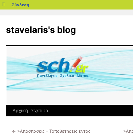
blogs.sch.gr
Σύνδεση
Μετάβαση
σε
stavelaris's blog
περιεχόμενο
Αρχική
Σχετικά
←
>Αποσπάσεις – Τοποθετήσεις εντός
>Απο