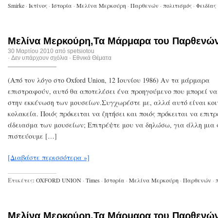
Smirke
·
Ικτίνος
·
Ιστορία
·
Μελίνα Μερκούρη
·
Παρθενών
·
πολιτισμός
·
Φειδίας
Μελίνα Μερκούρη,Τα Μάρμαρα του Παρθενώνα
30 Μαρτίου 2010 από
spetsiotou
·
Δεν υπάρχουν σχόλια
·
Εθνικά Θέματα
(Από τον λόγο στο Oxford Union, 12 Ιουνίου 1986) Αν τα μάρμαρα
επιστραφούν, αυτό θα αποτελέσει ένα προηγούμενο που μπορεί να
στην εκκένωση των μουσείων.Συγχωρέστε με, αλλά αυτό είναι κοι
κολακεία. Ποιός πρόκειται να ζητήσει και ποιός πρόκειται να επιτρ
άδειασμα των μουσείων; Επιτρέψτε μου να δηλώσω, για άλλη μια 
πιστεύουμε […]
[Διαβάστε περισσότερα »]
Ετικέτες:
OXFORD UNION
·
Times
·
Ιστορία
·
Μελίνα Μερκούρη
·
Παρθενών
·
Μελίνα Μερκούρη,Τα Μάρμαρα του Παρθενών