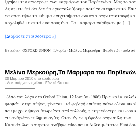
ζητήσει την επιστροφή των μαρμάρων του Παρθενώνα. Μας το αρν
Ας σημειωθεί ότι δεν θα εγκαταλείψουμε ποτέ το αίτημα αυτό. Επι
να απαντήσω τα μόνιμα επιχειρήματα ενάντια στην επιστροφή κα
ασχοληθώ με αυτά ένα προς ένα. Τα μάρμαρα πάρθηκαν με […]
[Διαβάστε περισσότερα »]
Ετικέτες:
OXFORD UNION
·
Ιστορία
·
Μελίνα Μερκούρη
·
Παρθενών
·
πολιτισ
Μελίνα Μερκούρη,Τα Μάρμαρα του Παρθενώ
30 Μαρτίου 2010 από
spetsiotou
·
Δεν υπάρχουν σχόλια
·
Εθνικά Θέματα
(Από τον λόγο στο Oxford Union, 12 Ιουνίου 1986) Πριν καλά καλά
φιρμάνι στην Αθήνα, γίνεται μιά φοβερή επίθεση πάνω σ΄ένα οικ
που μέχρι σήμερα θεωρείται από πολλούς, η ευγενέστερη και ωραι
τις ανθρώπινες δημιουργίες. Όταν έγινε η έφοδος στην πύλη των
Καρυάτιδων ο πυρετός ανέβηκε τόσο που ο Αιδεσιμώτατος Hunt έρι