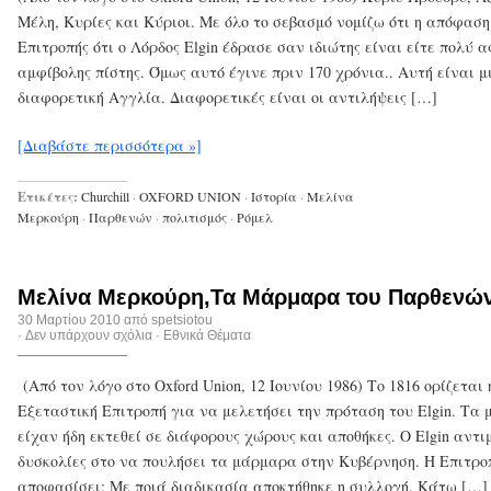
Μέλη, Κυρίες και Κύριοι. Με όλο το σεβασμό νομίζω ότι η απόφαση
Επιτροπής ότι ο Λόρδος Elgin έδρασε σαν ιδιώτης είναι είτε πολύ α
αμφίβολης πίστης. Όμως αυτό έγινε πριν 170 χρόνια.. Αυτή είναι μ
διαφορετική Αγγλία. Διαφορετικές είναι οι αντιλήψεις […]
[Διαβάστε περισσότερα »]
Ετικέτες:
Churchill
·
OXFORD UNION
·
Ιστορία
·
Μελίνα
Μερκούρη
·
Παρθενών
·
πολιτισμός
·
Ρόμελ
Μελίνα Μερκούρη,Τα Μάρμαρα του Παρθενώ
30 Μαρτίου 2010 από
spetsiotou
·
Δεν υπάρχουν σχόλια
·
Εθνικά Θέματα
(Από τον λόγο στο Oxford Union, 12 Ιουνίου 1986) Το 1816 ορίζεται 
Εξεταστική Επιτροπή για να μελετήσει την πρόταση του Elgin. Τα
είχαν ήδη εκτεθεί σε διάφορους χώρους και αποθήκες. Ο Elgin αντι
δυσκολίες στο να πουλήσει τα μάρμαρα στην Κυβέρνηση. Η Επιτρο
αποφασίσει: Με ποιά διαδικασία αποκτήθηκε η συλλογή. Κάτω […]