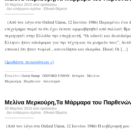
30 Μαρτίου 2010 από
spetsiotou
·
Δεν υπάρχουν σχόλια
·
Εθνικά Θέματα
(Από τον λόγο στο Oxford Union, 12 Ιουνίου 1986) Παραμένει ένα 
επιχείρημα παρά το ότι έχει έκτοτε αμφισβητηθεί από πολλούς Βρ
περιηγητές στην Ελλάδα την εποχή αυτή. “Οι αδαείς και δεισιδαίμ
Ελληνες ήταν αδιάφοροι για την τέχνη και τα μνημεία τους”. Αυτό
υπονοεί ότι ήταν τυφλοί , ασυνείδητοι και άκαρδοι. Ποιοί; Οι […]
[Διαβάστε περισσότερα »]
Ετικέτες:
Gavin Stamp
·
OXFORD UNION
·
Ιστορία
·
Μελίνα
Μερκούρη
·
Παρθενών
·
πολιτισμός
Μελίνα Μερκούρη,Τα Μάρμαρα του Παρθενών
30 Μαρτίου 2010 από
spetsiotou
·
Δεν υπάρχουν σχόλια
·
Εθνικά Θέματα
(Από τον λόγο στο Oxford Union, 12 Ιουνίου 1986) Η κυβέρνησή μου 