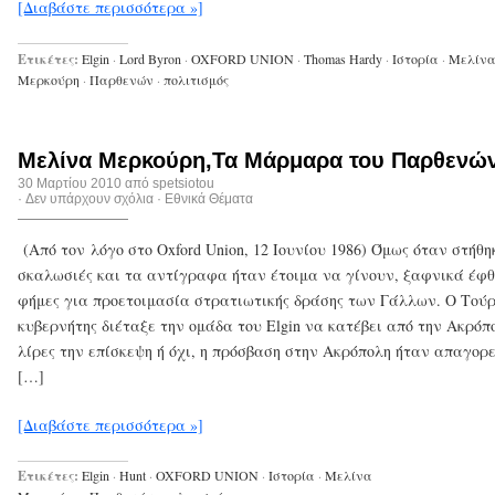
[Διαβάστε περισσότερα »]
Ετικέτες:
Elgin
·
Lord Byron
·
OXFORD UNION
·
Thomas Hardy
·
Ιστορία
·
Μελίν
Μερκούρη
·
Παρθενών
·
πολιτισμός
Μελίνα Μερκούρη,Τα Μάρμαρα του Παρθενών
30 Μαρτίου 2010 από
spetsiotou
·
Δεν υπάρχουν σχόλια
·
Εθνικά Θέματα
(Από τον λόγο στο Oxford Union, 12 Ιουνίου 1986) Όμως όταν στήθη
σκαλωσιές και τα αντίγραφα ήταν έτοιμα να γίνουν, ξαφνικά έφ
φήμες για προετοιμασία στρατιωτικής δράσης των Γάλλων. Ο Τούρ
κυβερνήτης διέταξε την ομάδα του Elgin να κατέβει από την Ακρόπ
λίρες την επίσκεψη ή όχι, η πρόσβαση στην Ακρόπολη ήταν απαγορ
[…]
[Διαβάστε περισσότερα »]
Ετικέτες:
Elgin
·
Hunt
·
OXFORD UNION
·
Ιστορία
·
Μελίνα