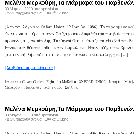
Μελίνα Μερκούρη,Τα Μάρμαρα του Παρθενών
30 Μαρτίου 2010 από
spetsiotou
·
Δεν υπάρχουν σχόλια
·
Εθνικά Θέματα
(Από τον λόγο στο Oxford Union, 12 Ιουνίου 1986) Το περασμένο κα
έγινε ένα αφιέρωμα στον Σαίξπηρ στο Αμφιθέατρο που βρίσκεται 
πρόποδες της Ακρόπολης. Το Covent Garden έπαιξε το Μάκβεθ του Βέ
Εθνικό σας θέατρο ήρθε με τον Κοριολανο. Ήταν αξέχαστες βραδιές
για την υψηλή ποιότητα των παραστάσεων αλλά επίσης για […]
[Διαβάστε περισσότερα »]
Ετικέτες:
Covent Garden
·
Elgin
·
Ian McKellen
·
OXFORD UNION
·
Ιστορία
·
Μάκβ
Μερκούρη
·
Παρθενών
·
πολιτισμός
·
Σαίξπηρ
Μελίνα Μερκούρη,Τα Μάρμαρα του Παρθενών
30 Μαρτίου 2010 από
spetsiotou
·
Δεν υπάρχουν σχόλια
·
Εθνικά Θέματα
(Από τον λόγο στο Oxford Union, 12 Ιουνίου 1986) Κύριε Πρόεδρε, Α