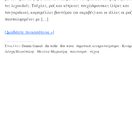
τις λιχουδιές. Τσίχλες, ροζ και κίτρινες τσιχλόφουσκες (λίρες και
τσιγαράκια), καραμέλλες βουτύρου (οι ακριβές) και οι άλλες οι ροζ
πασπαλησμένες με […]
[Διαβάστε περισσότερα »]
Ετικέτες:
Dennis Gansel
·
die welle
·
thw wave
·
δημοτικός κινηματογράφος
·
Κινημ
Λέσχη Ηλιούπολης
·
Μελίνα Μερκούρη
·
πολιτισμός
·
τέχνη