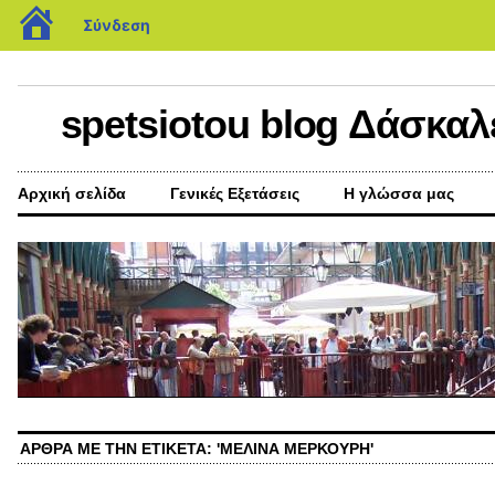
blogs.sch.gr
Σύνδεση
spetsiotou blog Δάσκαλ
Αρχική σελίδα
Γενικές Εξετάσεις
Η γλώσσα μας
ΆΡΘΡΑ ΜΕ ΤΗΝ ΕΤΙΚΈΤΑ: 'ΜΕΛΊΝΑ ΜΕΡΚΟΎΡΗ'