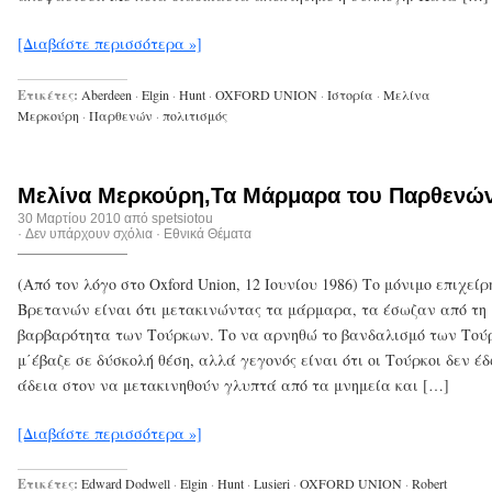
[Διαβάστε περισσότερα »]
Ετικέτες:
Aberdeen
·
Elgin
·
Hunt
·
OXFORD UNION
·
Ιστορία
·
Μελίνα
Μερκούρη
·
Παρθενών
·
πολιτισμός
Μελίνα Μερκούρη,Τα Μάρμαρα του Παρθενών
30 Μαρτίου 2010 από
spetsiotou
·
Δεν υπάρχουν σχόλια
·
Εθνικά Θέματα
(Από τον λόγο στο Oxford Union, 12 Ιουνίου 1986) Το μόνιμο επιχεί
Βρετανών είναι ότι μετακινώντας τα μάρμαρα, τα έσωζαν από τη
βαρβαρότητα των Τούρκων. Το να αρνηθώ το βανδαλισμό των Τού
μ΄έβαζε σε δύσκολή θέση, αλλά γεγονός είναι ότι οι Τούρκοι δεν έ
άδεια στον να μετακινηθούν γλυπτά από τα μνημεία και […]
[Διαβάστε περισσότερα »]
Ετικέτες:
Edward Dodwell
·
Elgin
·
Hunt
·
Lusieri
·
OXFORD UNION
·
Robert