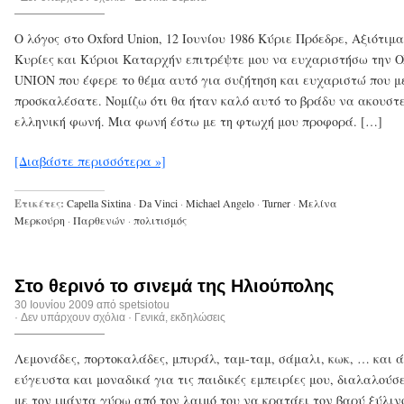
Ο λόγος στο Oxford Union, 12 Ιουνίου 1986 Κύριε Πρόεδρε, Αξιότιμ
Κυρίες και Κύριοι Καταρχήν επιτρέψτε μου να ευχαριστήσω την
UNION που έφερε το θέμα αυτό για συζήτηση και ευχαριστώ που μ
προσκαλέσατε. Νομίζω ότι θα ήταν καλό αυτό το βράδυ να ακουστε
ελληνική φωνή. Μια φωνή έστω με τη φτωχή μου προφορά. […]
[Διαβάστε περισσότερα »]
Ετικέτες:
Capella Sixtina
·
Da Vinci
·
Michael Angelo
·
Turner
·
Μελίνα
Μερκούρη
·
Παρθενών
·
πολιτισμός
Στο θερινό το σινεμά της Ηλιούπολης
30 Ιουνίου 2009 από
spetsiotou
·
Δεν υπάρχουν σχόλια
·
Γενικά
,
εκδηλώσεις
Λεμονάδες, πορτοκαλάδες, μπυράλ, ταμ-ταμ, σάμαλι, κωκ, … και 
εύγευστα και μοναδικά για τις παιδικές εμπειρίες μου, διαλαλούσ
με τον ιμάντα γύρω από τον λαιμό του να κρατάει τον βαρύ ξύλινο