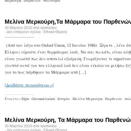
Μερκούρη
·
Παρθενών
·
πολιτισμός
Μελίνα Μερκούρη,Τα Μάρμαρα του Παρθενών
30 Μαρτίου 2010 από
spetsiotou
·
Δεν υπάρχουν σχόλια
·
Εθνικά Θέματα
(Από τον λόγο στο Oxford Union, 12 Ιουνίου 1986) Ξέρετε , λένε ότι
Έλληνες είμαστε ένας θερμόαιμος λαός. Να σας πω κάτι, είναι αλή
είναι γνωστό πως δεν αποτελώ εξαίρεση. Γνωρίζοντας τι σημαίνο
γλυπτά αυτά για τον ελληνικό λαό δεν είναι εύκολο να μιλήσω ψ
για το πως πάρθηκαν τα Μάρμαρα από […]
[Διαβάστε περισσότερα »]
Ετικέτες:
Elgin
·
Giovanni Lusieri
·
Ιστορία
·
Μελίνα Μερκούρη
·
Παρθενών
·
πολ
Μελίνα Μερκούρη, Τα Μάρμαρα του Παρθενώ
30 Μαρτίου 2010 από
spetsiotou
·
Δεν υπάρχουν σχόλια
·
Εθνικά Θέματα