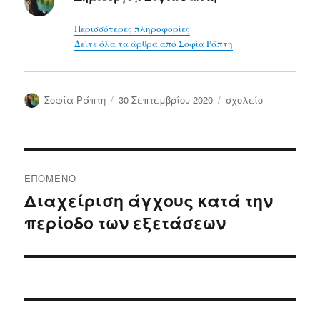
Περισσότερες πληροφορίες
Δείτε όλα τα άρθρα από Σοφία Ράπτη
Συντάκτης
Δημοσιεύτηκε
Κατηγορίες
Σοφία Ράπτη
30 Σεπτεμβρίου 2020
σχολείο
την
Πλοήγηση
ΕΠΌΜΕΝΟ
άρθρων
Διαχείριση άγχους κατά την
Επόμενο
περίοδο των εξετάσεων
άρθρο: