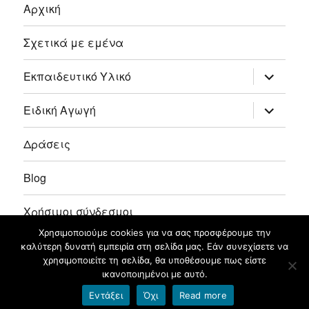
Αρχική
Σχετικά με εμένα
επέκτασ
Εκπαιδευτικό Υλικό
του
μενού
απόγονο
επέκτασ
Ειδική Αγωγή
του
μενού
απόγονο
Δράσεις
Blog
Χρήσιμοι σύνδεσμοι
Χρησιμοποιούμε cookies για να σας προσφέρουμε την
Επικοινωνία
καλύτερη δυνατή εμπειρία στη σελίδα μας. Εάν συνεχίσετε να
χρησιμοποιείτε τη σελίδα, θα υποθέσουμε πως είστε
ικανοποιημένοι με αυτό.
Σοφία Ράπτη
Φιλοξενείται στο https://blogs.sch.gr
Εντάξει
Όχι
Read more