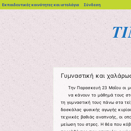
blogs.sch.gr
Εκπαιδευτικές κοινότητες και ιστολόγια
Σύνδεση
Τ
Μενού
Μετάβαση στο περιεχόμενο
Γυμναστική και χαλάρωσ
Την Παρασκευή 23 Μαΐου οι μ
να κάνουν το μάθημά τους στ
τη γυμναστική τους πάνω στα τεί
δασκάλας φυσικής αγωγής κυρίας
τεχνικές βαθιάς αναπνοής, οι οπ
μείωση του στρες. Η θέα που κόβ