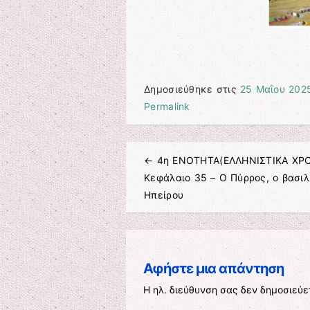
Δημοσιεύθηκε στις
25 Μαΐου 202
Permalink
←
4η ΕΝΟΤΗΤΑ(ΕΛΛΗΝΙΣΤΙΚΑ ΧΡΟ
Πλοήγηση άρθρων
Κεφάλαιο 35 – Ο Πύρρος, ο βασιλ
Ηπείρου
Αφήστε μια απάντηση
Η ηλ. διεύθυνση σας δεν δημοσιεύε