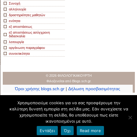
Συνοχή
αλληλουχία
δραστηριότητες μαθητών
ενότητα
εξ αποστάσεως
εξ αποστάσεως ασύγχρονη
διδασκαλία
λειτουργία
οργάνωση παραγράφου
συνεκτικότητα
© 2026 ΦΙΛΟΛΟΓΙΚΑΚΟΥΡΤΗ
Φιλοξενείται από
Blogs.sch.gr
.
Όροι χρήσης blogs.sch.gr
|
Δήλωση προσβασιμότητας
Χρησιμοποιούμε cookies για να σας προσφέρουμε την
καλύτερη δυνατή εμπειρία στη σελίδα μας. Εάν συνεχίσετε να
χρησιμοποιείτε τη σελίδα, θα υποθέσουμε πως είστε
ικανοποιημένοι με αυτό.
Εντάξει
Όχι
Read more