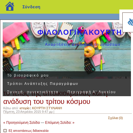
blogs.sch.gr
Σύνδεση
ΦΙΛΟΛΟΓΙΚΑΚΟΥΡΤΗ
Αναρτήσεις σχολικών σημειώσεων
Το βιογραφικό μου
Τρόποι Ανάπτυξης Παραγράφων
το τέλος της αποικιοκρατίας και η
Συνοχή- συνεκτικότητα
Περιγραφή Α’ Λυκείου
ανάδυση του τρίτου κόσμου
Κάτω από:
ιστορία
|
ΚΟΥΡΤΗ ΣΤΥΛΙΑΝΗ
Πέμπτη, 23 Απριλίου 2015 9:47 μμ |
Σχόλια (0)
« Προηγούμενη Σελίδα
—
Επόμενη Σελίδα: »
Εξ αποστάσεως διδασκαλία