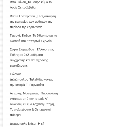
Βάια Γκίνου_Το μαύρο κύμα του
Λουίς Σεπούλβεδα
Βάσω Γαστεράτου _Η αξιοποίηση
της εμπειρίας των μαθητών την
περίοδο της καραντίνας
Γεωργία Κοθρά_Το διδακτέο και το
διδακτό στο Εσπερινό Σχολείο –
Σοφία Σισμανίδου_Η Άλωση της
Πόλης σε 2+2 μαθήματα
σύγχρονης και ασύγχρονης
εκπαίδευσης
Γιώργος
Δελιόπουλος_Τηλεδιδάσκοντας
την Ιστορία Γ΄ Γυμνασίου
Αντώνης Μαστραπάς_Παρουσίαση
ενότητας από την Ιστορία Α΄
Λυκείου με θέμα Αρχαϊκή Εποχή,
Τα πολιτεύματα & Οι περσικοί
πόλεμοι
Διαμαντούλα Νάκα_ Η εξ