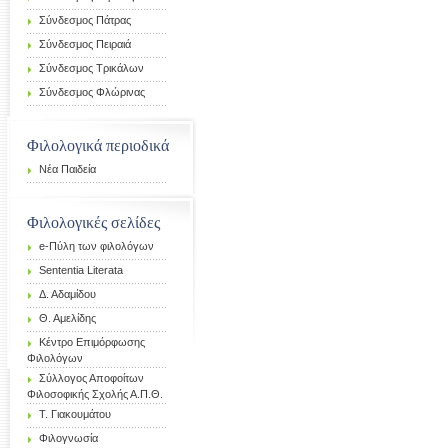
Σύνδεσμος Πάτρας
Σύνδεσμος Πειραιά
Σύνδεσμος Τρικάλων
Σύνδεσμος Φλώρινας
Φιλολογικά περιοδικά
Νέα Παιδεία
Φιλολογικές σελίδες
e-Πύλη των φιλολόγων
Sententia Literata
Δ. Αδαμίδου
Θ. Αμελίδης
Κέντρο Επιμόρφωσης
Φιλολόγων
Σύλλογος Αποφοίτων
Φιλοσοφικής Σχολής Α.Π.Θ.
Τ. Γιακουμάτου
Φιλογνωσία