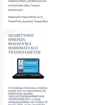
Ασφαλής θέαση, αποθήκευση και
επεξεργασία video_Γιώργος
Δελιόπουλος
Δημιουργία παρουσίασης με το
PowerPoint_Αγγελική Τσιραμπίδου
ΔΙΑΔΙΚΤΥΑΚΗ
ΗΜΕΡΙΔΑ:
ΦΙΛΟΛΟΓΙΚΑ
ΜΑΘΗΜΑΤΑ ΚΑΙ
ΤΗΛΕΚΠΑΙΔΕΥΣΗ
Ο Σύνδεσμος Φιλολόγων Κοζάνης
αναρτά όλες τις παρουσιάσεις της
διαδικτυακής ημερίδας
“ΦΙΛΟΛΟΓΙΚΑ ΜΑΘΗΜΑΤΑ ΚΑΙ
ΤΗΛΕΚΠΑΙΔΕΥΣΗ”, η οποία
πραγματοποιήθηκε την Τετάρτη 10
Ιουνίου 2020, με την υποστήριξη