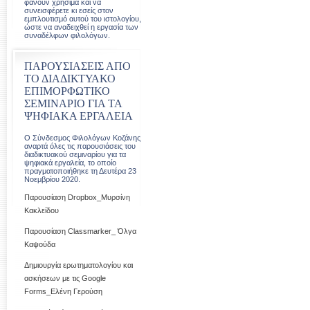
φανούν χρήσιμα και να
συνεισφέρετε κι εσείς στον
εμπλουτισμό αυτού του ιστολογίου,
ώστε να αναδειχθεί η εργασία των
συναδέλφων φιλολόγων.
ΠΑΡΟΥΣΙΑΣΕΙΣ ΑΠΟ
ΤΟ ΔΙΑΔΙΚΤΥΑΚΟ
ΕΠΙΜΟΡΦΩΤΙΚΟ
ΣΕΜΙΝΑΡΙΟ ΓΙΑ ΤΑ
ΨΗΦΙΑΚΑ ΕΡΓΑΛΕΙΑ
Ο Σύνδεσμος Φιλολόγων Κοζάνης
αναρτά όλες τις παρουσιάσεις του
διαδικτυακού σεμιναρίου για τα
ψηφιακά εργαλεία, το οποίο
πραγματοποιήθηκε τη Δευτέρα 23
Νοεμβρίου 2020.
Παρουσίαση Dropbox_Μυρσίνη
Κακλείδου
Παρουσίαση Classmarker_ Όλγα
Καψούδα
Δημιουργία ερωτηματολογίου και
ασκήσεων με τις Google
Forms_Ελένη Γερούση