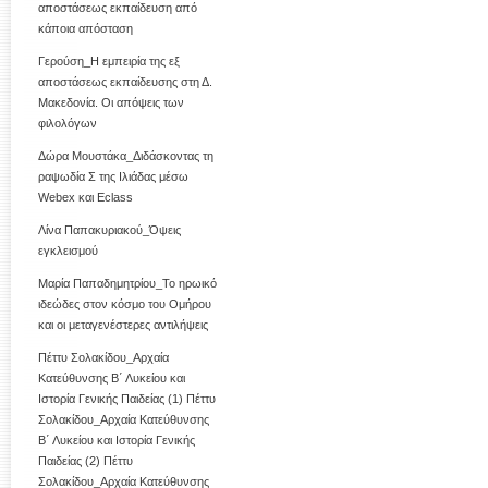
αποστάσεως εκπαίδευση από
κάποια απόσταση
Γερούση_Η εμπειρία της εξ
αποστάσεως εκπαίδευσης στη Δ.
Μακεδονία. Οι απόψεις των
φιλολόγων
Δώρα Μουστάκα_Διδάσκοντας τη
ραψωδία Σ της Ιλιάδας μέσω
Webex και Eclass
Λίνα Παπακυριακού_Όψεις
εγκλεισμού
Μαρία Παπαδημητρίου_Το ηρωικό
ιδεώδες στον κόσμο του Ομήρου
και οι μεταγενέστερες αντιλήψεις
Πέττυ Σολακίδου_Αρχαία
Κατεύθυνσης Β΄ Λυκείου και
Ιστορία Γενικής Παιδείας (1)
Πέττυ
Σολακίδου_Αρχαία Κατεύθυνσης
Β΄ Λυκείου και Ιστορία Γενικής
Παιδείας (2)
Πέττυ
Σολακίδου_Αρχαία Κατεύθυνσης