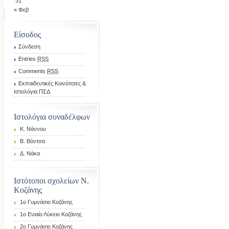
31
« Φεβ
Είσοδος
Σύνδεση
Entries
RSS
Comments
RSS
Εκπαιδευτικές Κοινότητες &
Ιστολόγια ΠΣΔ
Ιστολόγια συναδέλφων
K. Νάννου
Β. Βόντσα
Δ. Νάκα
Ιστότοποι σχολείων Ν.
Κοζάνης
1o Γυμνάσιο Κοζάνης
1ο Ενιαίο Λύκειο Κοζάνης
2ο Γυμνάσιο Κοζάνης