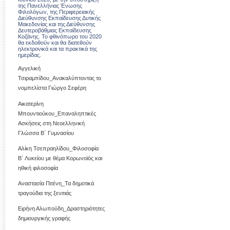
της Πανελλήνιας Ένωσης
Φιλολόγων, της Περιφερειακής
Διεύθυνσης Εκπαίδευσης Δυτικής
Μακεδονίας και της Διεύθυνσης
Δευτεροβάθμιας Εκπαίδευσης
Κοζάνης. Το φθινόπωρο του 2020
θα εκδοθούν και θα διατεθούν
ηλεκτρονικά και τα πρακτικά της
ημερίδας.
Αγγελική
Τσιραμπίδου_Ανακαλύπτοντας το
νομπελίστα Γιώργο Σεφέρη
Αικατερίνη
Μπουντιούκου_Επαναληπτικές
Ασκήσεις στη Νεοελληνική
Γλώσσα Β΄ Γυμνασίου
Αλίκη Τσεπραηλίδου_Φιλοσοφία
Β΄ Λυκείου με θέμα Κορωνοϊός και
ηθική φιλοσοφία
Αναστασία Πιτένη_Τα δημοτικά
τραγούδια της ξενιτιάς
Ειρήνη Αλωπούδη_Δραστηριότητες
δημιουργικής γραφής