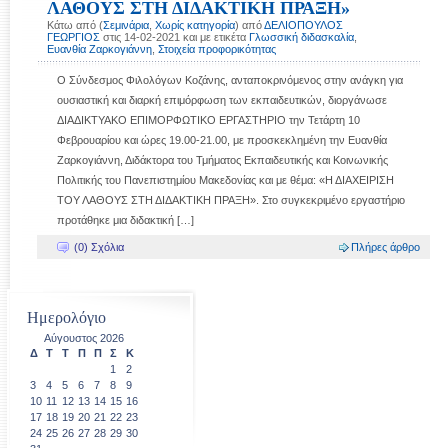
ΛΑΘΟΥΣ ΣΤΗ ΔΙΔΑΚΤΙΚΗ ΠΡΑΞΗ»
Κάτω από (
Σεμινάρια
,
Χωρίς κατηγορία
) από
ΔΕΛΙΟΠΟΥΛΟΣ
ΓΕΩΡΓΙΟΣ
στις 14-02-2021 και με ετικέτα
Γλωσσική διδασκαλία
,
Ευανθία Ζαρκογιάννη
,
Στοιχεία προφορικότητας
Ο Σύνδεσμος Φιλολόγων Κοζάνης, ανταποκρινόμενος στην ανάγκη για
ουσιαστική και διαρκή επιμόρφωση των εκπαιδευτικών, διοργάνωσε
ΔΙΑΔΙΚΤΥΑΚΟ ΕΠΙΜΟΡΦΩΤΙΚΟ ΕΡΓΑΣΤΗΡΙΟ την Τετάρτη 10
Φεβρουαρίου και ώρες 19.00-21.00, με προσκεκλημένη την Ευανθία
Ζαρκογιάννη, Διδάκτορα του Τμήματος Εκπαιδευτικής και Κοινωνικής
Πολιτικής του Πανεπιστημίου Μακεδονίας και με θέμα: «Η ΔΙΑΧΕΙΡΙΣΗ
ΤΟΥ ΛΑΘΟΥΣ ΣΤΗ ΔΙΔΑΚΤΙΚΗ ΠΡΑΞΗ». Στο συγκεκριμένο εργαστήριο
προτάθηκε μια διδακτική […]
(0) Σχόλια
Πλήρες άρθρο
Ημερολόγιο
Αύγουστος 2026
Δ
Τ
Τ
Π
Π
Σ
Κ
1
2
3
4
5
6
7
8
9
10
11
12
13
14
15
16
17
18
19
20
21
22
23
24
25
26
27
28
29
30