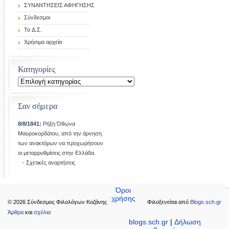
ΣΥΝΑΝΤΗΣΕΙΣ ΑΦΗΓΗΣΗΣ
Σύνδεσμοι
Το Δ.Σ.
Χρήσιμα αρχεία
Κατηγορίες
Κατηγορίες
Σαν σήμερα
8/8/1841:
Ρήξη Όθωνα 
Μαυροκορδάτου, από την άρνηση
των ανακτόρων να προχωρήσουν
οι μεταρρυθμίσεις στην Ελλάδα.
-
Σχετικές αναρτήσεις
Όροι
χρήσης
© 2026 Σύνδεσμος Φιλολόγων Κοζάνης
Φιλοξενείται από
Blogs.sch.gr
Άρθρα
και
σχόλια
blogs.sch.gr
|
Δήλωση