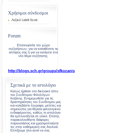
Χρήσιμοι σύνδεσμοι
Λεξικό Lidell-Scott
Forum
Επισκεφτείτε τον χώρο
συζητήσεων, για να καταθέσετε τις
απόψεις σας ή για να εισάγετε ένα
νέο θέμα συζήτησης.
http
://
blogs
.
sch
.
gr
/
groups
/
sfkozanis
Σχετικά με το ιστολόγιο
Kαλώς ήρθατε στο δικτυακό τόπο
του Συνδέσμου Φιλολόγων
Κοζάνης. Ενημερωθείτε για τις
δραστηριότητες του Συνδέσμου μας
και κατεβάστε έγγραφα, μελέτες και
σημειώσεις για θέματα φιλολογικού
ενδιαφέροντος, καθώς το ιστολόγιο
θα εμπλουτίζεται σε υλικό. Επίσης
παρακολουθήστε διάφορες
παρουσιάσεις και χρησιμοποιήστε
τες στην καθημερινή σας δουλειά.
Ελπίζουμε όλα αυτά να σας