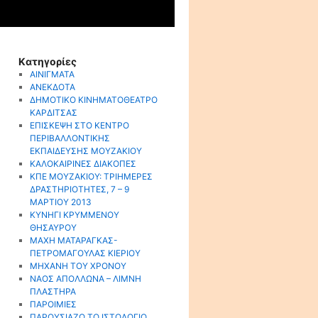
Kατηγορίες
ΑΙΝΙΓΜΑΤΑ
ΑΝΕΚΔΟΤΑ
ΔΗΜΟΤΙΚΟ ΚΙΝΗΜΑΤΟΘΕΑΤΡΟ
ΚΑΡΔΙΤΣΑΣ
ΕΠΙΣΚΕΨΗ ΣΤΟ ΚΕΝΤΡΟ
ΠΕΡΙΒΑΛΛΟΝΤΙΚΗΣ
ΕΚΠΑΙΔΕΥΣΗΣ ΜΟΥΖΑΚΙΟΥ
ΚΑΛΟΚΑΙΡΙΝΕΣ ΔΙΑΚΟΠΕΣ
ΚΠΕ ΜΟΥΖΑΚΙΟΥ: ΤΡΙΗΜΕΡΕΣ
ΔΡΑΣΤΗΡΙΟΤΗΤΕΣ, 7 – 9
ΜΑΡΤΙΟΥ 2013
ΚΥΝΗΓΙ ΚΡΥΜΜΕΝΟΥ
ΘΗΣΑΥΡΟΥ
ΜΑΧΗ ΜΑΤΑΡΑΓΚΑΣ-
ΠΕΤΡΟΜΑΓΟΥΛΑΣ ΚΙΕΡΙΟΥ
ΜΗΧΑΝΗ ΤΟΥ ΧΡΟΝΟΥ
ΝΑΟΣ ΑΠΟΛΛΩΝΑ – ΛΙΜΝΗ
ΠΛΑΣΤΗΡΑ
ΠΑΡΟΙΜΙΕΣ
ΠΑΡΟΥΣΙΑΖΩ ΤΟ ΙΣΤΟΛΟΓΙΟ