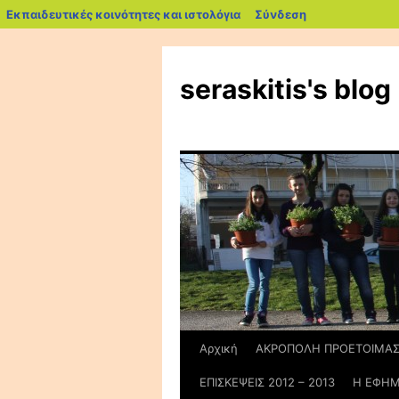
blogs.sch.gr
Εκπαιδευτικές κοινότητες και ιστολόγια
Σύνδεση
Μετάβαση
σε
seraskitis's blog
περιεχόμενο
Αρχική
ΑΚΡΟΠΟΛΗ ΠΡΟΕΤΟΙΜΑΣ
ΕΠΙΣΚΕΨΕΙΣ 2012 – 2013
Η ΕΦΗΜ