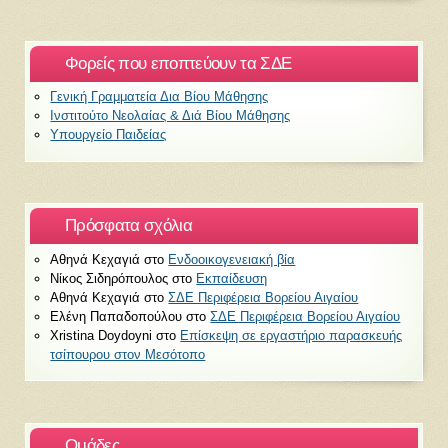
Φορείς που εποπτεύουν τα ΣΔΕ
Γενική Γραμματεία Δια Βίου Μάθησης
Ινστιτούτο Νεολαίας & Διά Βίου Μάθησης
Υπουργείο Παιδείας
Πρόσφατα σχόλια
Αθηνά Κεχαγιά
στο
Ενδοοικογενειακή βία
Νίκος Σιδηρόπουλος
στο
Εκπαίδευση
Αθηνά Κεχαγιά
στο
ΣΔΕ Περιφέρεια Βορείου Αιγαίου
Ελένη Παπαδοπούλου
στο
ΣΔΕ Περιφέρεια Βορείου Αιγαίου
Xristina Doydoyni
στο
Επίσκεψη σε εργαστήριο παρασκευής
τσίπουρου στον Μεσότοπο
Ομάδες