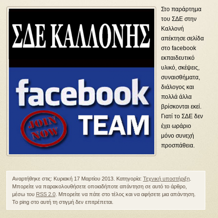
Στο παράρτημα
του ΣΔΕ στην
Καλλονή
απέκτησε σελίδα
στο facebook
εκπαιδευτικό
υλικό, σκέψεις,
συναισθήματα,
διάλογος και
πολλά άλλα
βρίσκονται εκεί.
Γιατί το ΣΔΕ δεν
έχει ωράριο
μόνο συνεχή
προσπάθεια.
Αναρτήθηκε στις: Κυριακή 17 Μαρτίου 2013. Κατηγορία:
Τεχνική υποστήριξη
.
Μπορείτε να παρακολουθήσετε οποιαδήποτε απάντηση σε αυτό το άρθρο,
μέσω του
RSS 2.0
. Μπορείτε να πάτε στο τέλος και να αφήσετε μια απάντηση.
Το ping στο αυτή τη στιγμή δεν επιτρέπεται.