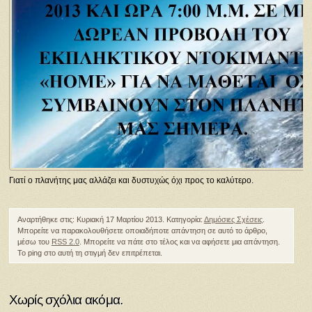
Γιατί ο πλανήτης μας αλλάζει και δυστυχώς όχι προς το καλύτερο.
Αναρτήθηκε στις: Κυριακή 17 Μαρτίου 2013. Κατηγορία:
Δημόσιες Σχέσεις
.
Μπορείτε να παρακολουθήσετε οποιαδήποτε απάντηση σε αυτό το άρθρο,
μέσω του
RSS 2.0
. Μπορείτε να πάτε στο τέλος και να αφήσετε μια απάντηση.
Το ping στο αυτή τη στιγμή δεν επιτρέπεται.
Χωρίς σχόλια ακόμα.