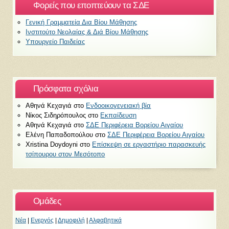
Φορείς που εποπτεύουν τα ΣΔΕ
Γενική Γραμματεία Δια Βίου Μάθησης
Ινστιτούτο Νεολαίας & Διά Βίου Μάθησης
Υπουργείο Παιδείας
Πρόσφατα σχόλια
Αθηνά Κεχαγιά
στο
Ενδοοικογενειακή βία
Νίκος Σιδηρόπουλος
στο
Εκπαίδευση
Αθηνά Κεχαγιά
στο
ΣΔΕ Περιφέρεια Βορείου Αιγαίου
Ελένη Παπαδοπούλου
στο
ΣΔΕ Περιφέρεια Βορείου Αιγαίου
Xristina Doydoyni
στο
Επίσκεψη σε εργαστήριο παρασκευής
τσίπουρου στον Μεσότοπο
Ομάδες
Νέα
|
Ενεργός
|
Δημοφιλή
|
Αλφαβητικά