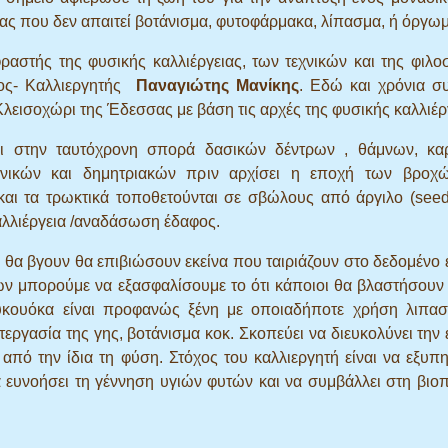
ιας που δεν απαιτεί βοτάνισμα, φυτοφάρμακα, λίπασμα, ή όργωμ
αστής της φυσικής καλλιέργειας, των τεχνικών και της φιλο
ος- Καλλιεργητής
Παναγιώτης Μανίκης
. Εδώ και χρόνια συ
Κλεισοχώρι της Έδεσσας με βάση τις αρχές της φυσικής καλλιέρ
αι στην ταυτόχρονη σπορά δασικών δέντρων , θάμνων, κ
νικών και δημητριακών πριν αρχίσει η εποχή των βροχώ
αι τα τρωκτικά τοποθετούνται σε σβώλους από άργιλο (seed 
αλλιέργεια /αναδάσωση έδαφος.
 θα βγουν θα επιβιώσουν εκείνα που ταιριάζουν στο δεδομένο 
τών μπορούμε να εξασφαλίσουμε το ότι κάποιοι θα βλαστήσουν
ουκουόκα είναι προφανώς ξένη με οποιαδήποτε χρήση λιπασ
ργασία της γης, βοτάνισμα κοκ. Σκοπεύει να διευκολύνει την 
πό την ίδια τη φύση. Στόχος του καλλιεργητή είναι να εξυπη
α ευνοήσει τη γέννηση υγιών φυτών και να συμβάλλει στη βιοπ