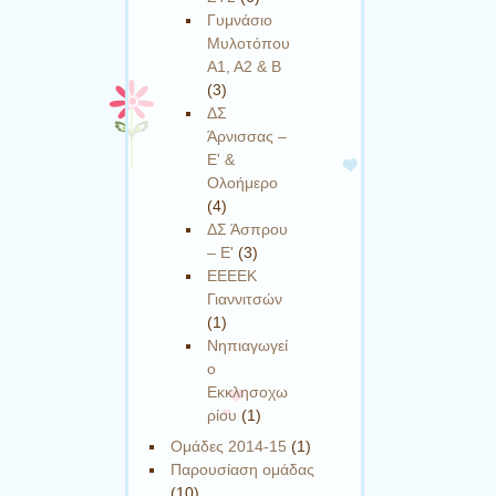
Γυμνάσιο
Μυλοτόπου
Α1, Α2 & Β
(3)
ΔΣ
Άρνισσας –
Ε' &
Ολοήμερο
(4)
ΔΣ Άσπρου
– Ε'
(3)
ΕΕΕΕΚ
Γιαννιτσών
(1)
Νηπιαγωγεί
ο
Εκκλησοχω
ρίου
(1)
Ομάδες 2014-15
(1)
Παρουσίαση ομάδας
(10)