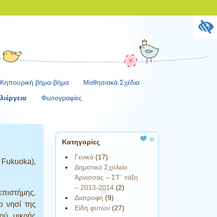
Κηπουρική βήμα-βήμα
Μαθησιακά Σχέδια
λιέργεια
Φωτογραφίες
Kατηγορίες
Γενικά
(17)
Fukuoka),
Δημοτικό Σχολείο
Άρνισσας – ΣΤ` τάξη
– 2013-2014
(2)
πιστήμης.
Διατροφή
(9)
ο νησί της
Είδη φυτών
(27)
ού, μικρής