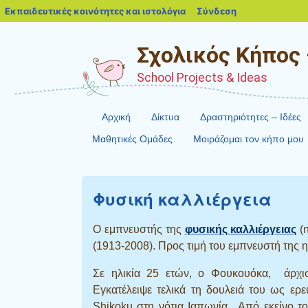
blogs.sch.gr
Εκπαιδευτικές κοινότητες και ιστολόγια
Σύνδεση
Σχολικός Κήπος 
School Projects & Ideas
Αρχική
Δίκτυα
Δραστηριότητες – Ιδέες
Μαθητικές Ομάδες
Μοιράζομαι τον κήπο μου
Φυσική καλλιέργεια
O εμπνευστής της
φυσικής καλλιέργειας
(n
(1913-2008). Προς τιμή του εμπνευστή της
Σε ηλικία 25 ετών, ο Φουκουόκα, άρχισ
Εγκατέλειψε τελικά τη δουλειά του ως ερε
Shikoku στη νότια Ιαπωνία . Από εκείνο τ