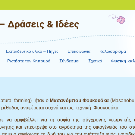
– Δράσεις & Ιδέες
Εκπαιδευτικό υλικό – Πηγές
Επικοινωνία
Καλωσόρισμα
Ρωτήστε τον Κηπουρό
Σύνδεσμοι
Σχετικά
Φυσική καλ
atural farming) ήταν ο
Μασανόμπου Φουκουόκα
(Masanobu 
 η μέθοδος αναφέρεται συχνά και ως τεχνική Φουκουόκα.
ε να αμφιβάλλει για τη σοφία της σύγχρονης γεωργικής ε
υνητής και επέστρεψε στο αγρόκτημα της οικογένειάς του στ
ο σημείο αφιέρωσε τη ζωή του για την ανάπτυξη ενός μοναδικ