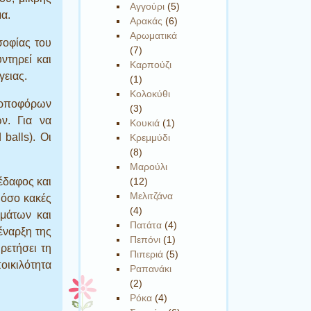
Αγγούρι
(5)
α.
Αρακάς
(6)
Αρωματικά
σοφίας του
(7)
ντηρεί και
Καρπούζι
γειας.
(1)
Κολοκύθι
αρποφόρων
(3)
ν. Για να
Κουκιά
(1)
balls). Οι
Κρεμμύδι
(8)
Μαρούλι
έδαφος και
(12)
Μελιτζάνα
 όσο κακές
(4)
μάτων και
Πατάτα
(4)
έναρξη της
Πεπόνι
(1)
ρετήσει τη
Πιπεριά
(5)
οικιλότητα
Ραπανάκι
(2)
Ρόκα
(4)