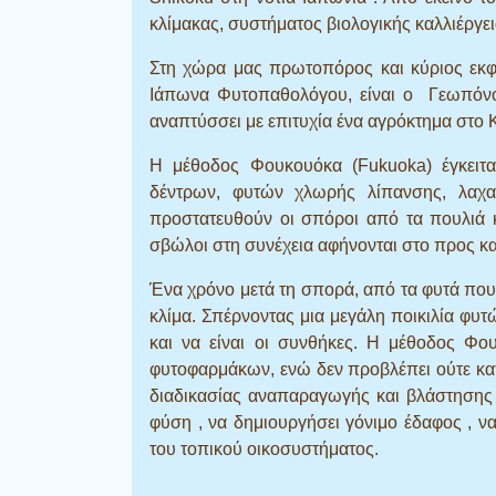
κλίμακας, συστήματος βιολογικής καλλιέργε
Στη χώρα μας πρωτοπόρος και κύριος εκφρ
Ιάπωνα Φυτοπαθολόγου, είναι ο Γεωπόν
αναπτύσσει με επιτυχία ένα αγρόκτημα στο 
Η μέθοδος Φουκουόκα (Fukuoka) έγκειτ
δέντρων, φυτών χλωρής λίπανσης, λαχα
προστατευθούν οι σπόροι από τα πουλιά κ
σβώλοι στη συνέχεια αφήνονται στο προς κ
Ένα χρόνο μετά τη σπορά, από τα φυτά που
κλίμα. Σπέρνοντας μια μεγάλη ποικιλία φυ
και να είναι οι συνθήκες. Η μέθοδος Φ
φυτοφαρμάκων, ενώ δεν προβλέπει ούτε κατε
διαδικασίας αναπαραγωγής και βλάστησης α
φύση , να δημιουργήσει γόνιμο έδαφος , ν
του τοπικού οικοσυστήματος.