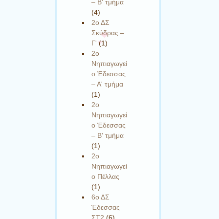
– Β' τμήμα
(4)
2ο ΔΣ
Σκύδρας –
Γ'
(1)
2ο
Νηπιαγωγεί
ο Έδεσσας
– Α' τμήμα
(1)
2ο
Νηπιαγωγεί
ο Έδεσσας
– Β' τμήμα
(1)
2ο
Νηπιαγωγεί
ο Πέλλας
(1)
6ο ΔΣ
Έδεσσας –
ΣΤ2
(6)