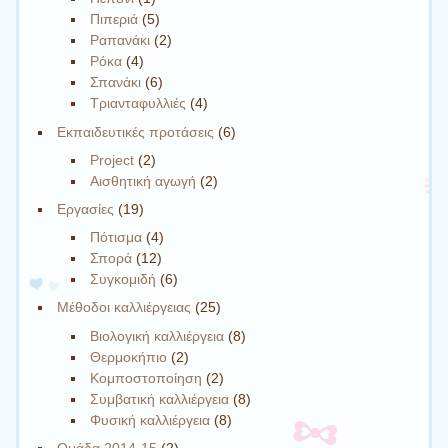
l
Πιπεριά
(5)
l
Ραπανάκι
(2)
i
Ρόκα
(4)
a
Σπανάκι
(6)
n
Τριανταφυλλιές
(4)
c
Εκπαιδευτικές προτάσεις
(6)
e
Project
(2)
Αισθητική αγωγή
(2)
Εργασίες
(19)
Πότισμα
(4)
Σπορά
(12)
Συγκομιδή
(6)
Μέθοδοι καλλιέργειας
(25)
Βιολογική καλλιέργεια
(8)
Θερμοκήπιο
(2)
Κομποστοποίηση
(2)
Συμβατική καλλιέργεια
(8)
Φυσική καλλιέργεια
(8)
Ομάδα 2014-15
(2)