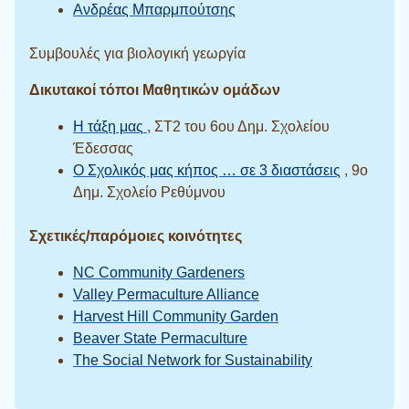
Ανδρέας Μπαρμπούτσης
Συμβουλές για βιολογική γεωργία
Δικυτακοί τόποι Μαθητικών ομάδων
Η τάξη μας
, ΣΤ2 του 6ου Δημ. Σχολείου
Έδεσσας
Ο Σχολικός μας κήπος … σε 3 διαστάσεις
, 9o
Δημ. Σχολείο Ρεθύμνου
Σχετικές/παρόμοιες κοινότητες
NC Community Gardeners
Valley Permaculture Alliance
Harvest Hill Community Garden
Beaver State Permaculture
The Social Network for Sustainability
V