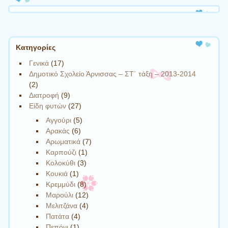
a
l
l
e
Kατηγορίες
y
Γενικά
(17)
P
Δημοτικό Σχολείο Άρνισσας – ΣΤ` τάξη – 2013-2014
e
(2)
r
Διατροφή
(9)
Είδη φυτών
(27)
m
a
Αγγούρι
(5)
Αρακάς
(6)
c
Αρωματικά
(7)
u
Καρπούζι
(1)
l
Κολοκύθι
(3)
t
Κουκιά
(1)
u
Κρεμμύδι
(8)
r
Μαρούλι
(12)
e
Μελιτζάνα
(4)
Πατάτα
(4)
A
Πεπόνι
(1)