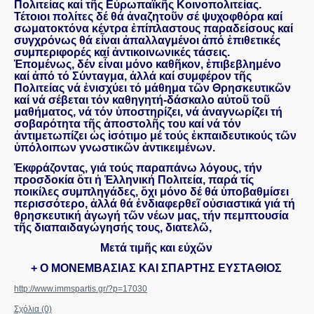
Πολιτείας καί τῆς Εὐρωπαϊκῆς Κοινοπολιτείας.
Τέτοιοι πολίτες δέ θά ἀναζητοῦν σέ ψυχοφθόρα καί
σωματοκτόνα κέντρα ἐπίπλαστους παραδείσους καί
συγχρόνως θά εἶναι ἀπαλλαγμένοι ἀπό ἐπιθετικές
συμπεριφορές καί ἀντικοινωνικές τάσεις.
Ἑπομένως, δέν εἶναι μόνο καθῆκον, ἐπιβεβλημένο
καί ἀπό τό Σύνταγμα, ἀλλά καί συμφέρον τῆς
Πολιτείας νά ἐνισχύει τό μάθημα τῶν Θρησκευτικῶν
καί νά σέβεται τόν καθηγητή-δάσκαλο αὐτοῦ τοῦ
μαθήματος, νά τόν ὑποστηρίζει, νά ἀναγνωρίζει τή
σοβαρότητα τῆς ἀποστολῆς του καί νά τόν
ἀντιμετωπίζει ὡς ἰσότιμο μέ τούς ἐκπαιδευτικούς τῶν
ὑπόλοιπων γνωστικῶν ἀντικειμένων.
Ἐκφράζοντας, γιά τούς παραπάνω λόγους, τήν
προσδοκία ὅτι ἡ Ἑλληνική Πολιτεία, παρά τίς
ποικίλες συμπληγάδες, ὄχι μόνο δέ θά ὑποβαθμίσει
περισσότερο, ἀλλά θά ἐνδιαφερθεῖ οὐσιαστικά γιά τή
θρησκευτική ἀγωγή τῶν νέων μας, τήν πεμπτουσία
τῆς διαπαιδαγώγησής τους, διατελῶ,
Μετά τιμῆς και εὐχῶν
+ Ο ΜΟΝΕΜΒΑΣΙΑΣ ΚΑΙ ΣΠΑΡΤΗΣ ΕΥΣΤΑΘΙΟΣ
http://www.immspartis.gr/?p=17030
Σχόλια (0)