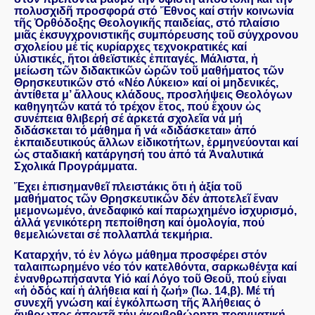
πολυσχιδῆ προσφορά στό Ἔθνος καί στήν κοινωνία
τῆς Ὀρθόδοξης Θεολογικῆς παιδείας, στό πλαίσιο
μιᾶς ἐκσυγχρονιστικῆς συμπόρευσης τοῦ σύγχρονου
σχολείου μέ τίς κυρίαρχες τεχνοκρατικές καί
ὑλιστικές, ἤτοι ἀθεϊστικές ἐπιταγές. Μάλιστα, ἡ
μείωση τῶν διδακτικῶν ὡρῶν τοῦ μαθήματος τῶν
Θρησκευτικῶν στό «Νέο Λύκειο» καί οἱ μηδενικές,
ἀντίθετα μ’ ἄλλους κλάδους, προσλήψεις Θεολόγων
καθηγητῶν κατά τό τρέχον ἔτος, πού ἔχουν ὡς
συνέπεια θλιβερή σέ ἀρκετά σχολεῖα νά μή
διδάσκεται τό μάθημα ἤ νά «διδάσκεται» ἀπό
ἐκπαιδευτικούς ἄλλων εἰδικοτήτων, ἑρμηνεύονται καί
ὡς σταδιακή κατάργησή του ἀπό τά Ἀναλυτικά
Σχολικά Προγράμματα.
Ἔχει ἐπισημανθεῖ πλειστάκις ὅτι ἡ ἀξία τοῦ
μαθήματος τῶν Θρησκευτικῶν δέν ἀποτελεῖ ἕναν
μεμονωμένο, ἀνεδαφικό καί παρωχημένο ἰσχυρισμό,
ἀλλά γενικότερη πεποίθηση καί ὁμολογία, πού
θεμελιώνεται σέ πολλαπλά τεκμήρια.
Καταρχήν, τό ἐν λόγω μάθημα προσφέρει στόν
ταλαιπωρημένο νέο τόν κατελθόντα, σαρκωθέντα καί
ἐνανθρωπήσαντα Υἱό καί Λόγο τοῦ Θεοῦ, πού εἶναι
«ἡ ὁδός καί ἡ ἀλήθεια καί ἡ ζωή» (Ἰω. 14,β). Μέ τή
συνεχῆ γνώση καί ἐγκόλπωση τῆς Ἀλήθειας ὁ
ἄνθρωπος ἀποκτᾶ τήν ἀκριβοθώρητη πραγματική