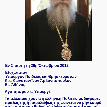
Ἐν Σπάρτῃ τῇ 29ῃ Ὀκτωβρίου 2012
Ἐξοχώτατον
Ὑπουργόν Παιδείας καί Θρησκευμάτων
Κ.κ. Κωνσταντῖνον Ἀρβανιτόπουλον
Εἰς Ἀθήνας
Ἀγαπητέ μου κ. Ὑπουργέ,
Τά τελευταῖα χρόνια ἡ ἑλληνική Πολιτεία μέ διάφορες
πράξεις της ἤ παραλείψεις της φαίνεται νά μήν ἐκτιμᾶ
στόν πρέποντα βαθμό τήν ὕψιστη ἀποστολή καί τήν