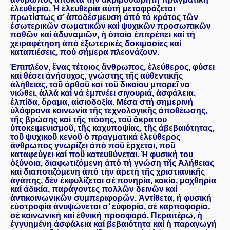
ἐλευθερία. Ἡ ἐλευθερία αὐτή μεταφράζεται
πρωτίστως σ’ ἀποδέσμευση ἀπό τό κράτος τῶν
ἐσωτερικῶν σωματικῶν καί ψυχικῶν προσωπικῶν
παθῶν καί ἀδυναμιῶν, ἡ ὁποία ἐπιτρέπει καί τή
χειραφέτηση ἀπό ἐξωτερικές δοκιμασίες καί
καταπιέσεις, πού σήμερα πλεονάζουν.
Ἐπιπλέον, ἕνας τέτοιος ἄνθρωπος, ἐλεύθερος, φύσει
καί θέσει ἀνήσυχος, γνώστης τῆς αὐθεντικῆς
ἀλήθειας, τοῦ ὀρθοῦ καί τοῦ δικαίου μπορεῖ να
νιώθει, ἀλλά καί νά ἐμπνέει σιγουριά, ἀσφάλεια,
ἐλπίδα, ὅραμα, αἰσιοδοξία. Μέσα στή σημερινή
ὑλόφρονα κοινωνία τῆς τεχνολογικῆς ἀποθέωσης,
τῆς βρώσης καί τῆς πόσης, τοῦ ἄκρατου
ὑποκειμενισμοῦ, τῆς καχυποψίας, τῆς ἀβεβαιότητας,
τοῦ ψυχικοῦ κενοῦ ὁ πραγματικά ἐλεύθερος
ἄνθρωπος γνωρίζει ἀπό ποῦ ἔρχεται, ποῦ
καταφεύγει καί ποῦ κατευθύνεται. Ἡ φυσική του
ὀξύνοια, διαφωτιζόμενη ἀπό τή γνώση τῆς Ἀλήθειας
καί διαποτιζόμενη ἀπό τήν ἀρετή τῆς χριστιανικῆς
ἀγάπης, δέν ἐκφυλίζεται σέ πονηρία, κακία, μοχθηρία
καί ἀδικία, παράγοντες πολλῶν δεινῶν καί
ἀντικοινωνικῶν συμπεριφορῶν. Ἀντίθετα, ἡ φυσική
εὐστροφία ἀνυψώνεται σ’ εὐφορία, σέ καρποφορία,
σέ κοινωνική καί ἐθνική προσφορά. Περαιτέρω, ἡ
ἐγγυημένη ἀσφάλεια καί βεβαιότητα καί ἡ παραγωγή