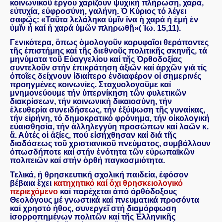
κοινωνικοῦ ἔργου χαρίζουν ψυχική πλήρωση, χαρά,
εὐτυχία, εὐφροσύνη, γαλήνη. Ὁ Κύριος τό λέγει
σαφῶς: «Ταῦτα λελάληκα ὑμῖν ἵνα ἡ χαρά ἡ ἐμή ἐν
ὑμῖν ἦ καί ἡ χαρά ὑμῶν πληρωθῇ»( Ἰω. 15,11).
Γενικότερα, ὅπως ὁμολογοῦν κορυφαῖοι θεράποντες
τῆς ἐπιστήμης καί τῆς διεθνοῦς πολιτικῆς σκηνῆς, τά
μηνύματα τοῦ Εὐαγγελίου καί τῆς Ὀρθοδοξίας
συντελοῦν στήν ἐπικράτηση ἀξιῶν καί ἀρχῶν γιά τίς
ὁποῖες δείχνουν ἰδιαίτερο ἐνδιαφέρον οἱ σημερινές
προηγμένες κοινωνίες. Σταχυολογοῦμε καί
μνημονεύουμε τήν ὑπερνίκηση τῶν φυλετικῶν
διακρίσεων, τήν κοινωνική δικαιοσύνη, τήν
ἐλευθερία συνειδήσεως, τήν ἐξύψωση τῆς γυναίκας,
τήν εἰρήνη, τό δημοκρατικό φρόνημα, τήν οἰκολογική
εὐαισθησία, τήν ἀλληλεγγύη προσώπων καί λαῶν κ.
ἄ. Αὐτές οἱ ἀξίες, πού εἰσήχθησαν καί διά τῆς
διαδόσεως τοῦ χριστιανικοῦ πνεύματος, συμβάλλουν
ὁπωσδήποτε καί στήν ἑνότητα τῶν εὐρωπαϊκῶν
πολιτειῶν καί στήν ὀρθή παγκοσμιότητα.
Τελικά, ἡ θρησκευτική σχολική παιδεία, ἐφόσον
βέβαια ἔχει
κατηχητικό καί ὄχι θρησκειολογικό
περιεχόμενο
καί παρέχεται ἀπό ὀρθόδοξους
Θεολόγους μέ γνωστικά καί πνευματικά προσόντα
καί χρηστό ἦθος, συνεργεῖ στή διαμόρφωση
ἰσορροπημένων πολιτῶν καί τῆς Ἑλληνικῆς