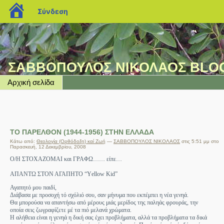
blogs.sch.gr
Σύνδεση
ΣΑΒΒΟΠΟΥΛΟΣ ΝΙΚΟΛΑΟΣ BLO
Αρχική σελίδα
ΤΟ ΠΑΡΕΛΘΟΝ (1944-1956) ΣΤΗΝ ΕΛΛΑΔΑ
Κάτω από:
Θεολογία (Ορθόδοξη) καί Ζωή
—
ΣΑΒΒΟΠΟΥΛΟΣ ΝΙΚΟΛΑΟΣ
στις 5:51 μμ στο
Παρασκευή, 12 Δεκεμβρίου, 2008
Ο/Η ΣΤΟΧΑΖΟΜΑΙ και ΓΡΑΦΩ…… είπε…
ΑΠΑΝΤΩ ΣΤΟΝ ΑΓΑΠΗΤΟ “Υellow Kid”
Αγαπητό μου παιδί,
Διάβασα με προσοχή τό σχόλιό σου, σαν μήνυμα που εκπέμπει η νέα γενηά.
Θα μπορούσα να απαντήσω από μέρους μιάς μερίδος της παληάς φρουράς, την
οποία σεις ζωγραφίζετε μέ τα πιό μελανά χρώματα.
Η αλήθεια είναι η γενηά η δική σας έχει προβλήματα, αλλά τα προβλήματα τα δικά