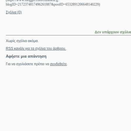
(https://www.blogger.com/comment.g?
blogID=2172374817496261887&postID=6532891206648140229)
Σχόλια (0)
Δεν υπάρχουν σχόλι
Χωρίς σχόλια ακόμα.
RSS
κανάλι για τα σχόλια του άρθρου.
Αφήστε μια απάντηση
Για να σχολιάσετε πρέπει να
συνδεθείτε
.