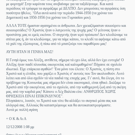
με φορτηγά! Στην καρότσα τους ανεβαίναμε για να ταξιδέψουμε. Και κατά
περιόδους τά τρόφιμα τα αγοράζαμε μέ ΔΕΛΤΙΟ. Δεν μπορούσες να αγοράσεις όση
ποσότητα ήθελες. ‘ΟΛα αυτά κατά την περίοδο 1944-1950 (τα χρόνια του
Δημοτικού) και 1950-1956 (τα χρόνια του Γυμνασίου μου).
ΑΛΛΑ ΤΟΤΕ ήμασταν αγαπημένοι οι άνθρωποι. Δεν χρειαζόμασταν σεκιούριτυ και
σεκιουριτάδες! Ο Χριστός ήταν ο λατρευτός της ψυχής μας! Ο γείτονας ήταν ο
προστάτης μας κι εμείς εκείνου. Ο συγγενής ήταν ιερό πρόσωπο! Δεν κλειδώναμε τα
σπίτια μας ή, άν τα κλειδώναμε, για να πάμε κάπου, το κλειδί τα αφήναμε κάτω από
τό χαλί της εξώπορτας, ή πίσω από τό μπατζούρι του παραθύρου μας!
ΑΥΤΗ ΗΤΑΝ Η ΓΕΝΗΑ ΜΑΣ!
Η Γενηά όμως του Αλέξη, αντίθετα, σήμερα τά εχει όλα, αλλά δεν έχει ευτυχία! Ο
Αλέξης ήταν παιδί πλουσίας οικογενείας καί καλομαθημένο! Πήγαινε σε σχολείο
ιδιωτικό. Είχε επάρκεια αγαθών! ‘Ενα μόνο του έλειπε: Ο Χριστός, η πίστη στο
Χριστό καί η ελπίδα, που χαρίζει ο Χριστός σ’ αυτούς που Τον ακολουθούν. Αυτό
λείπει και από όλα σχεδόν τά νέα παιδιά της εποχής μας. Γι’ αυτό, θα έλεγα, ότι το
πρόβλημα της Κοινωνίας μας σήμερα δέν είναι οικονομικό, είναι ηθικό. Διώξαμε το
Χριστό από τήν οικογένεια, από το σχολείο, από την καθημερινή ζωή από τη σκέψη
μας, από την καρδιά μας! Κάποτε ο Λέχ Βαλέσα είπε: ΑΝΘΡΩΠΟΣ ΧΩΡΙΣ
ΘΡΗΣΚΕΙΑ ΕΙΝΑΙ ΕΠΙΚΙΝΔΥΝΟΣ”.
Πλησιάσετε, λοιπόν, το Χριστό και τότε θα αλλάξει το σκηνικό μέσα σας και
ολόγυρά σας. Αλλοιώς θα καταστρέφουμε και θα αυτοκαταστρεφόμαστε.
Αυτά με πολλή αγάπη
+ Ο Κ & Αι Α
12/12/2008 1:08 μμ