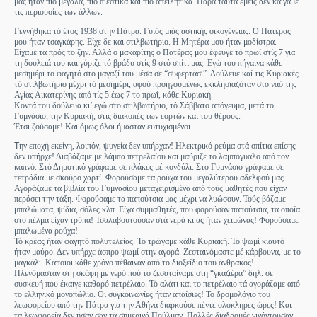
μας ήταν πιό μεγάλα, πιό πιεστικά καί πιό απειλητικά. Παρά ταύτα έμείς δέν καίγαμε
τις περιουσίες των άλλων.
Γεννήθηκα τό έτος 1938 στην Πάτρα. Γυιός μιάς αστικής οικογένειας. Ο Πατέρας
μου ήταν τσαγκάρης. Είχε δε και στιλβωτήριο. Η Μητέρα μου ήταν μοδίστρα.
Είχαμε τα πρός το ζην. Αλλά ο μακαρίτης ο Πατέρας μου έφευγε τό πρωΐ στίς 7 για
τη δουλειά του και γύριζε τό βράδυ στίς 9 στό σπίτι μας. Εγώ του πήγαινα κάθε
μεσημέρι το φαγητό στο μαγαζί του μέσα σε “συφερτάσι”. Δούλευε καί τις Κυριακές
τό στιλβωτήριο μέχρι τό μεσημέρι, αφού προηγουμένως εκκλησιαζόταν στο ναό της
Αγίας Αικατερίνης από τίς 5 έως 7 το πρωΐ, κάθε Κυριακή.
Κοντά του δούλευα κι’ εγώ στο στιλβωτήριο, τό Σάββατο απόγευμα, μετά το
Γυμνάσιο, την Κυριακή, στις διακοπές των εορτών και του θέρους.
Έτσι ζούσαμε! Και όμως όλοι ήμασταν ευτυχισμένοι.
Τ
ην εποχή εκείνη, λοιπόν, ψυγεία δεν υπήρχαν! Ηλεκτρικό ρεύμα στά σπίτια επίσης
δεν υπήρχε! Διαβάζαμε με λάμπα πετρελαίου και μαύριζε το λαμπόγυαλο από τον
καπνό. Στό Δημοτικό γράφαμε σε πλάκες μέ κονδύλι. Στο Γυμνάσιο γράφαμε σε
τετράδια με σκούρο χαρτί. Φορούσαμε τα ρούχα του μεγαλύτερου αδελφού μας.
Αγοράζαμε τα βιβλία του Γυμνασίου μεταχειρισμένα από τούς μαθητές που είχαν
περάσει την τάξη. Φορούσαμε τα παπούτσια μας μέχρι να λυώσουν. Τούς βάζαμε
μπαλώματα, ψίδια, σόλες κλπ. Είχα συμμαθητές, που φορούσαν παπούτσια, τα οποία
στο πέλμα είχαν τρύπα! Τσαλαβουτούσαν στά νερά κι ας ήταν χειμώνας! Φορούσαμε
μπαλωμένα ρούχα!
Τό κρέας ήταν φαγητό πολυτελείας. Το τρώγαμε κάθε Κυριακή. Το ψωμί κιαυτό
ήταν μαύρο. Δεν υπήρχε άσπρο ψωμί στην αγορά. Ζεσταινόμαστε μέ κάρβουνα, με το
μαγκάλι. Κάποιοι κάθε χρόνο πέθαιναν από το διοξείδιο του άνθρακος!
Πλενόμασταν στη σκάφη με νερό πού το ζεσαταίναμε στη “γκαζιέρα” δηλ. σε
συσκευή που έκαιγε καθαρό πετρέλαιο. Τό αλάτι και το πετρέλαιο τά αγοράζαμε από
το ελληνικό μονοπώλιο. Οι συγκοινωνίες ήταν απαίσιες! Το δρομολόγιο του
λεωφορείου από την Πάτρα για την Αθήνα διαρκούσε πέντε ολοκληρες ώρες! Και
τα λεωφορεία δεν ήσαν σαν τά σημερινά Πούλμαν. Πολλές διαδρομές γινόντουσαν