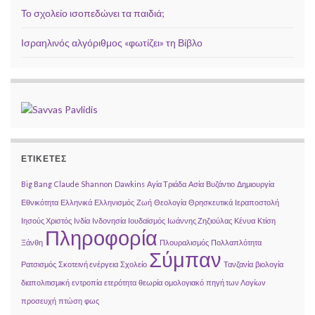
Το σχολείο ισοπεδώνει τα παιδιά;
Ισραηλινός αλγόριθμος «φωτίζει» τη Βίβλο
ΕΤΙΚΈΤΕΣ
Big Bang
Claude Shannon
Dawkins
Αγία Τριάδα
Ασία
Βυζάντιο
Δημιουργία
Εθνικότητα
Ελληνικά
Ελληνισμός
Ζωή
Θεολογία
Θρησκευτικά
Ιεραποστολή
Ιησούς Χριστός
Ινδία
Ινδονησία
Ιουδαϊσμός
Ιωάννης Ζηζιούλας
Κένυα
Κτίση
Πληροφορία
Ξάνθη
Πλουραλισμός
Πολλαπλότητα
Σύμπαν
Ρατσισμός
Σκοτεινή ενέργεια
Σχολείο
Τανζανία
βιολογία
διαπολιτισμική
εντροπία
ετερότητα
θεωρία
ομολογιακό
πηγή των Λογίων
προσευχή
πτώση
φως