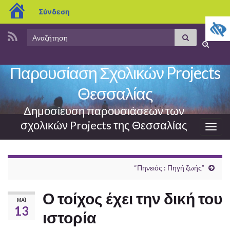
blogs.sch.gr
Σύνδεση
Search
Αναζήτηση
Εναλλαγ
for:
φόρμας
Παρουσίαση Σχολικών Projects
αναζήτη
Θεσσαλίας
Δημοσίευση παρουσιάσεων των
σχολικών Projects της Θεσσαλίας
Εναλ
πλοή
“Πηνειός : Πηγή ζωής”
Ο τοίχος έχει την δική του
ΜΆΙ
13
ιστορία