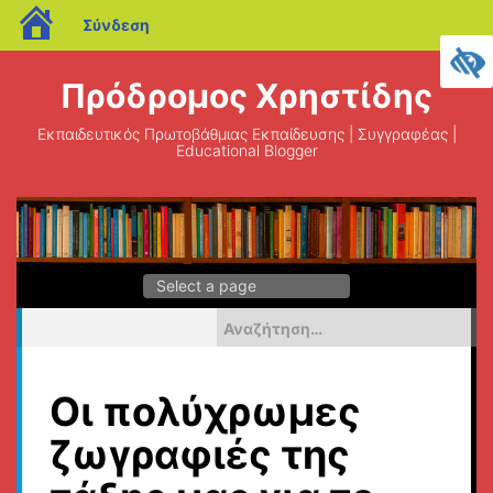
blogs.sch.gr
Σύνδεση
Μεταπηδήστε
στο
Πρόδρομος Χρηστίδης
περιεχόμενο
Εκπαιδευτικός Πρωτοβάθμιας Εκπαίδευσης | Συγγραφέας |
Educational Blogger
Αναζήτηση
για:
Οι πολύχρωμες
ζωγραφιές της