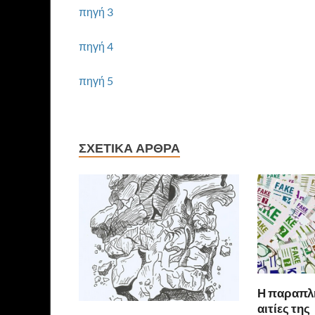
πηγή 3
πηγή 4
πηγή 5
ΣΧΕΤΙΚΆ ΆΡΘΡΑ
Η παραπλ
αιτίες της