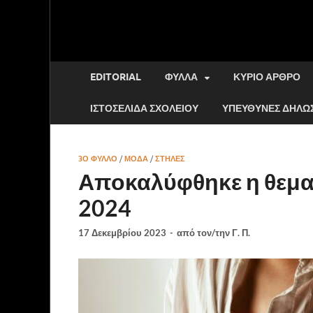
EDITORIAL
ΦΎΛΛΑ
ΚΎΡΙΟ ΆΡΘΡΟ
ΙΣΤΟΣΕΛΊΔΑ ΣΧΟΛΕΊΟΥ
ΥΠΕΎΘΥΝΕΣ ΔΗΛΏΣ
3Ο ΦΥΛΛΟ
/
ΜΟΔΑ
/
ΣΤΉΛΕΣ
Αποκαλύφθηκε η θεμα
2024
17 Δεκεμβρίου 2023
-
από τον/την
Γ. Π.