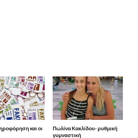
ηροφόρηση και οι
Πωλίνα Κακλίδου- ρυθμική
γυμναστική