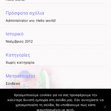
Πρόσφατα σχόλια
Administrator
Hello world!
στο
Ιστορικό
Νοέμβριος 2012
Kατηγορίες
Χωρίς κατηγορία
Μεταστοιχεία
Σύνδεση
Entries
RSS
Χρησιμοποιούμε cookies για να σας προσφέρουμε την
Comments
RSS
καλύτερη δυνατή εμπειρία στη σελίδα μας. Εάν συνεχίσετε να
χρησιμοποιείτε τη σελίδα, θα υποθέσουμε πως είστε
Εκπαιδευτικές Κοινότητες & Ιστολόγια ΠΣΔ
ικανοποιημένοι με αυτό.