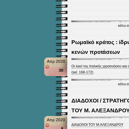
κάτω 
Ρωμαϊκό κράτος : ίδ
κενών προτάσεων
Απρ 2020
Οι λαοί της Ιταλικής χερσονήσου κα
30
(sel. 168-172)
κάτω 
ΔΙΑΔΟΧΟΙ / ΣΤΡΑΤΗ
ΤΟΥ Μ. ΑΛΕΞΑΝΔΡΟ
Απρ 2020
ΔΙΑΔΟΧΟΙ ΤΟΥ Μ.ΑΛΕΞΑΝΔΡΟΥ
8