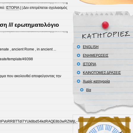
στο
από:
ΙΣΤΟΡΙΑ
| |
Δεν επιτρέπεται σχολιασμός
Από
την
ση /// ερωτηματολόγιο
Ρώμη
στο
Βυζάντιο….
(βίντεο)
ENGLISH
ΕΝΗΜΕΡΩΣΕΙΣ
eate/template/49398
ΙΣΤΟΡΙΑ
ΚΑΙΝΟΤΟΜΕΣ ΔΡΑΣΕΙΣ
ρμα που ακολουθεί αποφεύγοντας την
Χωρίς κατηγορία
βία
/1h_DFVoRRBTTdI7YUk8bd54kdRAQE8b3wRZWIjL-