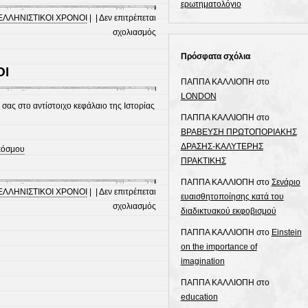
ερωτηματολόγιο
ΕΛΛΗΝΙΣΤΙΚΟΙ ΧΡΟΝΟΙ
| |
Δεν επιτρέπεται
στο
σχολιασμός
ΔΙΑΔΟΧΟΙ
Πρόσφατα σχόλια
/
ΟΙ
ΣΤΡΑΤΗΓΟΙ
ΠΑΠΠΑ ΚΑΛΛΙΟΠΗ
στο
ΜΕΤΑ
LONDON
ΤΟΝ
 σας στο αντίστοιχο κεφάλαιο της Ιστορίας
ΠΑΠΠΑ ΚΑΛΛΙΟΠΗ
στο
ΘΑΝΑΤΟ
ΒΡΑΒΕΥΣΗ ΠΡΩΤΟΠΟΡΙΑΚΗΣ
ΤΟΥ
ΔΡΑΣΗΣ-ΚΑΛΥΤΕΡΗΣ
Μ.
 κόσμου
ΠΡΑΚΤΙΚΗΣ
ΑΛΕΞΑΝΔΡΟΥ
ΠΑΠΠΑ ΚΑΛΛΙΟΠΗ
στο
Σενάριο
ΕΛΛΗΝΙΣΤΙΚΟΙ ΧΡΟΝΟΙ
| |
Δεν επιτρέπεται
ευαισθητοποίησης κατά του
στο
σχολιασμός
διαδικτυακού εκφοβισμού
ΕΛΛΗΝΙΣΤΙΚΟΙ
ΠΑΠΠΑ ΚΑΛΛΙΟΠΗ
στο
Einstein
ΧΡΟΝΟΙ
on the importance of
imagination
ΠΑΠΠΑ ΚΑΛΛΙΟΠΗ
στο
education