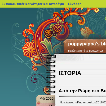
blogs.sch.gr
Εκπαιδευτικές κοινότητες και ιστολόγια
Σύνδεση
poppypappa's bl
Παρέχεται από το Blogs.sch.gr
ΙΣΤΟΡΙΑ
Από την Ρώμη στο Βυζ
Μάι 2020
https://www.huffingtonpost.gr/2016/
12