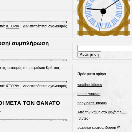
στο
από:
ΙΣΤΟΡΙΑ
| |
Δεν επιτρέπεται σχολιασμός
ρωμαϊκό
κράτος:
ρυση/ συμπλήρωση
ίδρυση
Αναζήτηση
///
για:
ερωτηματολόγιο
ι ο σχηματισμός του ρωμαϊκού Κράτους
Πρόσφατα άρθρα
weather idioms
στο
από:
ΙΣΤΟΡΙΑ
| |
Δεν επιτρέπεται σχολιασμός
Ρωμαϊκό
health wordart
κράτος
ΓΟΙ ΜΕΤΑ ΤΟΝ ΘΑΝΑΤΟ
body parts: idioms
:
ίδρυση/
Υ
Από την Ρώμη στο Βυζάντιο….
συμπλήρωση
(βίντεο)
κενών
ρωμαϊκό κράτος: ίδρυση ///
προτάσεων