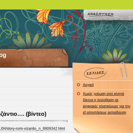
og
Αρχική
Χωρίς χρέωση από κίνητά
δίκτυα η πρόσβαση σε
ψηφιακές πλατφόρμες για την
εξ αποστάσεως εκπαίδευση
άντιο…. (βίντεο)
01/04/story-romi-vizantio_n_8909342.html