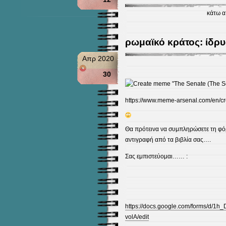
κάτω 
ρωμαϊκό κράτος: ίδρυ
Απρ 2020
30
https://www.meme-arsenal.com/en/cr
Θα πρότεινα να συμπληρώσετε τη φό
αντιγραφή από τα βιβλία σας….
Σας εμπιστεύομαι…… :
https://docs.google.com/forms/d
volA/edit