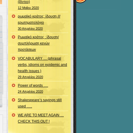
(βίντεο)
12 Μαΐου 2020
ρωμαϊκό κράτος: ίδρυση ///
ερωτηματολόγιο
30 Απριλίου 2020
Ρωμαϊκό κράτος : ίδρυση/
συμπλήρωση κενών
προτάσεων
VOCABULARY … (phrasal
verbs, idioms on epidemic and
health issues )
29 Απριλίου 2020
Power of words ….
24 Απριλίου 2020
Shakespeare’s sayings still
used …..
WE ARE TO MEET AGAIN …
CHECK THIS OUT !