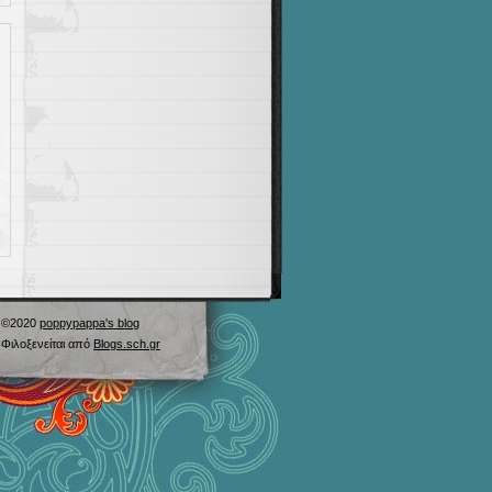
©2020
poppypappa's blog
Φιλοξενείται από
Blogs.sch.gr