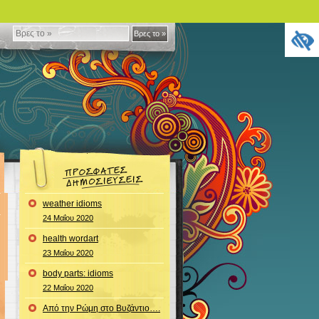
Βρες
Βρες το »
το
»
weather idioms
24 Μαΐου 2020
health wordart
23 Μαΐου 2020
body parts: idioms
22 Μαΐου 2020
Από την Ρώμη στο Βυζάντιο….