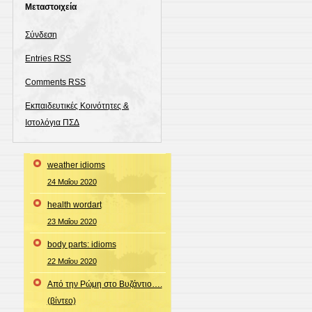
Μεταστοιχεία
Σύνδεση
Entries
RSS
Comments
RSS
Εκπαιδευτικές Κοινότητες &
Ιστολόγια ΠΣΔ
weather idioms
24 Μαΐου 2020
health wordart
23 Μαΐου 2020
body parts: idioms
22 Μαΐου 2020
Από την Ρώμη στο Βυζάντιο….
(βίντεο)