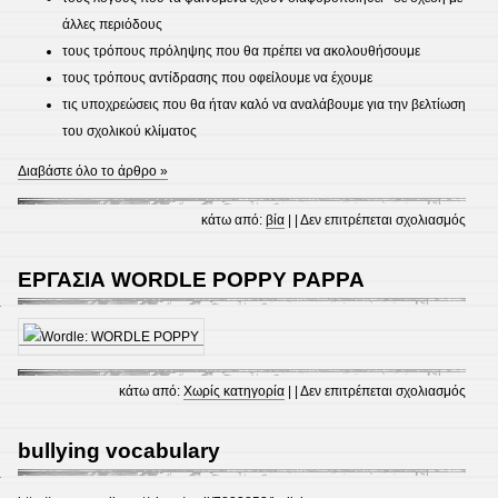
άλλες περιόδους
τους τρόπους πρόληψης που θα πρέπει να ακολουθήσουμε
τους τρόπους αντίδρασης που οφείλουμε να έχουμε
τις υποχρεώσεις που θα ήταν καλό να αναλάβουμε για την βελτίωση
του σχολικού κλίματος
Διαβάστε όλο το άρθρο »
στο
κάτω από:
βία
| |
Δεν επιτρέπεται σχολιασμός
Η
ΤΕΧ
ΕΡΓΑΣΙΑ WORDLE POPPY PAPPA
ΑΝΤ
4
ΣΤΗ
ΒΙΑ
στο
κάτω από:
Χωρίς κατηγορία
| |
Δεν επιτρέπεται σχολιασμός
ΕΡΓΑ
WOR
bullying vocabulary
POP
4
PAP