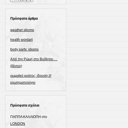
για:
Πρόσφατα άρθρα
weather idioms
health wordart
body parts: idioms
Από την Ρώμη στο Βυζάντιο….
(βίντεο)
ρωμαϊκό κράτος: ίδρυση ///
ερωτηματολόγιο
Πρόσφατα σχόλια
ΠΑΠΠΑ ΚΑΛΛΙΟΠΗ
στο
LONDON