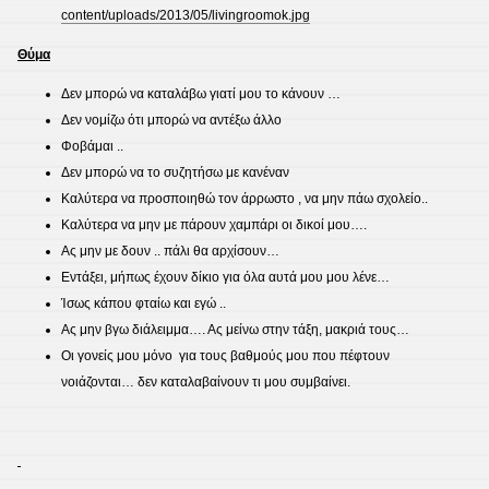
content/uploads/2013/05/livingroomok.jpg
Θύμα
Δεν μπορώ να καταλάβω γιατί μου το κάνουν …
Δεν νομίζω ότι μπορώ να αντέξω άλλο
Φοβάμαι ..
Δεν μπορώ να το συζητήσω με κανέναν
Καλύτερα να προσποιηθώ τον άρρωστο , να μην πάω σχολείο..
Καλύτερα να μην με πάρουν χαμπάρι οι δικοί μου….
Ας μην με δουν .. πάλι θα αρχίσουν…
Εντάξει, μήπως έχουν δίκιο για όλα αυτά μου μου λένε…
Ίσως κάπου φταίω και εγώ ..
Ας μην βγω διάλειμμα…. Ας μείνω στην τάξη, μακριά τους…
Οι γονείς μου μόνο για τους βαθμούς μου που πέφτουν
νοιάζονται… δεν καταλαβαίνουν τι μου συμβαίνει.