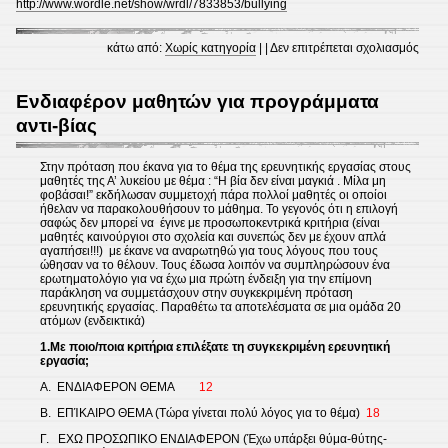
http://www.wordle.net/show/wrdl/7833853/bullying
στο
κάτω από:
Χωρίς κατηγορία
| |
Δεν επιτρέπεται σχολιασμός
bully
voca
Ενδιαφέρον μαθητών για προγράμματα
αντι-βίας
Στην πρόταση που έκανα για το θέμα της ερευνητικής εργασίας στους
μαθητές της Α’ λυκείου με θέμα : “Η βία δεν είναι μαγκιά . Μίλα μη
φοβάσαι!” εκδήλωσαν συμμετοχή πάρα πολλοί μαθητές οι οποίοι
ήθελαν να παρακολουθήσουν το μάθημα. Το γεγονός ότι η επιλογή
σαφώς δεν μπορεί να έγινε με προσωποκεντρικά κριτήρια (είναι
μαθητές καινούργιοι στο σχολεία και συνεπώς δεν με έχουν απλά
αγαπήσει!!!) με έκανε να αναρωτηθώ για τους λόγους που τους
ώθησαν να το θέλουν. Τους έδωσα λοιπόν να συμπληρώσουν ένα
ερωτηματολόγιο για να έχω μια πρώτη ένδειξη για την επίμονη
παράκληση να συμμετάσχουν στην συγκεκριμένη πρόταση
ερευνητικής εργασίας. Παραθέτω τα αποτελέσματα σε μια ομάδα 20
ατόμων (ενδεικτικά)
1.Με ποιο/ποια κριτήρια επιλέξατε τη συγκεκριμένη ερευνητική
εργασία;
Α.
ΕΝΔΙΑΦΕΡΟΝ ΘΕΜΑ
12
Β.
ΕΠΊΚΑΙΡΟ ΘΕΜΑ (Τώρα γίνεται πολύ λόγος για το θέμα)
18
Γ.
ΕΧΩ ΠΡΟΣΩΠΙΚΟ ΕΝΔΙΑΦΕΡΟΝ (Έχω υπάρξει θύμα-θύτης-