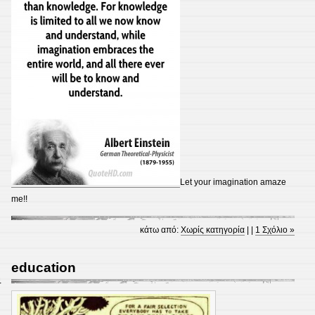
Let your imagination amaze
me!!
κάτω από:
Χωρίς κατηγορία
| |
1 Σχόλιο »
education
4