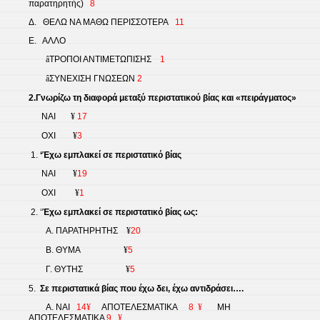
παρατηρητής)
8
Δ.
ΘΕΛΩ ΝΑ ΜΑΘΩ ΠΕΡΙΣΣΟΤΕΡΑ
11
Ε.
ΑΛΛΟ
â
ΤΡΟΠΟΙ ΑΝΤΙΜΕΤΩΠΙΣΗΣ
1
â
ΣΥΝΕΧΙΣΗ ΓΝΩΣΕΩΝ
2
2.Γνωρίζω τη διαφορά μεταξύ περιστατικού βίας και «πειράγματος»
ΝΑΙ
¥
17
ΟΧΙ
¥
3
‘Έχω εμπλακεί σε περιστατικό βίας
ΝΑΙ
¥
19
ΟΧΙ
¥
1
‘
Έχω εμπλακεί σε περιστατικό βίας ως:
Α. ΠΑΡΑΤΗΡΗΤΗΣ
¥
20
Β. ΘΥΜΑ
¥
5
Γ. ΘΥΤΗΣ
¥
5
5.
Σε περιστατικά βίας που έχω δει, έχω αντιδράσει….
Α. ΝΑΙ
14
¥
ΑΠΟΤΕΛΕΣΜΑΤΙΚΑ
8
¥
ΜΗ
ΑΠΟΤΕΛΕΣΜΑΤΙΚΑ
9
¥