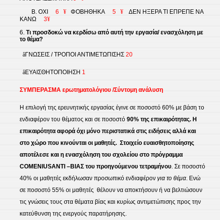
Β. ΟΧΙ
6
¥
ΦΟΒΗΘΗΚΑ
5
¥
ΔΕΝ ΗΞΕΡΑ ΤΙ ΕΠΡΕΠΕ ΝΑ
ΚΑΝΩ
3
¥
6.
Τι προσδοκώ να κερδίσω από αυτή την εργασία/ ενασχόληση με
το θέμα?
â
ΓΝΩΣΕΙΣ / ΤΡΟΠΟΙ ΑΝΤΙΜΕΤΩΠΙΣΗΣ
20
â
ΕΥΑΙΣΘΗΤΟΠΟΙΗΣΗ
1
ΣΥΜΠΕΡΑΣΜΑ ερωτηματολόγιου /Σύντομη ανάλυση
Η επιλογή της ερευνητικής εργασίας έγινε σε ποσοστό 60% με βάση το
ενδιαφέρον του θέματος και σε ποσοστό
90% της επικαιρότητας. Η
επικαιρότητα αφορά όχι μόνο περιστατικά στις ειδήσεις αλλά και
στο χώρο που κινούνται οι μαθητές.
Στοιχείο ευαισθητοποίησης
αποτέλεσε και η ενασχόληση του σχολείου στο πρόγραμμα
COMENIUS
ΑΝΤΙ –ΒΙΑΣ του προηγούμενου τετραμήνου
. Σε ποσοστό
40% οι μαθητές εκδήλωσαν προσωπικό ενδιαφέρον
για το θέμα
. Ενώ
σε ποσοστό 55% οι μαθητές
θέλουν να αποκτήσουν ή να βελτιώσουν
τις γνώσεις τους στα θέματα βίας και κυρίως αντιμετώπισης προς την
κατεύθυνση της ενεργούς παρατήρησης.