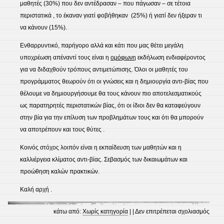
μαθητές (30%) που δεν αντέδρασαν – που πάγωσαν – σε τέτοια
περιστατικά , το έκαναν γιατί φοβήθηκαν
(25%) ή γιατί δεν ήξεραν τι
να κάνουν (15%).
Ενθαρρυντικό, παρήγορο αλλά και κάτι που μας θέτει μεγάλη
υποχρέωση απέναντί τους είναι η
ομόφωνη
εκδήλωση ενδιαφέροντος
για να διδαχθούν τρόπους αντιμετώπισης. Όλοι οι μαθητές του
προγράμματος θεωρούν ότι οι γνώσεις και η δημιουργία αντι-βίας που
θέλουμε να δημιουργήσουμε θα τους κάνουν πιο αποτελεσματικούς
ως παρατηρητές περιστατικών βίας, ότι οι ίδιοι δεν θα καταφεύγουν
στην βία για την επίλυση των προβλημάτων τους και ότι θα μπορούν
να αποτρέπουν και τους θύτες .
Κοινός στόχος λοιπόν είναι η εκπαίδευση των μαθητών και η
καλλιέργεια κλίματος αντι-βίας. Σεβασμός των δικαιωμάτων και
προώθηση καλών πρακτικών.
Καλή αρχή .
στο
κάτω από:
Χωρίς κατηγορία
| |
Δεν επιτρέπεται σχολιασμός
Ενδι