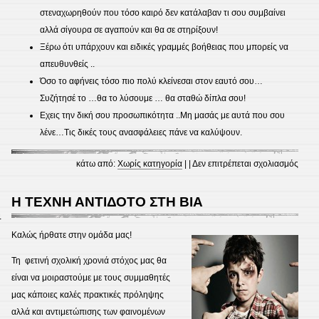
στεναχωρηθούν που τόσο καιρό δεν κατάλαβαν τι σου συμβαίνει
αλλά σίγουρα σε αγαπούν και θα σε στηρίξουν!
Ξέρω ότι υπάρχουν και ειδικές γραμμές βοήθειας που μπορείς να
απευθυνθείς ..
Όσο το αφήνεις τόσο πιο πολύ κλείνεσαι στον εαυτό σου…
Συζήτησέ το …θα το λύσουμε … θα σταθώ δίπλα σου!
Εχεις την δική σου προσωπικότητα ..Μη μασάς με αυτά που σου
λένε…Τις δικές τους ανασφάλειες πάνε να καλύψουν.
στο
κάτω από:
Χωρίς κατηγορία
| |
Δεν επιτρέπεται σχολιασμός
Σκέψε
για
Η ΤΕΧΝΗ ΑΝΤΙΔΟΤΟ ΣΤΗ ΒΙΑ
σενά
4
ευαι
Καλώς ήρθατε στην ομάδα μας!
Τη φετινή σχολική χρονιά στόχος μας θα
είναι να μοιραστούμε με τους συμμαθητές
μας κάποιες καλές πρακτικές πρόληψης
αλλά και αντιμετώπισης των φαινομένων