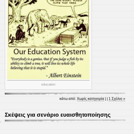
education
κάτω από:
Χωρίς κατηγορία
| |
1 Σχόλιο »
Σκέψεις για σενάριο ευαισθητοποίησης
4