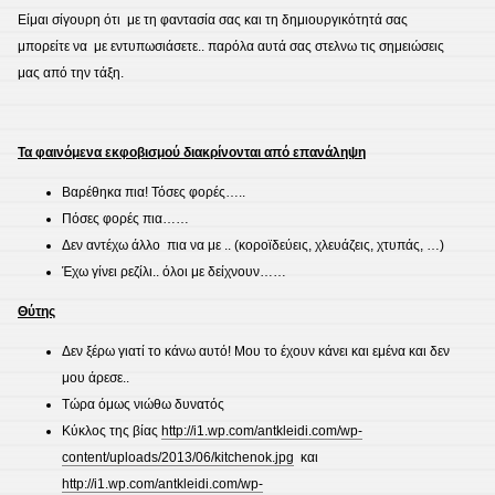
Είμαι σίγουρη ότι με τη φαντασία σας και τη δημιουργικότητά σας
μπορείτε να με εντυπωσιάσετε.. παρόλα αυτά σας στελνω τις σημειώσεις
μας από την τάξη.
Τα φαινόμενα εκφοβισμού διακρίνονται από επανάληψη
Βαρέθηκα πια! Τόσες φορές…..
Πόσες φορές πια……
Δεν αντέχω άλλο πια να με .. (κοροϊδεύεις, χλευάζεις, χτυπάς, …)
Έχω γίνει ρεζίλι.. όλοι με δείχνουν……
Θύτης
Δεν ξέρω γιατί το κάνω αυτό! Μου το έχουν κάνει και εμένα και δεν
μου άρεσε..
Τώρα όμως νιώθω δυνατός
Κύκλος της βίας
http://i1.wp.com/antkleidi.com/wp-
content/uploads/2013/06/kitchenok.jpg
και
http://i1.wp.com/antkleidi.com/wp-