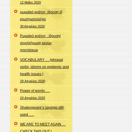
12 Μαΐου 2020
ρωμαϊκό κράτος: ίδρυση ///
ερωτηματολόγιο
30 Απριλίου 2020
Ρωμαϊκό κράτος : ίδρυση/
συμπλήρωση κενών
προτάσεων
VOCABULARY … (phrasal
verbs, idioms on epidemic and
health issues )
29 Απριλίου 2020
Power of words ….
24 Απριλίου 2020
Shakespeare’s sayings still
used …..
WE ARE TO MEET AGAIN …
CHECK THIS OUT !