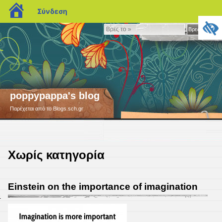
blogs.sch.gr
Σύνδεση
Βρες
Βρες το »
το
»
poppypappa's blog
Παρέχεται από το Blogs.sch.gr
Χωρίς κατηγορία
Einstein on the importance of imagination
4