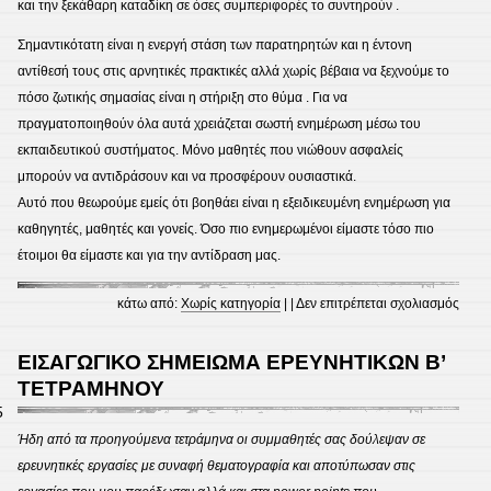
και την ξεκάθαρη καταδίκη σε όσες συμπεριφορές το συντηρούν .
Σημαντικότατη είναι η ενεργή στάση των παρατηρητών και η έντονη
αντίθεσή τους στις αρνητικές πρακτικές αλλά χωρίς βέβαια να ξεχνούμε το
πόσο ζωτικής σημασίας είναι η στήριξη στο θύμα . Για να
πραγματοποιηθούν όλα αυτά χρειάζεται σωστή ενημέρωση μέσω του
εκπαιδευτικού συστήματος. Μόνο μαθητές που νιώθουν ασφαλείς
μπορούν να αντιδράσουν και να προσφέρουν ουσιαστικά.
Αυτό που θεωρούμε εμείς ότι βοηθάει είναι η εξειδικευμένη ενημέρωση για
καθηγητές, μαθητές και γονείς. Όσο πιο ενημερωμένοι είμαστε τόσο πιο
έτοιμοι θα είμαστε και για την αντίδραση μας.
στο
κάτω από:
Χωρίς κατηγορία
| |
Δεν επιτρέπεται σχολιασμός
ΗΜΕ
ΕΥΡ
ΕΙΣΑΓΩΓΙΚΟ ΣΗΜΕΙΩΜΑ ΕΡΕΥΝΗΤΙΚΩΝ Β’
ΚΟΙ
ΤΕΤΡΑΜΗΝΟΥ
ΣΤΗ
5
ΑΘΗ
Ήδη από τα προηγούμενα τετράμηνα οι συμμαθητές σας δούλεψαν σε
ΓΙΑ
ερευνητικές εργασίες με συναφή θεματογραφία και αποτύπωσαν στις
ΤΟ