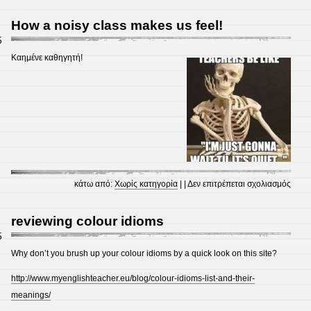
ΕΘΙ
ΣΤΑ
Ηow a noisy class makes us feel!
ΚΟΙΝ
5
ΔΙΚΤ
Καημένε καθηγητή!
στο
κάτω από:
Χωρίς κατηγορία
| |
Δεν επιτρέπεται σχολιασμός
Ηow
a
reviewing colour idioms
noisy
5
class
Why don’t you brush up your colour idioms by a quick look on this site?
make
http://www.myenglishteacher.eu/blog/colour-idioms-list-and-their-
us
meanings/
feel!