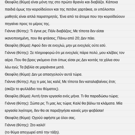
Θεοφίλη (θύμα) είναι μόνη της στο πρώτο θρανίο και διαβάζει. Κάποια
παιδιά όμως την κοροϊδεύουν και της πετάνε χαρτάκια, οι υπόλοιποι
μαθητές είναι απλά παρατηρητές. Ένα από τα άτομα που την κοροϊδεύουν
πηγαίνει προς το μέρος της.
Γιάννα (θύτης): Τι έγινε ρε; Πάλι διαβάζεις; Με τίποτα δεν είσαι
ικανοποιημένη, που θα φτάσεις; Πάνω από 20; Δεν πάει.
Θεοφίλη (θύμα): Αφού δεν σε ενοχλώ, μην με ενοχλείς ούτε εσύ.
Γιάννα (θύτης): Σε πληροφορώ ότι με ενοχλείς πάρα πολύ, μου κλέβεις τον
αέρα. Που θα βρεις γκόμενο έτσι όπως είσαι ρε; Δεν κοιτάς τα χάλια σου
λέω εγώ; Τα βιβλία σε μαράνανε μετά.
Θεοφίλη (θύμα): Δεν με απασχολούν αυτά τώρα.
Γιάννα (θύτης): Αχχ τι μας λες καλέ; Με τίποτα δεν καταλαβαίνεις έτσι;
(σκίζει το φυλλάδιο του θύματος).
Θεοφίλη (θύμα): Αυτή ήταν εργασία ενός μήνα. Τι θα παραδώσω τώρα;
Γιάννα (θύτης): Σώπα ρε; Τι μας λες τώρα; Καλέ θα βάλω τα κλάματα. Μία
εργασία λιγότερη, δεν θα σε παρεξηγήσει κανείς μην φοβάσαι!
Θεοφίλη (θύμα): Οχούύ αφήστε με όλοι σας.
Γιάννα (θύτης): Στο καλό!
(το θύμα αποχωρεί από την τάξη).