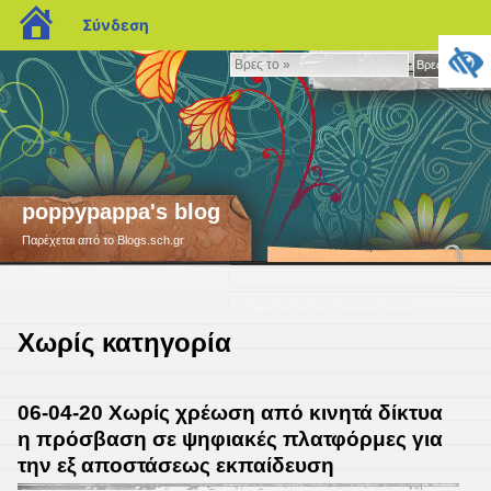
blogs.sch.gr
Σύνδεση
Βρες
Βρες το »
το
»
poppypappa's blog
Παρέχεται από το Blogs.sch.gr
Χωρίς κατηγορία
06-04-20 Χωρίς χρέωση από κινητά δίκτυα
η πρόσβαση σε ψηφιακές πλατφόρμες για
την εξ αποστάσεως εκπαίδευση