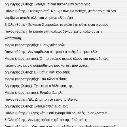
Δημήτρης (θύτης): Εντάξει θα ‘ναι εύκολο μην ανησυχείς.
Γιάννα (θύτης): Οκ ευχαριστώ. Νομίζω πως θα πετύχει, μετά από αυτό δεν
νομίζω να αντέξει άλλο και να μείνει εδώ πέρα.
Στέλλα (θύτης): Σε καμιά 2 μερούλες το πολύ έχει φύγει είναι σίγουρο.
Γιάννα (θύτης): Το ελπίζω γιατί αλλιώς δεν αντέχεται άλλο αυτή η
κατάσταση.
Μαρία (παρατηρητής): Τι συζητάτε εδώ;
Γιάννα (θύτης): Δεν νομίζω να σ’ αφορά τι συζητάμε εμείς εδώ.
Μαρία (παρατηρητής): Ότι το σχολείο αφορά όλους και πριν είδα ένα
περιστατικό με μια συμμαθήτριά μας και δεν μου άρεσε.
Δημήτρης (θύτης): Συμβαίνει κάτι κορίτσια;
Μαρία (παρατηρητής): Εσύ τώρα τι είσαι;
Δημήτρης (θύτης): Εγώ είμαι ο ξάδερφός της.
Μαρία (παρατηρητής): Εντάξει έλα, έλα.
Γιάννα (θύτης): Έλα Δημήτρη το έχω υπό έλεγχο.
Δημήτρης (θύτης): Εντάξει απλά είμαι εδώ.
Γιάννα (θύτης): Έλεγες κάτι; Γιατί έχουμε και δουλειές μη σε κρατάμε.
Στέλλα (θύτης): Δεν μας αρέσει η φάτσα της. Εσύ τι θες;
Γιάννα (θύτης): …Και στην τελική μας κλέβει και τους βαθμούς η φυτούκλα.