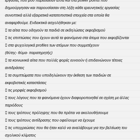
εργασίες που μου παρέδωσαν αλλά και στα power points που
CYB
δημιούργησαν και παρουσίασαν στη λήξη κάθε ερευνητικής εργασίας
BULL
συνοπτικά αλλά εξαιρετικά κατατοπιστικά στοιχεία στα οποία θα
αναφερθούμε. Ενδεικτικά ασχολήθηκαν με:
 τα αίτια που οδηγούν τα παιδιά σε εκδηλώσεις εκφοβισμού
 τις επιπτώσεις που έχουν αυτά τα φαινόμενα στα άτομα που εκφοβίζονται
 στα ψυχολογικά profiles των ατόμων που συμμετέχουν
(θύτης- θύμα- παρατηρητής)
 τα κοινωνικά αίτια που πολλές φορές ευνοούν ή επιδεινώνουν τέτοιες
αντιδράσεις
 τα συμπτώματα που υποδηλώνουν την έκθεση των παιδιών σε
εκφοβιστικές καταστάσεις
 τις μορφές εκφοβισμού
 τους λόγους που τα φαινόμενα έχουν διαφοροποιηθεί σε σχέση με άλλες
περιόδους
 τους τρόπους πρόληψης που θα πρέπει να ακολουθήσουμε
 τους τρόπους αντίδρασης που οφείλουμε να έχουμε
 τις υποχρεώσεις που θα ήταν καλό να αναλάβουμε για την βελτίωση του
σχολικού κλίματος