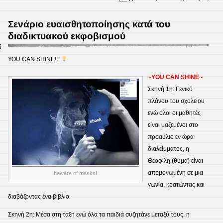
Σενάριο ευαισθητοποίησης κατά του
διαδικτυακού εκφοβισμού
5
ΥΟU CAN SHINE!
:
~YOU CAN SHINE~
Σκηνή 1η: Γενικό
πλάνου του σχολείου
ενώ όλοι οι μαθητές
είναι μαζεμένοι στο
προαύλιο εν ώρα
διαλείμματος, η
Θεοφίλη (θύμα) είναι
απομονωμένη σε μια
beware of masks!
γωνία, κρατώντας και
διαβάζοντας ένα βιβλίο.
Σκηνή 2η: Μέσα στη τάξη ενώ όλα τα παιδιά συζητάνε μεταξύ τους, η