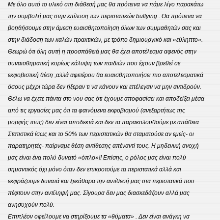
Με όλο αυτό το υλικό στη διάθεσή μας θα πρότεινα να πάμε λίγο παρακάτω
την συμβολή μας στην επίλυση των περιστατικών bullying . Θα πρότεινα να
βοηθήσουμε στην άμεση ευαισθητοποίηση όλων των συμμαθητών σας και
στην διάδοση των καλών πρακτικών, με τρόπο δημιουργικό και «εύληπτο».
Θεωρώ ότι όλη αυτή η προσπάθειά μας θα έχει αποτέλεσμα αφενός στην
συναισθηματική κυρίως κάλυψη των παιδιών που έχουν βρεθεί σε
εκφοβιστική θέση ,αλλά αφετέρου θα ευαισθητοποιήσει πιο αποτελεσματικά
όσους μέχρι τώρα δεν ήξεραν τι να κάνουν και επέλεγαν να μην αντιδρούν.
Θέλω να έχετε πάντα στο νου σας ότι έχουμε αποφασίσει και αποδείξει μέσα
από τις εργασίες μας ότι τα φαινόμενα εκφοβισμού (ανεξαρτήτως της
μορφής τους) δεν είναι αποδεκτά και δεν τα παρακολουθούμε με απάθεια .
Στατιστικά ίσως και το 50% των περιστατικών θα σταματούσε αν εμείς- οι
παρατηρητές- παίρναμε θέση αντίθεσης απέναντί τους. Η μηδενική ανοχή
μας είναι ένα πολύ δυνατό «όπλο»!! Επίσης, ο ρόλος μας είναι πολύ
σημαντικός όχι μόνο όταν δεν επικροτούμε τα περιστατικά αλλά και
εκφράζουμε δυνατά και ξεκάθαρα την αντίθεσή μας στα περιστατικά που
πέφτουν στην αντίληψή μας. Σίγουρα δεν μας διασκεδάζουν αλλά μας
ανησυχούν πολύ.
Επιπλέον οφείλουμε να στηρίξουμε τα «θύματα» . Δεν είναι ανάγκη να