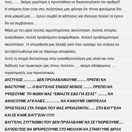
για
τους……. Ακόμη χειρότερη η προσπάθεια να δικαιολογήσετε τον αριθμό!!
την
Η επόμενη ήταν όταν στις συζητήσεις μας φάνηκε ότι τέτοια φαινόμενα δεν
εξ
είναι μακριά μας….. έχουν συμβεί σε κάποιους και σίγουρα πολλοί τα έχουν
αποσ
δει να συμβαίνουν…
εκπα
Μέρα με την μέρα πολλές εκμυστηρεύσεις ακούστηκαν ,πολλές ιστορίες
αναλύθηκαν, πολλά προβλήματα αναφέρθηκαν, πολλοί προβληματισμοί
ακούστηκαν . Η στοχοθεσία μας άλλαξε γιατί όλοι νιώσαμε την ανάγκη να
αυτοβελτιωθούμε και να πάρουμε αποφάσεις.
Αυτή τη στιγμή δουλεύουμε στην ευαισθητοποίηση μας αλλά και στην
διάδοση των πρακτικών μας στους πολλούς …. ακόμη αδιάφορους ….
παρατηρητές των περιστατικών.
ΔΥΣΤΥΧΩΣ ……….. ΔΕΝ ΠΡΟΛΑΒΑΙΝΟΥΜΕ…….. ΠΡΕΠΕΙ ΝΑ
ΒΙΑΣΤΟΥΜΕ ….. Ο ΒΑΓΓΕΛΗΣ ΕΝΙΩΣΕ ΜΟΝΟΣ …….. ΠΡΕΠΕΙ ΝΑ
ΥΨΩΣΟΥΜΕ ΤΗ ΦΩΝΗ ΜΑΣ “ΕΙΜΑΣΤΕ ΕΔΩ ΓΙΑ ΕΣΑΣ” …….. ΝΑ
ΑΝΟΙΞΟΥΜΕ ΑΓΚΑΛΙΕΣ…………. ΝΑ ΚΑΝΟΥΜΕ ΟΜΠΡΕΛΛΑ
ΠΡΟΣΤΑΣΙΑΣ ΣΤΑ ΠΑΙΔΙΑ ΠΟΥ ΜΑΣ ΧΡΕΙΑΖΟΝΤΑΙ…… ΣΤΟ ΒΑΓΓΈΛΗ
ΚΑΙ ΣΕ ΚΑΘΕ ΒΑΓΓΈΛΗ !!!!!!!
ΒΑΓΓΕΛΗ, ΣΥΓΓΝΩΜΗ ΠΟΥ ΔΕΝ ΠΡΟΛΑΒΑΜΕ ΝΑ ΣΕ ΓΝΩΡΙΣΟΥΜΕ….
ΕΛΠΙΖΩ ΠΩΣ ΘΑ ΜΠΟΡΕΣΟΥΜΕ ΣΤΟ ΜΕΛΛΟΝ ΝΑ ΣΤΑΘΟΎΜΕ ΔΙΠΛΑ