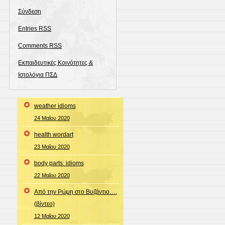
Σύνδεση
Entries
RSS
Comments
RSS
Εκπαιδευτικές Κοινότητες &
Ιστολόγια ΠΣΔ
weather idioms
24 Μαΐου 2020
health wordart
23 Μαΐου 2020
body parts: idioms
22 Μαΐου 2020
Από την Ρώμη στο Βυζάντιο….
(βίντεο)
12 Μαΐου 2020