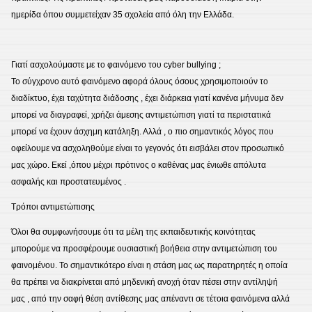
ημερίδα όπου συμμετείχαν 35 σχολεία από όλη την Ελλάδα.
Γιατί ασχολούμαστε με το φαινόμενο του cyber bullying ;
Το σύγχρονο αυτό φαινόμενο αφορά όλους όσους χρησιμοποιούν το
διαδίκτυο, έχει ταχύτητα διάδοσης , έχει διάρκεια γιατί κανένα μήνυμα δεν
μπορεί να διαγραφεί, χρήζει άμεσης αντιμετώπιση γιατί τα περιστατικά
μπορεί να έχουν άσχημη κατάληξη. Αλλά , ο πιο σημαντικός λόγος που
οφείλουμε να ασχοληθούμε είναι το γεγονός ότι εισβάλει στον προσωπικό
μας χώρο. Εκεί ,όπου μέχρι πρότινος ο καθένας μας ένιωθε απόλυτα
ασφαλής και προστατευμένος .
Τρόποι αντιμετώπισης
Όλοι θα συμφωνήσουμε ότι τα μέλη της εκπαιδευτικής κοινότητας
μπορούμε να προσφέρουμε ουσιαστική βοήθεια στην αντιμετώπιση του
φαινομένου. Το σημαντικότερο είναι η στάση μας ως παρατηρητές η οποία
θα πρέπει να διακρίνεται από μηδενική ανοχή όταν πέσει στην αντίληψή
μας , από την σαφή θέση αντίθεσης μας απέναντι σε τέτοια φαινόμενα αλλά