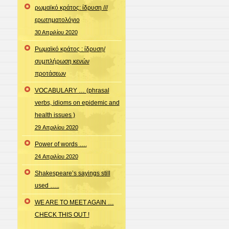
ρωμαϊκό κράτος: ίδρυση ///
ερωτηματολόγιο
30 Απριλίου 2020
Ρωμαϊκό κράτος : ίδρυση/
συμπλήρωση κενών
προτάσεων
VOCABULARY … (phrasal
verbs, idioms on epidemic and
health issues )
29 Απριλίου 2020
Power of words ….
24 Απριλίου 2020
Shakespeare’s sayings still
used …..
WE ARE TO MEET AGAIN …
CHECK THIS OUT !