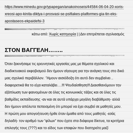
https://www.minedu.gov.gr/ypapegan/anakoinoseis/44584-06-04-20-xoris-
xreosi-apo-kinita-diktya-i-prosvasi-se-psifiakes-platformes-gia-tin-eks-
apostaseos-ekpaidefsi-3
στο
κάτω από:
Χωρίς κατηγορία
| |
Δεν επιτρέπεται σχολιασμός
06-
04-
ΣΤΟΝ ΒΑΓΓΕΛΗ……..
20
Χωρί
Όταν ξεκινήσαμε τις ερευνητικές εργασίες μας με θέματα σχολικού και
χρέω
διαδικτυακού εκφοβισμού δεν ήμουν σίγουρη για την ανάγκη τους στο δικό
από
μας σχολικό περιβάλλον. ¨Ήμουν αισιόδοξη ότι αυτό δεν συμβαίνει ..
κινητ
διαφορετικά θα το είχα καταλάβει….!!! Ψευδαίσθηση!!! Διαισθανόμουν την
δίκτυ
εξάπλωση των φαινομένων σε όλες τις κοινωνικές τάξεις και σε όλες τις
η
βαθμίδες εκπαίδευσης -αν και σε αυτά υπάρχει μεγάλη διαβάθμιση- αλλά
πρόσ
δεν ήμουν απόλυτα πεπεισμένη ότι μπορεί να έχει συμβεί σε μαθητές μου.
σε
Η πρώτη μου απογοήτευση ήρθε όταν έμαθα από τους μαθητές -εσάς
ψηφι
δηλαδή- τον αριθμό των “φίλων” που έχετε στα διάφορα δίκτυα, τα κριτήρια
πλατ
επιλογής τους (???) και το είδος των επαφών που διατηρείτε μαζί