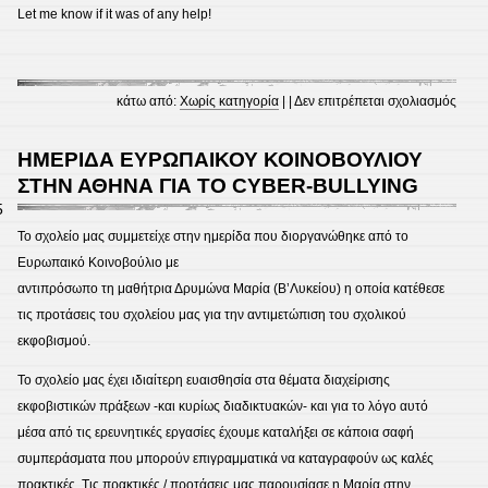
Let me know if it was of any help!
στο
κάτω από:
Χωρίς κατηγορία
| |
Δεν επιτρέπεται σχολιασμός
revie
colou
ΗΜΕΡΙΔΑ ΕΥΡΩΠΑΙΚΟΥ ΚΟΙΝΟΒΟΥΛΙΟΥ
idio
ΣΤΗΝ ΑΘΗΝΑ ΓΙΑ ΤΟ CYBER-BULLYING
5
Το σχολείο μας συμμετείχε στην ημερίδα που διοργανώθηκε από το
Ευρωπαικό Κοινοβούλιο με
αντιπρόσωπο τη μαθήτρια Δρυμώνα Μαρία (Β’Λυκείου) η οποία κατέθεσε
τις προτάσεις του σχολείου μας για την αντιμετώπιση του σχολικού
εκφοβισμού.
Το σχολείο μας έχει ιδιαίτερη ευαισθησία στα θέματα διαχείρισης
εκφοβιστικών πράξεων -και κυρίως διαδικτυακών- και για το λόγο αυτό
μέσα από τις ερευνητικές εργασίες έχουμε καταλήξει σε κάποια σαφή
συμπεράσματα που μπορούν επιγραμματικά να καταγραφούν ως καλές
πρακτικές. Τις πρακτικές / προτάσεις μας παρουσίασε η Μαρία στην