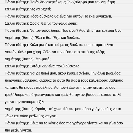
Γιάννα (θύτης): Ποιόν δεν σκεφτήκαμε; Τον ξάδερφό μου τον Δημήτρη.
Στέλλα (θύτης): Λες να δεχτεί;
Γιάννα (θύτης): Πόσο δύσκολο θα είναι για αυτόν; Το έχει ξανακάνει.
Στέλλα (θύτης): Ωραία, θες να τον φωνάξουμε;
Γιάννα (θύτης): Να τον φωνάξουμε. Πού είναι? Ααα, Δημήτρη έρχεσαι λίγο;
Δημήτρης (θύτης): Έλα τι θες; Έχω και δουλειές.
Γιάννα (θύτης): Καλά μωρέ και εσύ με τις δουλειές σου, σταμάτα λίγο.
Λοιπόν, θέλω μια χάρη. Θέλω να την πέσεις στο φυτό της τάξης.
Δημήτρης (θύτης): Στο φυτό;
Στέλλα (θύτης): Εντάξει δεν είναι πολύ δύσκολο.
Γιάννα (θύτης): Ναι ρε παιδί μου, άκου έχουμε σχέδιο. Την άλλη βδομάδα
παίρνουμε βαθμούς. Κλασικά το φυτό θα πάρει τους καλύτερους βαθμούς
και εμείς θα έχουμε πρόβλημα. Λοιπόν θέλω να της την πέσεις, να σας
τραβήξουμε καμιά φωτογραφία και εμείς θα την ανεβάσουμε κάπου, απλά
για να την κάνουμε ρεζίλι.
Δημήτρης (θύτης): Ωραία,.. το’ χω απλά πες μου πόσο γρήγορα θες να το
κάνω και πόσο ρεζίλι θες να γίνει;
Γιάννα (θύτης): Θέλω να το κάνεις όσο πιο γρήγορα γίνεται και να γίνει όσο
πιο ρεζίλι γίνεται.