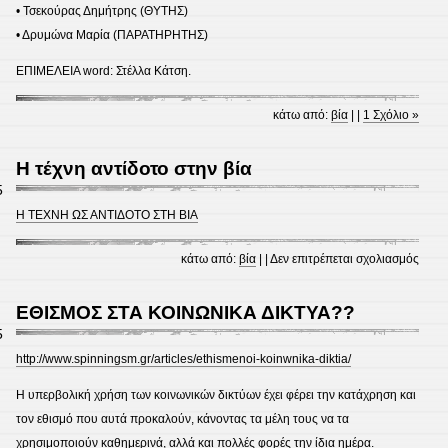
• Τσεκούρας Δημήτρης (ΘΥΤΗΣ)
• Δρυμώνα Μαρία (ΠΑΡΑΤΗΡΗΤΗΣ)
ΕΠΙΜΕΛΕΙΑ word: Στέλλα Κάτση.
κάτω από:
βία
| |
1 Σχόλιο »
Η τέχνη αντίδοτο στην βία
5
Η ΤΕΧΝΗ ΩΣ ΑΝΤΙΔΟΤΟ ΣΤΗ ΒΙΑ
στο
κάτω από:
βία
| |
Δεν επιτρέπεται σχολιασμός
Η
τέχνη
ΕΘΙΣΜΟΣ ΣΤΑ ΚΟΙΝΩΝΙΚΑ ΔΙΚΤΥΑ??
αντίδ
5
στην
http://www.spinningsm.gr/articles/ethismenoi-koinwnika-diktia/
βία
Η υπερβολική χρήση των κοινωνικών δικτύων έχει φέρει την κατάχρηση και
τον εθισμό που αυτά προκαλούν, κάνοντας τα μέλη τους να τα
χρησιμοποιούν καθημερινά, αλλά και πολλές φορές την ίδια ημέρα.