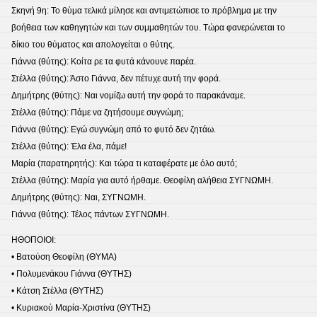
Σκηνή 9η: Το θύμα τελικά μίλησε και αντιμετώπισε το πρόβλημα με την
βοήθεια των καθηγητών και των συμμαθητών του. Τώρα φανερώνεται το
δίκιο του θύματος και απολογείται ο θύτης.
Γιάννα (θύτης): Κοίτα ρε τα φυτά κάνουνε παρέα.
Στέλλα (θύτης): Άστο Γιάννα, δεν πέτυχε αυτή την φορά.
Δημήτρης (θύτης): Ναι νομίζω αυτή την φορά το παρακάναμε.
Στέλλα (θύτης): Πάμε να ζητήσουμε συγνώμη;
Γιάννα (θύτης): Εγώ συγνώμη από το φυτό δεν ζητάω.
Στέλλα (θύτης): Έλα έλα, πάμε!
Μαρία (παρατηρητής): Και τώρα τι καταφέρατε με όλο αυτό;
Στέλλα (θύτης): Μαρία για αυτό ήρθαμε. Θεοφίλη αλήθεια ΣΥΓΝΩΜΗ.
Δημήτρης (θύτης): Ναι, ΣΥΓΝΩΜΗ.
Γιάννα (θύτης): Τέλος πάντων ΣΥΓΝΩΜΗ.
ΗΘΟΠΟΙΟΙ:
• Βατούση Θεοφίλη (ΘΥΜΑ)
• Πολυμενάκου Γιάννα (ΘΥΤΗΣ)
• Κάτση Στέλλα (ΘΥΤΗΣ)
• Κυριακού Μαρία-Χριστίνα (ΘΥΤΗΣ)