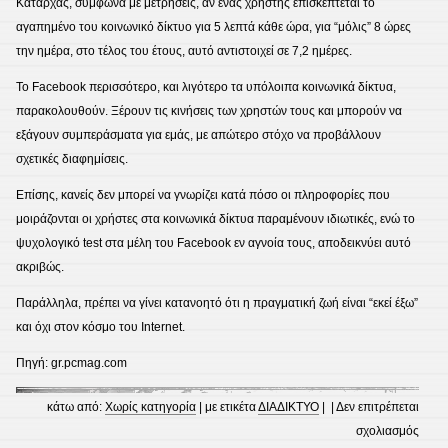
Καταρχάς, σύμφωνα με μετρήσεις, αν ένας χρήστης επισκέπτεται το
αγαπημένο του κοινωνικό δίκτυο για 5 λεπτά κάθε ώρα, για “μόλις” 8 ώρες
την ημέρα, στο τέλος του έτους, αυτό αντιστοιχεί σε 7,2 ημέρες.
Το Facebook περισσότερο, και λιγότερο τα υπόλοιπα κοινωνικά δίκτυα,
παρακολουθούν. Ξέρουν τις κινήσεις των χρηστών τους και μπορούν να
εξάγουν συμπεράσματα για εμάς, με απώτερο στόχο να προβάλλουν
σχετικές διαφημίσεις.
Επίσης, κανείς δεν μπορεί να γνωρίζει κατά πόσο οι πληροφορίες που
μοιράζονται οι χρήστες στα κοινωνικά δίκτυα παραμένουν ιδιωτικές, ενώ το
ψυχολογικό test στα μέλη του Facebook εν αγνοία τους, αποδεικνύει αυτό
ακριβώς.
Παράλληλα, πρέπει να γίνει κατανοητό ότι η πραγματική ζωή είναι “εκεί έξω”
και όχι στον κόσμο του Internet.
Πηγή: gr.pcmag.com
κάτω από:
Χωρίς κατηγορία
| με ετικέτα
ΔΙΑΔΙΚΤΥΟ
| |
Δεν επιτρέπεται
στο
σχολιασμός