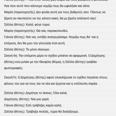
Άσε που αυτό που κάνουμε νομίζω πως θα ωφελήσει και σένα.
Μαρία (παρατηρητής): Δεν φταίει αυτή για τους βαθμούς σου. Πάντως να
ξέρετε αν σκοπεύετε να της κάνετε κακό, θα με βρείτε απέναντί σας!
Στέλλα (θύτης): Καλά, φύγε τώρα.
Μαρία (παρατηρητής): Θα σας παρακολουθώ.
Γιάννα (θύτης): Ναι ναι, εντάξει ανατριχιάσαμε. Νομίζω πως θα ‘ναι η
επόμενη, δεν θα μου την γλυτώσει έτσι αυτή.
Στέλλα (θύτης): Το μόνο σίγουρο.
Σκηνή 6η: Την επόμενη μέρα το σχέδιο μπαίνει σε εφαρμογή. Ο Δημήτρης
(θύτης) ενώ μιλάει με την Θεοφίλη (θύμα), η Στέλλα (θύτης) τραβάει
φωτογραφίες.
Σκηνή7η: Ο Δημήτρης (θύτης) αφού ολοκλήρωσε το σχέδιο πηγαίνει στους
φίλους του για να τους πει τα νέα και έρχεται και η υπόλοιπη παρέα.
Στέλλα (θύτης): Δημήτρη το έκανες; Όλα καλά;
Δημήτρης (θύτης): Ναι μια χαρά.
Γιάννα (θύτης): Εσύ τράβηξες καμία καλή;
Στέλλα (θύτης): Τράβηξα πολλές, τώρα θα διαλέξουμε.