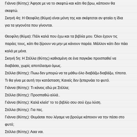
Γιάννα (θύτης): Άφησε με να το σκεφτώ και κάτι θα βρω, κάποιον θα
σκεφτώ.
Σκηνή 4η: Η Θεοφίλη (θύμα) είναι μόνη της και σκέφτεται αν φταίει η ίδια
για τα γεγονότα που γίνονται.
Θεοφίλη (θύμα): Πάλι καλά που έχω και τα βιβλία μου. Όλοι έχουν τις
παρέες τους, κάτι θα ξέρουν να μην με κάνουν παρέα. Μάλλον κάτι δεν πάει
καλά με μένα.
Σκηνή 5η: Η Στέλλα (θύτης) καθισμένη σε ένα παγκάκι προσπαθεί να
διαβάσει, χωρίς αποτέλεσμα όμως.
Στέλλα (θύτης): Πωω δεν μπορώ να τα μάθω όλο διαβάζω διαβάζω, τίποτα.
Τι θα γίνει με αυτή την κατάσταση; Κανείς δεν ξεπερνάει το φυτό.
Γιάννα (θύτης): Τι κάνεις εδώ ρε Στέλλα;
Στέλλα (θύτης): Προσπαθώ αλλά..
Γιάννα (θύτης): Καλά κλείσ’ το το βιβλίο σου σού έχω λύση.
Στέλλα (θύτης): Για πες.
Γιάννα (θύτης): Θυμάσαι που λέγαμε να βρούμε κάποιον να την πέσει στο
φυτό;
Στέλλα (θύτης): Ααα ναι.