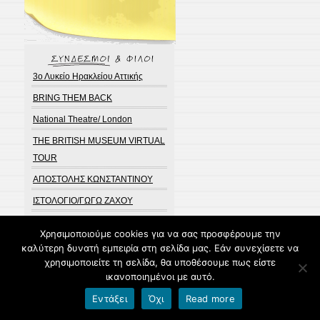
3ο Λυκείο Ηρακλείου Αττικής
BRING THEM BACK
National Theatre/ London
THE BRITISH MUSEUM VIRTUAL
TOUR
ΑΠΟΣΤΟΛΗΣ ΚΩΝΣΤΑΝΤΙΝΟΥ
ΙΣΤΟΛΟΓΙΟ/ΓΩΓΩ ΖΑΧΟΥ
ΥΠΟΥΡΓΕΙΟ ΠΑΙΔΕΙΑΣ
Χρησιμοποιούμε cookies για να σας προσφέρουμε την
Φιλο-λογικό Ιστολόγιο
καλύτερη δυνατή εμπειρία στη σελίδα μας. Εάν συνεχίσετε να
χρησιμοποιείτε τη σελίδα, θα υποθέσουμε πως είστε
ικανοποιημένοι με αυτό.
Σύνδεση
Εντάξει
Όχι
Read more