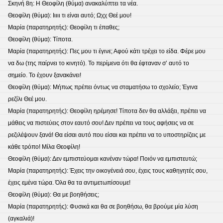
Σκηνή 8η: Η Θεοφίλη (θύμα) ανακαλύπτει τα νέα.
Θεοφίλη (θύμα): Ιιιιι τι είναι αυτό; Ωχχ Θεέ μου!
Μαρία (παρατηρητής): Θεοφίλη τι έπαθες;
Θεοφίλη (θύμα): Τίποτα.
Μαρία (παρατηρητής): Πες μου τι έγινε; Αφού κάτι τρέχει το είδα. Φέρε μου
να δω (της παίρνει το κινητό). Το περίμενα ότι θα έφταναν σ’ αυτό το
σημείο. Το έχουν ξανακάνει!
Θεοφίλη (θύμα): Μήπως πρέπει όντως να σταματήσω το σχολείο; Έγινα
ρεζίλι Θεέ μου.
Μαρία (παρατηρητής): Θεοφίλη ηρέμησε! Τίποτα δεν θα αλλάξει, πρέπει να
μάθεις να πιστεύεις στον εαυτό σου! Δεν πρέπει να τους αφήσεις να σε
ρεζιλέψουν ξανά! Θα είσαι αυτό που είσαι και πρέπει να το υποστηρίζεις με
κάθε τρόπο! Μίλα Θεοφίλη!
Θεοφίλη (θύμα): Δεν εμπιστεύομαι κανέναν τώρα! Ποιόν να εμπιστευτώ;
Μαρία (παρατηρητής): Έχεις την οικογένειά σου, έχεις τους καθηγητές σου,
έχεις εμένα τώρα. Όλα θα τα αντιμετωπίσουμε!
Θεοφίλη (θύμα): Θα με βοηθήσεις;
Μαρία (παρατηρητής): Φυσικά και θα σε βοηθήσω, θα βρούμε μία λύση
(αγκαλιά)!