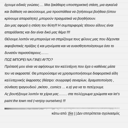
έχουμε ειδικές γνώσεις…. Μια ξεκάθαρη υποστηρικτική στάση, μια αγκαλιά
και διάθεση να ακούσουμε, μια προσπάθεια να ζητήσουμε βοήθεια (όπου
κρίνουμε απαραίτητο) ,μπορούν πραγματικά να βοηθήσουν.
Δεν μας αφορά η στάση του θύτη!!! Η συμπεριφορές τέτοιου είδους είναι
απαράδεκτες και δεν είναι δικό μας θέμα !!!!
Θέλουμε λοιπόν να μπορούμε να στηρίζουμε τους φίλους μας που δέχονται
εκφοβιστικές πράξεις ή και μηνύματα και να ευαισθητοποίησουμε όσο το
δυνατόν περισσότερους…….
ΠΩΣ ΜΠΟΡΕΙ ΝΑ ΓΙΝΕΙ ΑΥΤΌ?
Πρότασή μου είναι να αφήσουμε τον καλλιτέχνη που έχει ο καθένας μέσα
του να εκφραστεί. Θα μπορούσαμε να χρησιμοποιήσουμε διαφορετικά είδη
καλλιτεχνικής έκφρασης (θέατρο: συγγραφή σεναρίων, δραματοποίηση ,
σύνθεση τραγουδιού ,σκίτσο , comics … κ.α) για να το πετύχουμε.
Ας βουτήξουμε λοιπόν τα χέρια μας…….. στα πολύχρωμα χρώματα και let’s
paint the town red (=enjoy ourselves) !!!
στο
κάτω από:
βία
| |
Δεν επιτρέπεται σχολιασμός
ΕΙΣΑ
ΣΗΜ