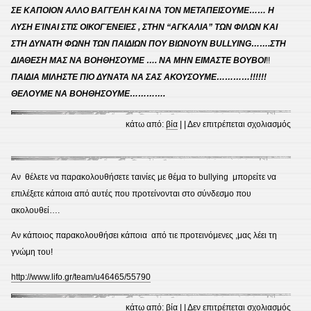
ΣΕ ΚΑΠΟΙΟΝ ΑΛΛΟ ΒΑΓΓΕΛΗ ΚΑΙ ΝΑ ΤΟΝ ΜΕΤΑΠΕΙΣΟΥΜΕ…… Η
ΛΥΣΗ ΕΊΝΑΙ ΣΤΙΣ ΟΙΚΟΓΈΝΕΙΕΣ , ΣΤΗΝ “ΑΓΚΑΛΙΑ” ΤΩΝ ΦΙΛΩΝ ΚΑΙ
ΣΤΗ ΔΥΝΑΤΗ ΦΩΝΗ ΤΩΝ ΠΑΙΔΙΩΝ ΠΟΥ ΒΙΩΝΟΥΝ BULLYING…….ΣΤΗ
ΔΙΑΘΕΣΗ ΜΑΣ ΝΑ ΒΟΗΘΗΣΟΥΜΕ …. ΝΑ ΜΗΝ ΕΙΜΑΣΤΕ ΒΟΥΒΟΙ
!!
ΠΑΙΔΙΑ ΜΙΛΗΣΤΕ ΠΙΟ ΔΥΝΑΤΑ ΝΑ ΣΑΣ ΑΚΟΥΣΟΥΜΕ…………!!!!!!
ΘΕΛΟΥΜΕ ΝΑ ΒΟΗΘΗΣΟΥΜΕ………….
στο
κάτω από:
βία
| |
Δεν επιτρέπεται σχολιασμός
ΣΤΟ
ΒΑΓ
Αν θέλετε να παρακολουθήσετε ταινίες με θέμα το bullying μπορείτε να
επιλέξετε κάποια από αυτές που προτείνονται στο σύνδεσμο που
ακολουθεί….
Αν κάποιος παρακολουθήσει κάποια από τιε προτεινόμενες ,μας λέει τη
γνώμη του!
http://www.lifo.gr/team/u46465/55790
στο
κάτω από:
βία
| |
Δεν επιτρέπεται σχολιασμός