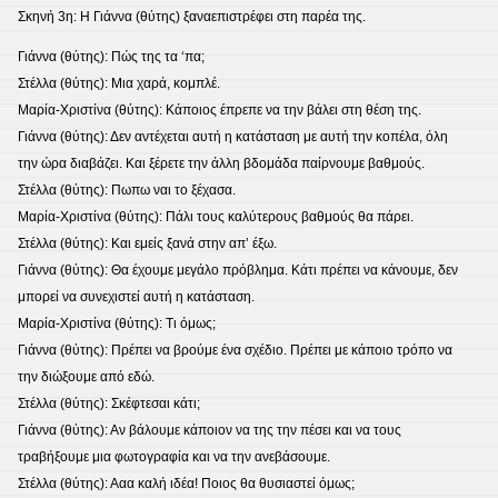
Σκηνή 3η: Η Γιάννα (θύτης) ξαναεπιστρέφει στη παρέα της.
Γιάννα (θύτης): Πώς της τα ‘πα;
Στέλλα (θύτης): Μια χαρά, κομπλέ.
Mαρία-Χριστίνα (θύτης): Κάποιος έπρεπε να την βάλει στη θέση της.
Γιάννα (θύτης): Δεν αντέχεται αυτή η κατάσταση με αυτή την κοπέλα, όλη
την ώρα διαβάζει. Και ξέρετε την άλλη βδομάδα παίρνουμε βαθμούς.
Στέλλα (θύτης): Πωπω ναι το ξέχασα.
Mαρία-Χριστίνα (θύτης): Πάλι τους καλύτερους βαθμούς θα πάρει.
Στέλλα (θύτης): Και εμείς ξανά στην απ’ έξω.
Γιάννα (θύτης): Θα έχουμε μεγάλο πρόβλημα. Κάτι πρέπει να κάνουμε, δεν
μπορεί να συνεχιστεί αυτή η κατάσταση.
Mαρία-Χριστίνα (θύτης): Τι όμως;
Γιάννα (θύτης): Πρέπει να βρούμε ένα σχέδιο. Πρέπει με κάποιο τρόπο να
την διώξουμε από εδώ.
Στέλλα (θύτης): Σκέφτεσαι κάτι;
Γιάννα (θύτης): Αν βάλουμε κάποιον να της την πέσει και να τους
τραβήξουμε μια φωτογραφία και να την ανεβάσουμε.
Στέλλα (θύτης): Ααα καλή ιδέα! Ποιος θα θυσιαστεί όμως;