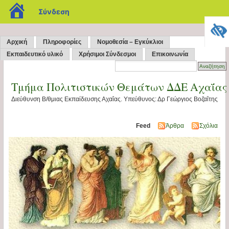
blogs.sch.gr
Σύνδεση
Αρχική
Πληροφορίες
Νομοθεσία – Εγκύκλιοι
Εκπαιδευτικό υλικό
Χρήσιμοι Σύνδεσμοι
Επικοινωνία
Τμήμα Πολιτιστικών Θεμάτων ΔΔΕ Αχαΐας
Διεύθυνση Β/θμιας Εκπαίδευσης Αχαΐας. Υπεύθυνος: Δρ Γεώργιος Βοζαΐτης
Feed
Άρθρα
Σχόλια