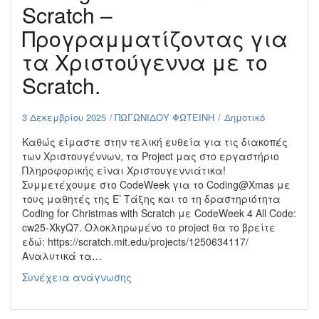
Scratch –
Προγραμματίζοντας για
τα Χριστούγεννα με το
Scratch.
3 Δεκεμβρίου 2025
ΠΩΓΩΝΙΔΟΥ ΦΩΤΕΙΝΗ
Δημοτικό
Καθώς είμαστε στην τελική ευθεία για τις διακοπές
των Χριστουγέννων, τα Project μας στο εργαστήριο
Πληροφορικής είναι Χριστουγεννιάτικα!
Συμμετέχουμε στο CodeWeek για το Coding@Xmas με
τους μαθητές της Ε’ Τάξης και το τη δραστηριότητα
Coding for Christmas with Scratch με CodeWeek 4 All Code:
cw25-XkyQ7. Ολοκληρωμένο το project θα το βρείτε
εδώ: https://scratch.mit.edu/projects/1250634117/
Αναλυτικά τα…
Coding
Συνέχεια ανάγνωσης
for
Christmas