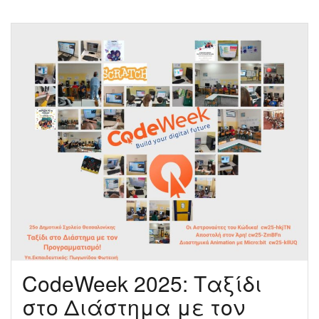
with
Scratch
–
Προγραμματίζοντας
για
τα
Χριστούγεννα
με
το
Scratch.
CodeWeek 2025: Ταξίδι
στο Διάστημα με τον