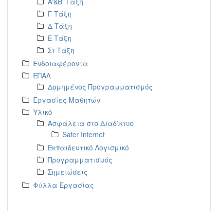
Α'&Β' Τάξη
Γ Τάξη
Δ Τάξη
Ε Τάξη
Στ Τάξη
Ενδοιαφέροντα
ΕΠΑΛ
Δομημένος Προγραμματισμός
Εργασίες Μαθητών
Υλικό
Ασφάλεια στο Διαδίκτυο
Safer Internet
Εκπαιδευτικό Λογισμικό
Προγραμματισμός
Σημειώσεις
Φύλλα Εργασίας