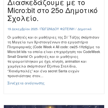
Διασκεδάζουμε με το
Micro:bit στο 25ο Δημοτικό
Σχολείο.
19 Δεκεμβρίου 2025
ΠΩΓΩΝΙΔΟΥ ΦΩΤΕΙΝΗ
Δημοτικό
Οι μαθητές και οι μαθήτριες της Στ’ Τάξης σκόρπισαν
τη Μαγεία των Χριστουγέννων στο εργαστήριο
Πληροφορικής (Code Week 4 All code: cw25-1Hz6g)με τα
Micro:bit kits τα οποία είναι επιχορήγηση του CodeWeek
Small Grants! Οι μαθητές και οι μαθήτριες
πειραματίστηκαν με ήχο, κίνηση, animation και
χαμόγελα σκόρπισαν! Έξυπνα Στολίδια,
“Χιονόμπαλές” και ένα secret Santa ευχών
προυσιάστηκε στον…
Η
Συνέχεια ανάγνωσης
Μαγεία
των
Χριστουγέννων:
Δημιουργούμε
και