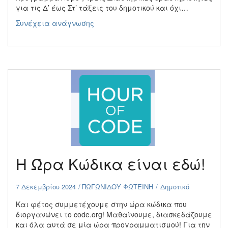
για τις Δ’ έως Στ’ τάξεις του δημοτικού και όχι…
CodeWeek
Συνέχεια ανάγνωσης
2025:
Ταξίδι
στο
Διάστημα
με
τον
Προγραμματισμό!
Η Ώρα Κώδικα είναι εδώ!
7 Δεκεμβρίου 2024
ΠΩΓΩΝΙΔΟΥ ΦΩΤΕΙΝΗ
Δημοτικό
Και φέτος συμμετέχουμε στην ώρα κώδικα που
διοργανώνει το code.org! Μαθαίνουμε, διασκεδάζουμε
και όλα αυτά σε μία ώρα προγραμματισμού! Για την