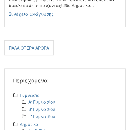
διασκεδάσετε παίζοντας! 25ο Δημοτικό…
Δημιουργώ
Συνέχεια ανάγνωσης
τα
δικά
μου
παιχνίδια
Πλοήγηση
στο
ΠΑΛΑΙΌΤΕΡΑ ΆΡΘΡΑ
Scratch
άρθρων
Περιεχόμενα
Γυμνάσιο
Α' Γυμνασίου
Β' Γυμνασίου
Γ' Γυμνασίου
Δημοτικό