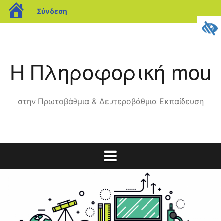
blogs.sch.gr
Σύνδεση
Μετάβαση
σε
περιεχόμενο
Η Πληροφορική mou
στην Πρωτοβάθμια & Δευτεροβάθμια Εκπαίδευση