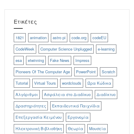
Ετικέτες
1821
animation
astro pi
code.org
codeEU
CodeWeek
Computer Science Unplugged
e-learning
esa
etwinning
Fake News
Impress
Pioneers Of The Computer Age
PowerPoint
Scratch
Tutorial
Virtual Tours
wordclouds
Ώρα Κώδικα
Αλγόριθμοι
Ασφάλεια στο Διαδίκυο
Διαδίκτυο
Δραστηριότητες
Εκπαιδευτικά Παιχνίδια
Επεξεργασία Κειμένου
Εργονομία
Ηλεκτρονική Βιβλιοθήκη
Θεωρία
Μουσεία