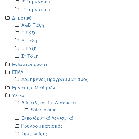
Β' Γυμνασίου
Γ' Γυμνασίου
Δημοτικό
Α'&Β' Τάξη
Γ Τάξη
Δ Τάξη
Ε Τάξη
Στ Τάξη
Ενδοιαφέροντα
ΕΠΑΛ
Δομημένος Προγραμματισμός
Εργασίες Μαθητών
Υλικό
Ασφάλεια στο Διαδίκτυο
Safer Internet
Εκπαιδευτικό Λογισμικό
Προγραμματισμός
Σημειώσεις