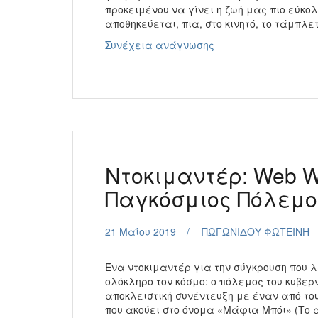
προκειμένου να γίνει η ζωή μας πιο εύκο
αποθηκεύεται, πια, στο κινητό, το τάμπλε
Ε’
Συνέχεια ανάγνωσης
&
Στ’
Τάξη:
The
Cloud
–
Το
Σύννεφο
Ντοκιμαντέρ: Web Wa
των
Προσωπικών
Παγκόσμιος Πόλεμο
Δεδομένων
21 Μαΐου 2019
ΠΩΓΩΝΙΔΟΥ ΦΩΤΕΙΝΗ
Ένα ντοκιμαντέρ για την σύγκρουση που 
ολόκληρο τον κόσμο: ο πόλεμος του κυβε
αποκλειστική συνέντευξη με έναν από τ
που ακούει στο όνομα «Μάφια Μπόι» (Το α