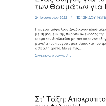
των Θαυμάτων για 
24 Ιανουαρίου 2022
ΠΩΓΩΝΙΔΟΥ ΦΩΤΕ
Η ημέρα ασφαλούς Διαδικτύου πλησιάζει.
με τη βοήθεια της παρακάτω έκδοσης της
κόσμο του διαδικτύου με τον παρόντα οδηγ
μαγεία του προγραμματισμού, και τον τρ
ασφαλή τρόπο. Μάθε πώς…
Ένας
Συνέχεια ανάγνωσης
Οδηγός
για
τον
Διαδικτυακό
Κόσμο
των
Θαυμάτων
για
Στ’ Τάξη: Αποκρυπ
Έξυπνα
Παιδιά.