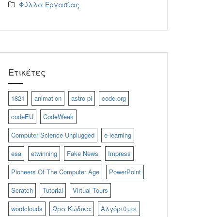
Φύλλα Εργασίας
Ετικέτες
1821
animation
astro pi
code.org
codeEU
CodeWeek
Computer Science Unplugged
e-learning
esa
etwinning
Fake News
Impress
Pioneers Of The Computer Age
PowerPoint
Scratch
Tutorial
Virtual Tours
wordclouds
Ώρα Κώδικα
Αλγόριθμοι