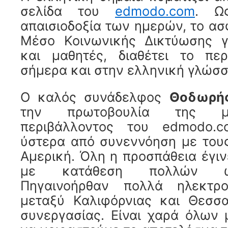
σελίδα του
edmodo.com
. Ω
απαισιοδοξία των ημερών, το α
Μέσο Κοινωνικής Δικτύωσης γι
και μαθητές, διαθέτει το πε
σήμερα και στην ελληνική γλώσσ
O καλός συνάδελφος
Θοδωρής
την πρωτοβουλία της μ
περιβάλλοντος του edmodo.c
ύστερα από συνεννόηση με του
Αμερική. Όλη η προσπάθεια έγι
με κατάθεση πολλών ωρ
Πηγαινοήρθαν πολλά ηλεκτρο
μεταξύ Καλιφόρνιας και Θεσσα
συνεργασίας. Είναι χαρά όλων