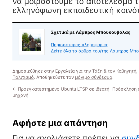
να μοιραστούμε το αποτελέσμα τ
ελληνόφωνη εκπαιδευτική κοινό
Σχετικά με Λάμπρος Μπουκουβάλας
Περισσότερες πληροφορίες
Δείτε όλα τα άρθρα του/της Λάμπρος Μ
Δημοσιεύθηκε στην
Εργαλεία για την Τάξη & τον Καθηγητή
,
Πολιτισμό
. Αποθηκεύστε τον
μόνιμο σύνδεσμο
.
←
Προεγκατεστημένο Ubuntu LTSP σε ιδεατή
Πρόσκληση σ
μηχανή
Αφήστε μια απάντηση
Για να σχολιάσετε πρέπει να
συνδ