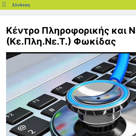
blogs.sch.gr
Σύνδεση
Μετάβαση
σε
Κέντρο Πληροφορικής και 
περιεχόμενο
(Κε.Πλη.Νε.Τ.) Φωκίδας