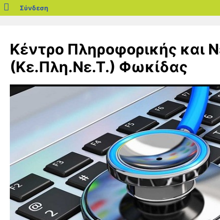
blogs.sch.gr
Σύνδεση
Μετάβαση
σε
Κέντρο Πληροφορικής και 
περιεχόμενο
(Κε.Πλη.Νε.Τ.) Φωκίδας