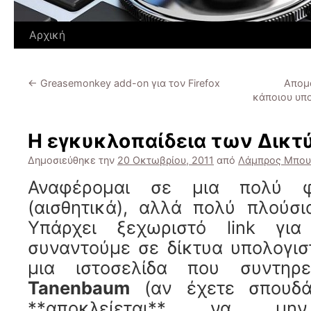
Αρχική
←
Greasemonkey add-on για τον Firefox
Απομ
κάποιου υπο
Η εγκυκλοπαίδεια των Δικτ
Δημοσιεύθηκε την
20 Οκτωβρίου, 2011
από
Λάμπρος Μπου
Αναφέρομαι σε μια πολύ φ
(αισθητικά), αλλά πολύ πλούσι
Υπάρχει ξεχωριστό link γ
συναντούμε σε δίκτυα υπολογισ
μια ιστοσελίδα που συντη
Tanenbaum
(αν έχετε σπουδά
**αποκλείεται** να μ