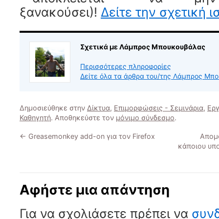
ξανακούσει)!
Δείτε την σχετική ι
Σχετικά με Λάμπρος Μπουκουβάλας
Περισσότερες πληροφορίες
Δείτε όλα τα άρθρα του/της Λάμπρος Μ
Δημοσιεύθηκε στην
Δίκτυα
,
Επιμορφώσεις - Σεμινάρια
,
Εργ
Καθηγητή
. Αποθηκεύστε τον
μόνιμο σύνδεσμο
.
←
Greasemonkey add-on για τον Firefox
Απομ
κάποιου υπο
Αφήστε μια απάντηση
Για να σχολιάσετε πρέπει να
συνδ