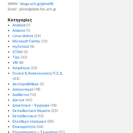
WWW :
blogs.sch.gr/plinetfk
Email :
plinet@dide.fok.sch.gr
Kατηγορίες
Android
(1)
Arduino
(1)
Linux distros
(24)
Microsoft Family
(13)
mySchool
(5)
STEM
(2)
Tips
(32)
VBI
(8)
Ασφάλεια
(23)
Γενικά & Ανακοινώσεις Π.Σ.Δ.
(43)
Δευτεροβάθμια
(2)
Διαγωνισμοί
(18)
Διαδίκτυο
(12)
Δίκτυα
(43)
Διοικητικά – Έγγραφα
(18)
Εκπαιδευτικά Θέματα
(23)
Εκπαιδευτικοί
(15)
Ελεύθερο λογισμικό
(55)
Επικαιρότητα
(54)
Επιμορφώσεις – Σεμινάρια
(21)