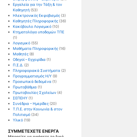
Εργαλεία για την Τάξη & τον
Καθηγητή
(53)
Ηλεκτρονικός Εκφοβισμός
(3)
Καθηγητές Πληροφορικής
(36)
Κακόβουλο Λογισμικό
(10)
Κτηματολόγιο υποδομών ΤΠΕ
(1)
Λογισμικό
(55)
Μαθήματα Πληροφορικής
(16)
Μαθητές
(8)
Οδηγοί – Εγχειρίδια
(1)
Π.Σ.Δ.
(2)
Πληροφοριακά Συστήματα
(2)
Προγραμματισμός Η/Υ
(9)
Προσωπικά δεδομένα
(1)
Πρωτοβάθμια
(1)
Πρωτοβουλίες Σχολείων
(4)
ΣΕΠΕΗΥ
(1)
Συνέδρια – Ημερίδες
(20)
Τ.Π.Ε. στην Κοινωνία & στον
Πολιτισμό
(34)
Υλικό
(19)
ΣΥΜΜΕΤΕΧΕΤΕ ΕΝΕΡΓΑ
Μπορείτε να αφήσετε το δικό