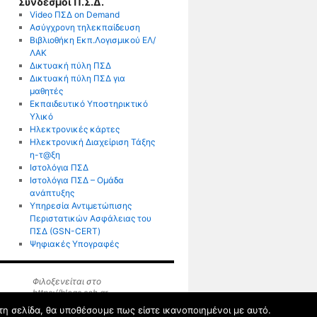
Σύνδεσμοι Π.Σ.Δ.
Video ΠΣΔ on Demand
Ασύγχρονη τηλεκπαίδευση
Βιβλιοθήκη Εκπ.Λογισμικού ΕΛ/
ΛΑΚ
Δικτυακή πύλη ΠΣΔ
Δικτυακή πύλη ΠΣΔ για
μαθητές
Εκπαιδευτικό Υποστηρικτικό
Υλικό
Ηλεκτρονικές κάρτες
Ηλεκτρονική Διαχείριση Τάξης
η-τ@ξη
Ιστολόγια ΠΣΔ
Ιστολόγια ΠΣΔ – Ομάδα
ανάπτυξης
Υπηρεσία Αντιμετώπισης
Περιστατικών Ασφάλειας του
ΠΣΔ (GSN-CERT)
Ψηφιακές Υπογραφές
Φιλοξενείται στο
https://blogs.sch.gr
τη σελίδα, θα υποθέσουμε πως είστε ικανοποιημένοι με αυτό.