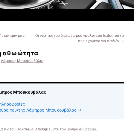
σεις πριν μπει
Οι νικητές του διαγωνισμού «καλύτερο διαδικτυακό
περιεχόμενο για παιδιά»
→
κή αθωώτητα
Λάμπρος Μπουκουβάλας
άμπρος Μπουκουβάλας
πληροφορίες
άρθρα του/της Λάμπρος Μπουκουβάλας
→
ία & στον Πολιτισμό
. Αποθηκεύστε τον
μόνιμο σύνδεσμο
.