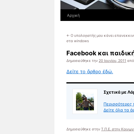
Αρχική
←
Ο υπολογιστής μου κάνει επανεκκινή
στα windows
Facebook και παιδι
Δημοσιεύθηκε την
20 Ιουνίου, 2011
από
Δεἰτε το ἄρθρο ἐδώ.
Σχετικά με Λ
Περισσότερες 
Δείτε όλα τα 
Δημοσιεύθηκε στην
Τ.Π.Ε. στην Κοινων