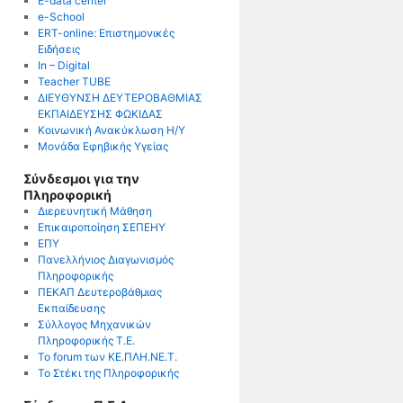
E-data center
e-School
ERT-online: Επιστημονικές
Ειδήσεις
In – Digital
Teacher TUBE
ΔΙΕΥΘΥΝΣΗ ΔΕΥΤΕΡΟΒΑΘΜΙΑΣ
ΕΚΠΑΙΔΕΥΣΗΣ ΦΩΚΙΔΑΣ
Κοινωνική Ανακύκλωση Η/Υ
Μονάδα Εφηβικής Υγείας
Σύνδεσμοι για την
Πληροφορική
Διερευνητική Μάθηση
Επικαιροποίηση ΣΕΠΕΗΥ
ΕΠΥ
Πανελλήνιος Διαγωνισμός
Πληροφορικής
ΠΕΚΑΠ Δευτεροβάθμιας
Εκπαίδευσης
Σύλλογος Μηχανικών
Πληροφορικής Τ.Ε.
Το forum των ΚΕ.ΠΛΗ.ΝΕ.Τ.
Το Στέκι της Πληροφορικής