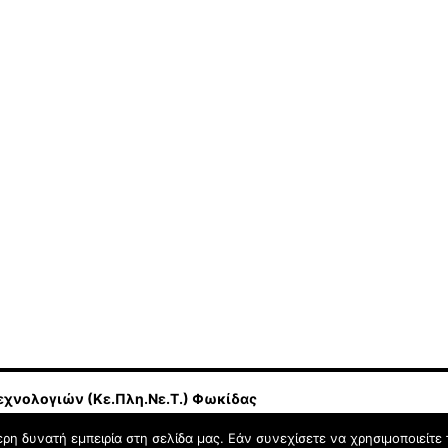
εχνολογιών (Κε.Πλη.Νε.Τ.) Φωκίδας
η δυνατή εμπειρία στη σελίδα μας. Εάν συνεχίσετε να χρησιμοποιείτε 