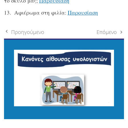
το σκύλο μας;
Παρουσίαση
Αφιέρωμα στη φιλία:
Παρουσίαση
Πλοήγηση
Προηγούμενο
Επόμενο
δημοσιεύσεων