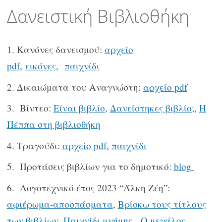
περιεχόμενο
Δανειστική Βιβλιοθήκη
Κανόνες δανεισμού:
αρχείο
pdf
,
εικόνες
,
παιχνίδι
Δικαιώματα του Αναγνώστη:
αρχείο pdf
Βίντεο:
Είναι βιβλίο
,
Δανείστηκες βιβλίο;
,
Η
Πέππα στη βιβλιοθήκη
Τραγούδι:
αρχείο pdf
,
παιχνίδι
Προτάσεις βιβλίων για το δημοτικό:
blog
Λογοτεχνικό έτος 2023 “Άλκη Ζέη”:
αφιέρωμα-αποσπάσματα
,
Βρίσκω τους τίτλους
των βιβλίων
,
Παιχνίδι μνήμης
,
Ο μεγάλος