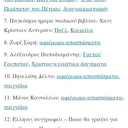
Περίπατος του Πέτρου
,
Αναγραμματισμός
Παγκόσμια ημέρα παιδικού βιβλίου- Χανς
Κρίστιαν Άντερσεν:
Παζλ
,
Κρεμάλα
Ζωρζ Σαρή:
αφιέρωμα-αποσπάσματα
Αλέξανδρος Παπαδιαμάντης:
Γουτού
Γουπατού
,
Χριστουγεννιάτικα διηγήματα
Πηνελόπη Δέλτα:
αφιέρωμα-αποσπάσματα-
παιχνίδια
Μάνος Κοντολέων:
αφιέρωμα-αποσπάσματα-
παιχνίδια
Έλληνες συγγραφείς – Ποιος θα γράψει για