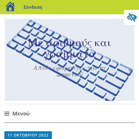
blogs.sch.gr
Σύνδεση
Με αριθμούς και
γράμματα
Απλές εφαρμογές για το
Δημοτικό
Μενού
Μετάβαση
στο
11 ΟΚΤΩΒΡΊΟΥ 2022