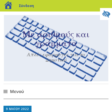
blogs.sch.gr
Σύνδεση
Με αριθμούς και
γράμματα
Απλές εφαρμογές για το
Δημοτικό
Μενού
Μετάβαση
στο
9 ΜΑΪ́ΟΥ 2022