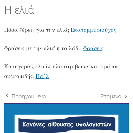
περιεχόμενο
Η ελιά
Πόσα ξέρεις για την ελιά;
Εκατομμυριούχος
Φράσεις με την ελιά ή το λάδι.
Φράσεις
Κατηγορίες ελιών, ελαιοτριβείων και τρόποι
συγκομιδής.
Παζλ
Πλοήγηση
Προηγούμενο
Επόμενο
δημοσιεύσεων