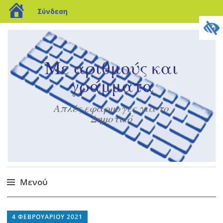
blogs.sch.gr
Σύνδεση
Με αριθμούς και
γράμματα
Απλές εφαρμογές για το
Δημοτικό
Μενού
Μετάβαση
στο
4 ΦΕΒΡΟΥΑΡΊΟΥ 2021