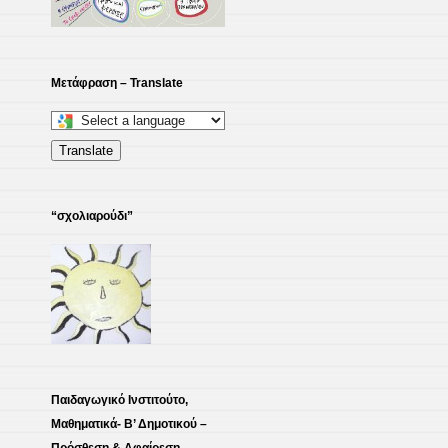
Μετάφραση – Translate
Select
a
Translate
language
to
“σχολιαρούδι”
translate
this
page
Παιδαγωγικό Ινστιτούτο,
Μαθηματικά- Β’ Δημοτικού –
Πρόσθεση & Αφαίρεση,