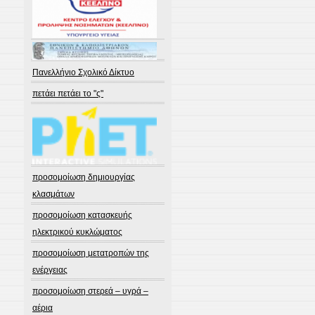
Πανελλήνιο Σχολικό Δίκτυο
πετάει πετάει το "ς"
προσομοίωση δημιουργίας
κλασμάτων
προσομοίωση κατασκευής
ηλεκτρικού κυκλώματος
προσομοίωση μετατροπών της
ενέργειας
προσομοίωση στερεά – υγρά –
αέρια