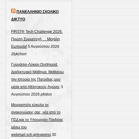
ΠΑΝΕΛΛΗΝΙΟ ΣΧΟΛΙΚΟ
ΔΙΚΤΥΟ
FIRST® Tech Challenge 2026.
Πρώτη Συμμετοχή … Μεγάλη
Εμπειρία!
5 Αυγούστου 2026
2lykchort
Γυμνάσιο-Λύκειο Dortmund.
Διαδικτυακό Μάθημα. Μαθαίνω
την Ιστορία της Πατρίδας μου
μέσα από Αθλητικούς Αγώνες
3
Αυγούστου 2026
pfotios
Μοιραστείτε εύκολα τις
ανακοινώσεις σας, νέα από το
ΠΣΔ και το Υπουργείο Παιδείας
μέσω του
webmail.sch.gr/express
30