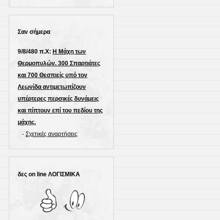
Σαν σήμερα
9/8/480 π.Χ:
Η Μάχη των
Θερμοπυλών. 300 Σπαρτιάτες
και 700 Θεσπιείς υπό τον
Λεωνίδα αντιμετωπίζουν
υπέρτερες περσικές δυνάμεις
και πίπτουν επί του πεδίου της
μάχης.
-
Σχετικές αναρτήσεις
δες on line ΛΟΓΙΣΜΙΚΑ