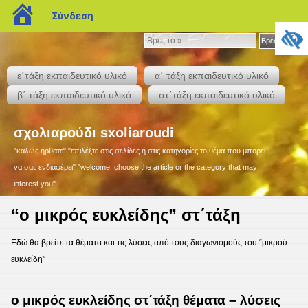
blogs.sch.gr
Σύνδεση
Βρες
Βρες το »
το
»
ε΄τάξη εκπαιδευτικό υλικό
α΄ τάξη εκπαιδευτικό υλικό
β΄ τάξη εκπαιδευτικό υλικό
στ΄τάξη εκπαιδευτικό υλικό
σχολιαρούδι sxoliaroudi
"καλώς ήρθατε" "επιλέξτε στις σελίδες ή στις κατηγορίες το θέμα που μπορεί
να σας ενδιαφέρει" "welcome, choose the article or the category that may
interest you"
“ο μικρός ευκλείδης” στ΄τάξη
Εδώ θα βρείτε τα θέματα και τις λύσεις από τους διαγωνισμούς του “μικρού
ευκλείδη”
ο μικρός ευκλείδης στ΄τάξη θέματα – λύσεις