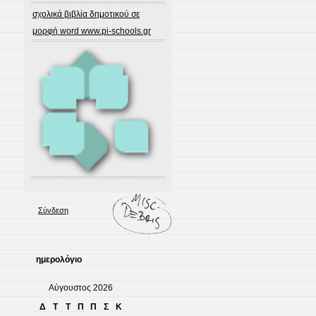
σχολικά βιβλία δημοτικού σε
μορφή word www.pi-schools.gr
Σύνδεση
ημερολόγιο
Αύγουστος 2026
Δ
Τ
Τ
Π
Π
Σ
Κ