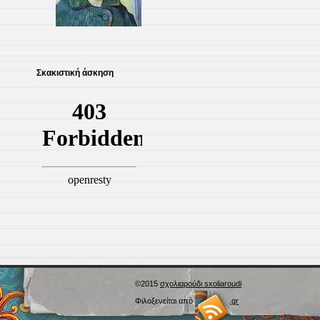
Σκακιστική άσκηση
©2015
σχολιαρούδι sxoliaroudi
Φιλοξενείται από
Blogs.sch.gr