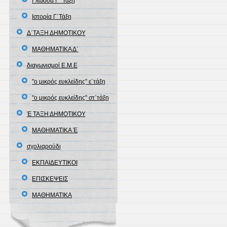
Γλώσσα Γ΄ Τάξη
Ιστορία Γ΄Τάξη
Δ΄ΤΑΞΗ ΔΗΜΟΤΙΚΟΥ
ΜΑΘΗΜΑΤΙΚΑ Δ΄
διαγωνισμοί Ε.Μ.Ε
"ο μικρός ευκλείδης" ε΄τάξη
"ο μικρός ευκλείδης" στ΄τάξη
Έ ΤΑΞΗ ΔΗΜΟΤΙΚΟΥ
ΜΑΘΗΜΑΤΙΚΑ Έ
σχολιαρούδι
ΕΚΠΑΙΔΕΥΤΙΚΟΙ
ΕΠΙΣΚΕΨΕΙΣ
ΜΑΘΗΜΑΤΙΚΑ