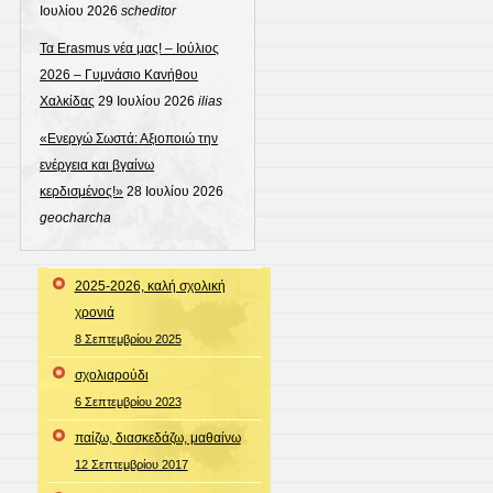
Ιουλίου 2026
scheditor
Τα Erasmus νέα μας! – Ιούλιος
2026 – Γυμνάσιο Κανήθου
Χαλκίδας
29 Ιουλίου 2026
ilias
«Ενεργώ Σωστά: Αξιοποιώ την
ενέργεια και βγαίνω
κερδισμένος!»
28 Ιουλίου 2026
geocharcha
2025-2026, καλή σχολική
χρονιά
8 Σεπτεμβρίου 2025
σχολιαρούδι
6 Σεπτεμβρίου 2023
παίζω, διασκεδάζω, μαθαίνω
12 Σεπτεμβρίου 2017