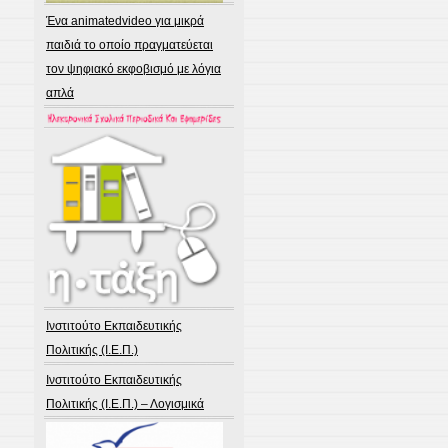
Ένα animatedvideo για μικρά
παιδιά το οποίο πραγματεύεται
τον ψηφιακό εκφοβισμό με λόγια
απλά
Ινστιτούτο Εκπαιδευτικής
Πολιτικής (Ι.Ε.Π.)
Ινστιτούτο Εκπαιδευτικής
Πολιτικής (Ι.Ε.Π.) – Λογισμικά