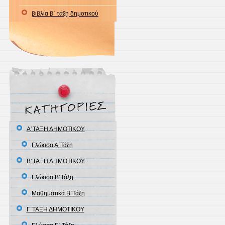
βιβλία β΄ τάξη δημοτικού
Α΄ΤΑΞΗ ΔΗΜΟΤΙΚΟΥ
Γλώσσα Α΄Τάξη
Β΄ΤΑΞΗ ΔΗΜΟΤΙΚΟΥ
Γλώσσα Β΄Τάξη
Μαθηματικά Β΄Τάξη
Γ΄ΤΑΞΗ ΔΗΜΟΤΙΚΟΥ