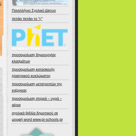
ύ
Πανελλήνιο Σχολικό Δίκτυο
πετάει πετάει το "ς"
προσομοίωση δημιουργίας
κλασμάτων
προσομοίωση κατασκευής
ηλεκτρικού κυκλώματος
προσομοίωση μετατροπών της
ενέργειας
προσομοίωση στερεά – υγρά –
αέρια
σχολικά βιβλία δημοτικού σε
μορφή word www.pi-schools.gr