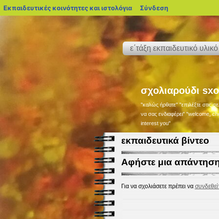
blogs.sch.gr
Εκπαιδευτικές κοινότητες και ιστολόγια
Σύνδεση
ε΄τάξη εκπαιδευτικό υλικό
σχολιαρούδι sxo
"καλώς ήρθατε" "επιλέξτε στις σε
να σας ενδιαφέρει" "welcome, cho
interest you"
εκπαιδευτικά βίντεο
Αφήστε μια απάντησ
Για να σχολιάσετε πρέπει να
συνδεθεί