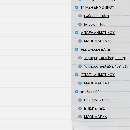
Γ΄ΤΑΞΗ ΔΗΜΟΤΙΚΟΥ
Γλώσσα Γ΄ Τάξη
Ιστορία Γ΄Τάξη
Δ΄ΤΑΞΗ ΔΗΜΟΤΙΚΟΥ
ΜΑΘΗΜΑΤΙΚΑ Δ΄
διαγωνισμοί Ε.Μ.Ε
"ο μικρός ευκλείδης" ε΄τάξη
"ο μικρός ευκλείδης" στ΄τάξη
Έ ΤΑΞΗ ΔΗΜΟΤΙΚΟΥ
ΜΑΘΗΜΑΤΙΚΑ Έ
σχολιαρούδι
ΕΚΠΑΙΔΕΥΤΙΚΟΙ
ΕΠΙΣΚΕΨΕΙΣ
ΜΑΘΗΜΑΤΙΚΑ