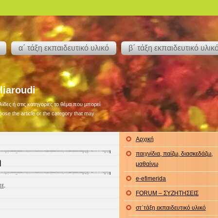
α΄ τάξη εκπαιδευτικό υλικό
β΄ τάξη εκπαιδευτικό υλικ
liaroudi
λίδες ή στις κατηγορίες το θέμα που μπορεί
ose the article or the category that may
Αρχική
παιχνίδια, παίζω, διασκεδάζω,
η
μαθαίνω
e-efimerida
τε
.
FORUM – ΣΥΖΗΤΗΣΕΙΣ
στ΄τάξη εκπαιδευτικό υλικό