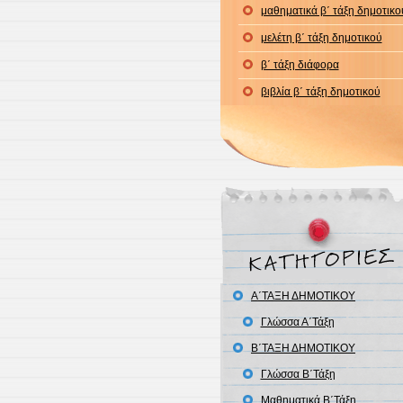
μαθηματικά β΄ τάξη δημοτικο
μελέτη β΄ τάξη δημοτικού
β΄ τάξη διάφορα
βιβλία β΄ τάξη δημοτικού
Α΄ΤΑΞΗ ΔΗΜΟΤΙΚΟΥ
Γλώσσα Α΄Τάξη
Β΄ΤΑΞΗ ΔΗΜΟΤΙΚΟΥ
Γλώσσα Β΄Τάξη
Μαθηματικά Β΄Τάξη