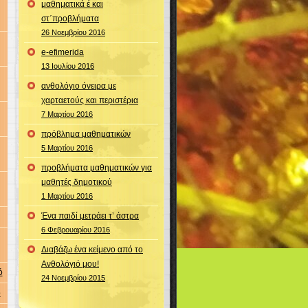
μαθηματικά έ και
στ΄προβλήματα
26 Νοεμβρίου 2016
e-efimerida
13 Ιουλίου 2016
ανθολόγιο όνειρα με
χαρταετούς και περιστέρια
7 Μαρτίου 2016
πρόβλημα μαθηματικών
5 Μαρτίου 2016
προβλήματα μαθηματικών για
μαθητές δημοτικού
1 Μαρτίου 2016
Ένα παιδί μετράει τ’ άστρα
6 Φεβρουαρίου 2016
Διαβάζω ένα κείμενο από το
Ανθολόγιό μου!
ό
24 Νοεμβρίου 2015
ό