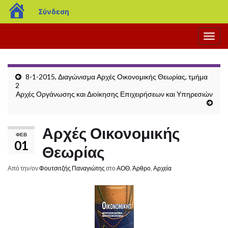
blogs.sch.gr
Σύνδεση
Εναλ
πλοή
8-1-2015, Διαγώνισμα Αρχές Οικονομικής Θεωρίας, τμήμα
2
Αρχές Οργάνωσης και Διοίκησης Επιχειρήσεων και Υπηρεσιών
Αρχές Οικονομικής
ΦΕΒ
01
Θεωρίας
Από την/ον
Φουτσιτζής Παναγιώτης
στο
ΑΟΘ
,
Άρθρο
,
Αρχεία