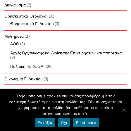
Διαγώνισμα
(2)
Θρησκευτικά-Θεολογία
(10)
Θρησκευτικά Γ΄ Λυκείου
(3)
Μαθήματα
(27)
ΑΟΘ
(5)
Αρχές Οργάνωσης και Διοίκησης Επιχειρήσεων και Υπηρεσιών
(2)
Πολιτική Παιδεία Α΄
(20)
Οικονομία Γ΄ Λυκείου
(3)
Χρησιμοποιούμε cookies για να σας προσφέρουμε την
καλύτερη δυνατή εμπειρία στη σελίδα μας. Εάν συνεχίσετε να
χρησιμοποιείτε τη σελίδα, θα υποθέσουμε πως είστε
© 2026 Παναγιώτης Φουτσιτζής.
ικανοποιημένοι με αυτό.
Φτιαγμένο με
από
Θέμα Graphene
.
Εντάξει
Όχι
Read more
Όροι χρήσης blogs.sch.gr
|
Δήλωση προσβασιμότητας