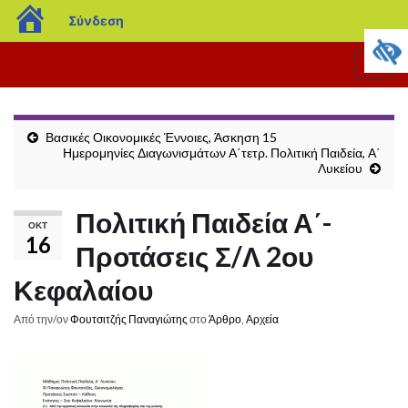
blogs.sch.gr
Σύνδεση
Εναλ
πλοή
Βασικές Οικονομικές Έννοιες, Άσκηση 15
Ημερομηνίες Διαγωνισμάτων Α΄τετρ. Πολιτική Παιδεία, Α΄
Λυκείου
Πολιτική Παιδεία Α΄-
ΟΚΤ
16
Προτάσεις Σ/Λ 2ου
Κεφαλαίου
Από την/ον
Φουτσιτζής Παναγιώτης
στο
Άρθρο
,
Αρχεία