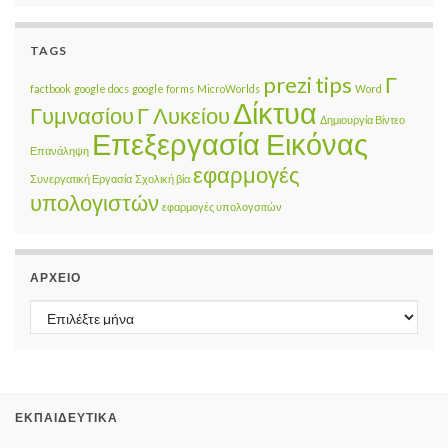
TAGS
prezi
tips
Γ
factbook
google docs
google forms
MicroWorlds
Word
Δίκτυα
Γυμνασίου
Γ Λυκείου
Δημιουργία Βίντεο
Επεξεργασία Εικόνας
Επανάληψη
εφαρμογές
Συνεργατική Εργασία
Σχολική βία
υπολογιστών
εφαρμογές υπολογσιτών
ΑΡΧΕΊΟ
Αρχείο
ΕΚΠΑΙΔΕΥΤΙΚΆ